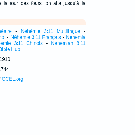
la tour des fours, on alla jusqu'à la
néaire
•
Néhémie 3:11 Multilingue
•
nol
•
Néhémie 3:11 Français
•
Nehemia
émie 3:11 Chinois
•
Nehemiah 3:11
Bible Hub
 1910
1744
f
CCEL.org
.