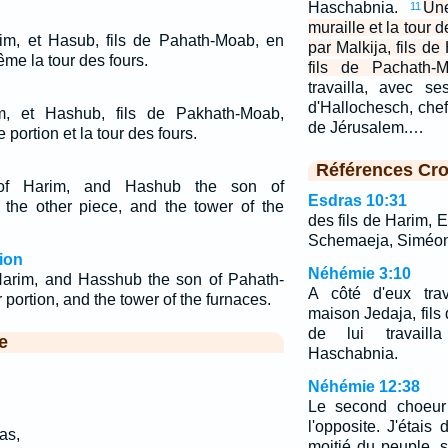
Haschabnia.
Une
11
muraille et la tour 
arim, et Hasub, fils de Pahath-Moab, en
par Malkija, fils d
ême la tour des fours.
fils de Pachath-M
travailla, avec ses
d'Hallochesch, chef 
im, et Hashub, fils de Pakhath-Moab,
de Jérusalem.…
portion et la tour des fours.
Références Cro
 of Harim, and Hashub the son of
Esdras 10:31
the other piece, and the tower of the
des fils de Harim, El
Schemaeja, Siméon
ion
Néhémie 3:10
Harim, and Hasshub the son of Pahath-
A côté d'eux trav
portion, and the tower of the furnaces.
maison Jedaja, fils
de lui travaill
e
Haschabnia.
Néhémie 12:38
Le second choeur
l'opposite. J'étais 
as,
moitié du peuple, s