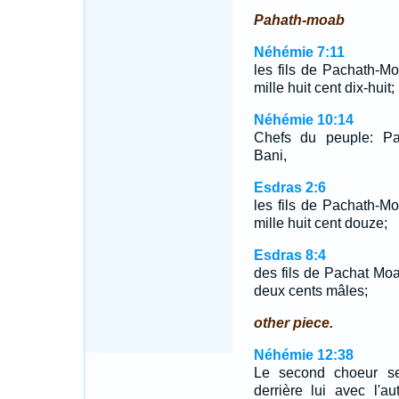
Pahath-moab
Néhémie 7:11
les fils de Pachath-M
mille huit cent dix-huit;
Néhémie 10:14
Chefs du peuple: Pa
Bani,
Esdras 2:6
les fils de Pachath-M
mille huit cent douze;
Esdras 8:4
des fils de Pachat Moab
deux cents mâles;
other piece.
Néhémie 12:38
Le second choeur se 
derrière lui avec l'a