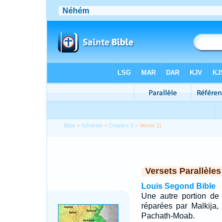
Bible
>
Néhémie
>
Chapitre 3
> Verset 11
Versets Parallèles
Louis Segond Bible
Une autre portion de 
réparées par Malkija,
Pachath-Moab.