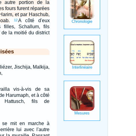
 autre portion de la
des fours furent réparées
e Harim, et par Haschub,
oab.
A côté d'eux
12
 filles, Schallum, fils
de la moitié du district
isées
iézer, Jischija, Malkija,
,
ailla vis-à-vis de sa
 de Harumaph, et à côté
a Hattusch, fils de
 se mit en marche à
derrière lui avec l'autre
ur la muraille. Passant