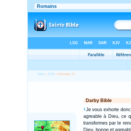
Bible
>
DAR
> Romains 12
Darby Bible
Je vous exhorte donc,
1
agreable à Dieu, ce qui
transformes par le ren
Dieu, bonne et agreable