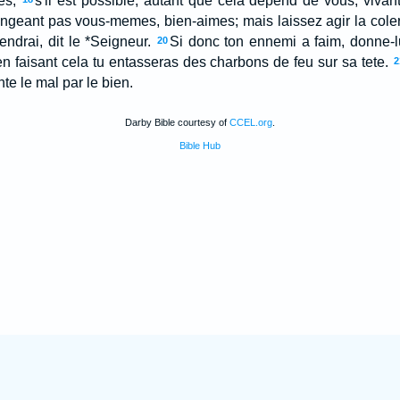
es;
s'il est possible, autant que cela depend de vous, vivan
geant pas vous-memes, bien-aimes; mais laissez agir la colere, 
ndrai, dit le *Seigneur.
Si donc ton ennemi a faim, donne-lui
20
en faisant cela tu entasseras des charbons de feu sur sa tete.
2
te le mal par le bien.
Darby Bible courtesy of
CCEL.org
.
Bible Hub