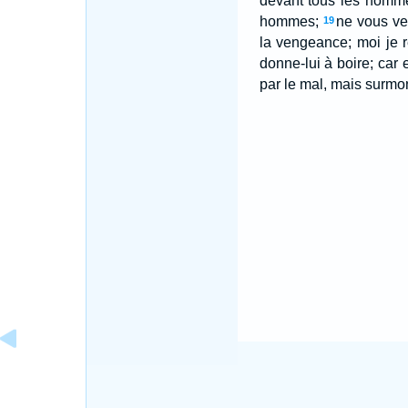
devant tous les homm
hommes;
ne vous ven
19
la vengeance; moi je re
donne-lui à boire; car 
par le mal, mais surmon