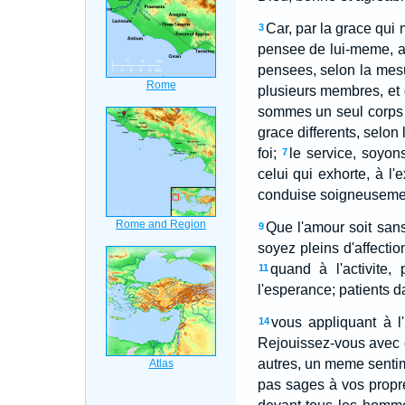
Car, par la grace qui
3
pensee de lui-meme, au
pensees, selon la mesu
plusieurs membres, et
sommes un seul corps e
grace differents, selon
foi;
le service, soyon
7
celui qui exhorte, à l'e
conduise soigneusement;
Que l'amour soit sans
9
soyez pleins d'affectio
quand à l'activite,
11
l'esperance; patients da
vous appliquant à l
14
Rejouissez-vous avec c
autres, un meme senti
pas sages à vos propr