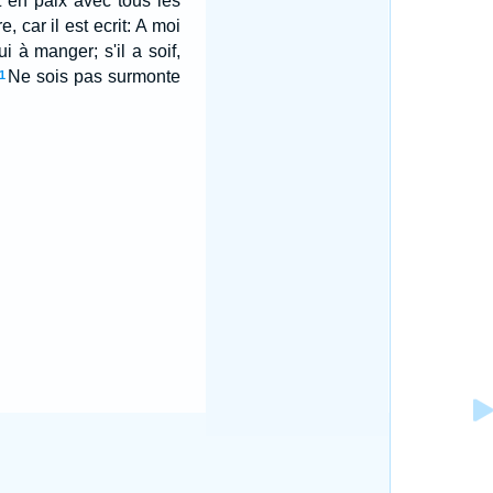
t en paix avec tous les
car il est ecrit: A moi
 à manger; s'il a soif,
Ne sois pas surmonte
1