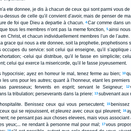
 m'a ete donnee, je dis à chacun de ceux qui sont parmi vous de
-dessus de celle qu'il convient d'avoir, mais de penser de ma
re de foi que Dieu a departie à chacun.
Car comme dans un 
4
 que tous les membres n'ont pas la meme fonction,
ainsi nous
5
n Christ, et chacun individuellement membres l'un de l'autre.
 la grace qui nous a ete donnee, soit la prophetie, prophetisons s
s occupes du service: soit celui qui enseigne, qu'il s'applique
xhortation; -celui qui distribue, qu'il le fasse en simplicite; celui
 celui qui exerce la misericorde, qu'il le fasse joyeusement.
 hypocrisie; ayez en horreur le mal, tenez ferme au bien;
qu
10
n les uns pour les autres; quant à l'honneur, etant les premiers
 pas paresseux; fervents en esprit; servant le Seigneur;
12
ns la tribulation; perseverants dans la priere:
subvenant aux n
13
'hospitalite. Benissez ceux qui vous persecutent;
benissez
15
eux qui se rejouissent, et pleurez avec ceux qui pleurent;
ay
16
ment; ne pensant pas aux choses elevees, mais vous associant
es yeux;... ne rendant à personne mal pour mal;
vous propos
17
18