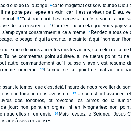
vras d'elle de la louange;
car le magistrat est serviteur de Dieu 
4
r il ne porte pas l'epee en vain; car il est serviteur de Dieu, 
t le mal.
C'est pourquoi il est necessaire d'etre soumis, non 
5
ause de la conscience.
Car c'est pour cela que vous payez aus
6
u, s'employant constamment à cela meme.
Rendez à tous ce qu
7
le peage, le peage; à qui la crainte, la crainte; à qui l'honneur, l'ho
nne, sinon de vous aimer les uns les autres, car celui qui aime 
t: Tu ne commettras point adultere, tu ne tueras point, tu ne
 tout autre commandement qu'il puisse y avoir, est resume da
 comme toi-meme.
L'amour ne fait point de mal au prochai
10
issant le temps, que c'est dejà l'heure de nous reveiller du so
 nous que lorsque nous avons cru:
la nuit est fort avancee, e
12
euvres des tenebres, et revetons les armes de la lumier
e jour; non point en orgies, ni en ivrogneries; non point
en querelles ni en envie.
Mais revetez le Seigneur Jesus Ch
14
tisfaire à ses convoitises.