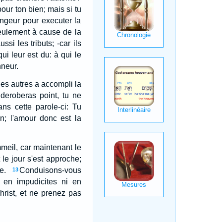
pour ton bien; mais si tu
vengeur pour executer la
seulement à cause de la
si les tributs; -car ils
i leur est du: à qui le
nneur.
les autres a accompli la
 deroberas point, tu ne
ns cette parole-ci: Tu
n; l'amour donc est la
mmeil, car maintenant le
t le jour s'est approche;
e.
Conduisons-vous
13
 en impudicites ni en
rist, et ne prenez pas