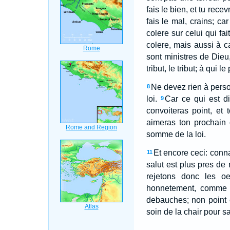
fais le bien, et tu rece
fais le mal, crains; ca
colere sur celui qui fai
colere, mais aussi à c
sont ministres de Die
tribut, le tribut; à qui 
Ne devez rien à perso
8
loi.
Car ce qui est di
9
convoiteras point, et
aimeras ton prochain
somme de la loi.
Et encore ceci: conna
11
salut est plus pres de
rejetons donc les o
honnetement, comme d
debauches; non point 
soin de la chair pour sa