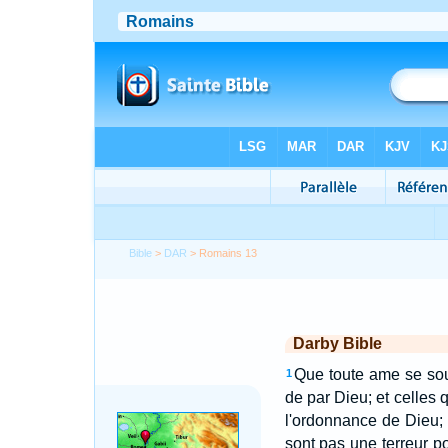
Bible
>
DAR
> Romains 13
Darby Bible
Que toute ame se soume
1
de par Dieu; et celles 
l'ordonnance de Dieu; 
sont pas une terreur p