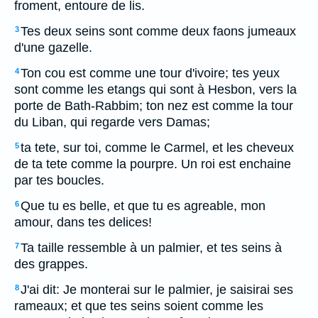
froment, entoure de lis.
Tes deux seins sont comme deux faons jumeaux
3
d'une gazelle.
Ton cou est comme une tour d'ivoire; tes yeux
4
sont comme les etangs qui sont à Hesbon, vers la
porte de Bath-Rabbim; ton nez est comme la tour
du Liban, qui regarde vers Damas;
ta tete, sur toi, comme le Carmel, et les cheveux
5
de ta tete comme la pourpre. Un roi est enchaine
par tes boucles.
Que tu es belle, et que tu es agreable, mon
6
amour, dans tes delices!
Ta taille ressemble à un palmier, et tes seins à
7
des grappes.
J'ai dit: Je monterai sur le palmier, je saisirai ses
8
rameaux; et que tes seins soient comme les