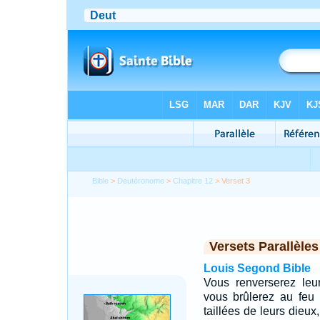
Bible
>
Deutéronome
>
Chapitre 12
> Verset 3
Versets Parallèles
Louis Segond Bible
Vous renverserez leur
vous brûlerez au feu 
taillées de leurs dieux