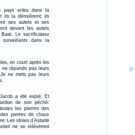
u pays entra dans la
 ils la démolirent; ils
ment ses autels et ses
rent devant les autels
 Baal. Le sacrificateur
surveillants dans la
oles, on court après les
e ne répands pas leurs
, Je ne mets pas leurs
s.
 Jacob a été expié, Et
 pardon de son péché:
toutes les pierres des
à des pierres de chaux
re; Les idoles d'Astarté
soleil ne se relèveront