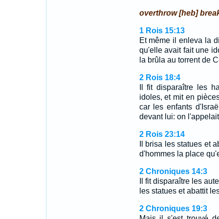
overthrow [heb] bre
1 Rois 15:13
Et même il enleva la d
qu'elle avait fait une i
la brûla au torrent de 
2 Rois 18:4
Il fit disparaître les h
idoles, et mit en pièces
car les enfants d'Isra
devant lui: on l'appela
2 Rois 23:14
Il brisa les statues et a
d'hommes la place qu'e
2 Chroniques 14:3
Il fit disparaître les aut
les statues et abattit le
2 Chroniques 19:3
Mais il s'est trouvé 