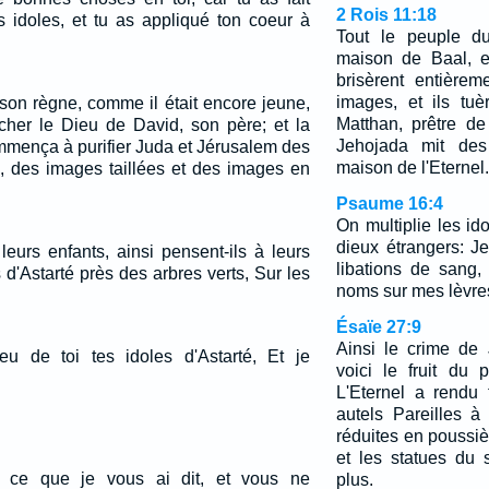
2 Rois 11:18
s idoles, et tu as appliqué ton coeur à
Tout le peuple d
maison de Baal, et
brisèrent entière
images, et ils tuè
son règne, comme il était encore jeune,
Matthan, prêtre de
her le Dieu de David, son père; et la
Jehojada mit des 
mmença à purifier Juda et Jérusalem des
maison de l'Eternel.
s, des images taillées et des images en
Psaume 16:4
On multiplie les id
dieux étrangers: J
eurs enfants, ainsi pensent-ils à leurs
libations de sang
s d'Astarté près des arbres verts, Sur les
noms sur mes lèvre
Ésaïe 27:9
Ainsi le crime de
ieu de toi tes idoles d'Astarté, Et je
voici le fruit du
L'Eternel a rendu 
autels Pareilles 
réduites en poussiè
et les statues du 
t ce que je vous ai dit, et vous ne
plus.