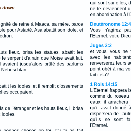
qui sont sur elles,
ak down
ne te deviennent u
en abomination à l'E
ignité de reine à Maaca, sa mère, parce
Deutéronome 12:4
dole pour Astarté. Asa abattit son idole, et
Vous n'agirez pa
Cédron.
l'Eternel, votre Dieu
Juges 2:2
et vous, vous ne t
auts lieux, brisa les statues, abattit les
avec les habitan
 le serpent d'airain que Moïse avait fait,
renverserez leurs a
ël avaient jusqu'alors brûlé des parfums
point obéi à ma vo
it Nehuschtan.
fait cela?
1 Rois 14:15
battit les idoles, et il remplit d'ossements
L'Eternel frappera Is
lles occupaient.
comme du roseau q
eaux; il arrachera
qu'il avait donné à
els de l'étranger et les hauts lieux, il brisa
dispersera de l'aut
s idoles.
qu'ils se sont fai
l'Eternel.
de bonnes choses en toi, car tu as fait