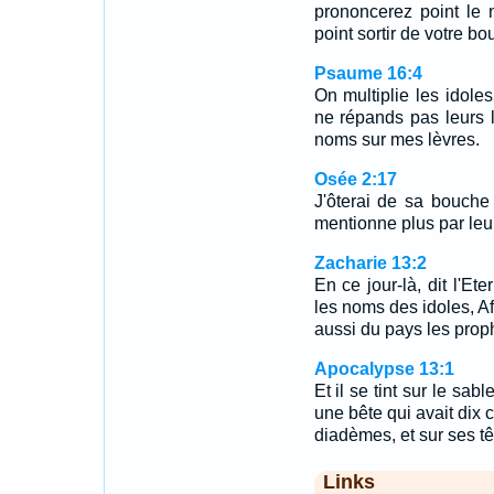
prononcerez point le 
point sortir de votre bo
Psaume 16:4
On multiplie les idoles
ne répands pas leurs 
noms sur mes lèvres.
Osée 2:17
J'ôterai de sa bouche
mentionne plus par leu
Zacharie 13:2
En ce jour-là, dit l'Et
les noms des idoles, Af
aussi du pays les prophè
Apocalypse 13:1
Et il se tint sur le sab
une bête qui avait dix c
diadèmes, et sur ses 
Links