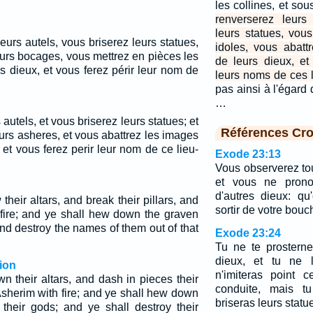
les collines, et sou
renverserez leurs
leurs statues, vou
urs autels, vous briserez leurs statues,
idoles, vous abatt
eurs bocages, vous mettrez en pièces les
de leurs dieux, et
s dieux, et vous ferez périr leur nom de
leurs noms de ces l
pas ainsi à l'égard 
…
autels, et vous briserez leurs statues; et
Références Cro
urs asheres, et vous abattrez les images
, et vous ferez perir leur nom de ce lieu-
Exode 23:13
Vous observerez tou
et vous ne prono
d'autres dieux: qu
their altars, and break their pillars, and
sortir de votre bouc
 fire; and ye shall hew down the graven
nd destroy the names of them out of that
Exode 23:24
Tu ne te prosterne
dieux, et tu ne l
ion
n'imiteras point 
n their altars, and dash in pieces their
conduite, mais tu
 Asherim with fire; and ye shall hew down
briseras leurs statu
their gods; and ye shall destroy their