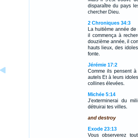
disparaître du pays le
chercher Dieu.
2 Chroniques 34:3
La huitième année de 
il commença à recherc
douzième année, il co
hauts lieux, des idole
fonte.
Jérémie 17:2
Comme ils pensent à l
autels Et à leurs idole
collines élevées.
Michée 5:14
J'exterminerai du mil
détruirai tes villes.
and destroy
Exode 23:13
Vous observerez tou