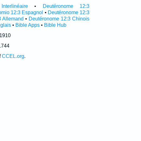
terlinéaire
•
Deutéronome 12:3
omio 12:3 Espagnol
•
Deutéronome 12:3
3 Allemand
•
Deutéronome 12:3 Chinois
glais
•
Bible Apps
•
Bible Hub
 1910
1744
f
CCEL.org
.