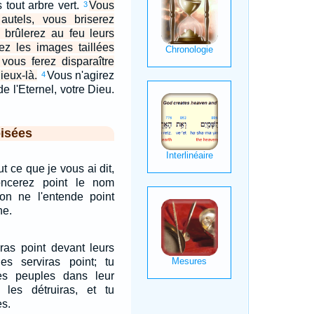
s tout arbre vert.
Vous
3
 autels, vous briserez
s brûlerez au feu leurs
rez les images taillées
 vous ferez disparaître
ieux-là.
Vous n'agirez
4
de l'Eternel, votre Dieu.
isées
t ce que je vous ai dit,
ncerez point le nom
'on ne l'entende point
he.
ras point devant leurs
es serviras point; tu
ces peuples dans leur
 les détruiras, et tu
es.