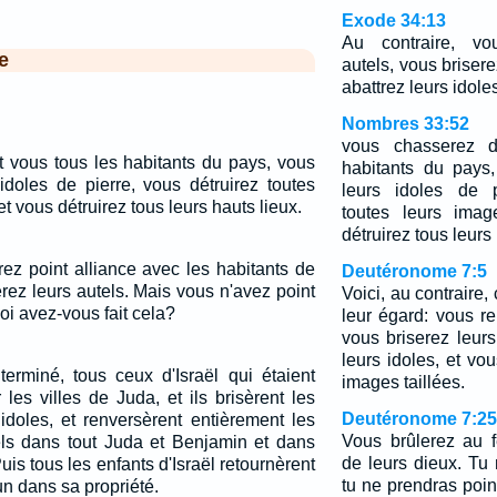
Exode 34:13
Au contraire, vo
e
autels, vous brisere
abattrez leurs idole
Nombres 33:52
vous chasserez d
 vous tous les habitants du pays, vous
habitants du pays,
 idoles de pierre, vous détruirez toutes
leurs idoles de p
t vous détruirez tous leurs hauts lieux.
toutes leurs imag
détruirez tous leurs 
rez point alliance avec les habitants de
Deutéronome 7:5
rez leurs autels. Mais vous n'avez point
Voici, au contraire
oi avez-vous fait cela?
leur égard: vous re
vous briserez leurs
leurs idoles, et vo
terminé, tous ceux d'Israël qui étaient
images taillées.
 les villes de Juda, et ils brisèrent les
Deutéronome 7:25
 idoles, et renversèrent entièrement les
Vous brûlerez au f
tels dans tout Juda et Benjamin et dans
de leurs dieux. Tu 
s tous les enfants d'Israël retournèrent
tu ne prendras point 
un dans sa propriété.