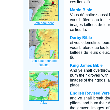
ces lieux-là.
Martin Bible
Vous démolirez aussi le
vous brûlerez au feu l
images taillées de leur
ce lieu-là.
Darby Bible
et vous demolirez leurs 
vous brulerez au feu le
taillees de leurs dieux
là.
King James Bible
And ye shall overthrow 
burn their groves with
images of their gods, a
place.
English Revised Vers
and ye shall break dow
pillars, and burn their
the graven images of 