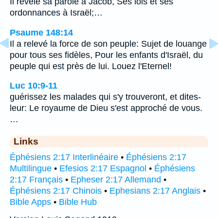
Il révèle sa parole à Jacob, Ses lois et ses
ordonnances à Israël;…
Psaume 148:14
Il a relevé la force de son peuple: Sujet de louange
pour tous ses fidèles, Pour les enfants d'Israël, du
peuple qui est près de lui. Louez l'Eternel!
Luc 10:9-11
guérissez les malades qui s'y trouveront, et dites-
leur: Le royaume de Dieu s'est approché de vous.
…
Links
Éphésiens 2:17 Interlinéaire
•
Éphésiens 2:17
Multilingue
•
Efesios 2:17 Espagnol
•
Éphésiens
2:17 Français
•
Epheser 2:17 Allemand
•
Éphésiens 2:17 Chinois
•
Ephesians 2:17 Anglais
•
Bible Apps
•
Bible Hub