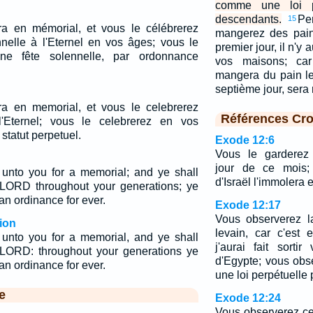
comme une loi p
descendants.
Pe
15
ra en mémorial, et vous le célébrerez
mangerez des pain
elle à l'Eternel en vos âges; vous le
premier jour, il n'y
e fête solennelle, par ordonnance
vos maisons; car
mangera du pain le
septième jour, sera
ra en memorial, et vous le celebrerez
Références Cro
Eternel; vous le celebrerez en vos
tatut perpetuel.
Exode 12:6
Vous le garderez 
jour de ce mois; 
 unto you for a memorial; and ye shall
d'Israël l'immolera 
e LORD throughout your generations; ye
 an ordinance for ever.
Exode 12:17
Vous observerez l
ion
levain, car c'est
 unto you for a memorial, and ye shall
j'aurai fait sort
e LORD: throughout your generations ye
d'Egypte; vous ob
 an ordinance for ever.
une loi perpétuelle
e
Exode 12:24
Vous observerez c