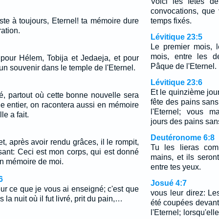
Voici les fêtes de
convocations, que 
ste à toujours, Eternel! ta mémoire dure
temps fixés.
ation.
Lévitique 23:5
Le premier mois, 
mois, entre les d
pour Hélem, Tobija et Jedaeja, et pour
Pâque de l'Eternel.
un souvenir dans le temple de l'Eternel.
Lévitique 23:6
Et le quinzième jou
té, partout où cette bonne nouvelle sera
fête des pains sans
e entier, on racontera aussi en mémoire
l'Eternel; vous m
e a fait.
jours des pains san
Deutéronome 6:8
 et, après avoir rendu grâces, il le rompit,
Tu les lieras co
isant: Ceci est mon corps, qui est donné
mains, et ils sero
 en mémoire de moi.
entre tes yeux.
6
Josué 4:7
ur ce que je vous ai enseigné; c'est que
vous leur direz: L
la nuit où il fut livré, prit du pain,…
été coupées devant 
l'Eternel; lorsqu'el