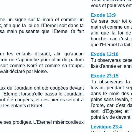
vous et pour vos enf
Exode 13:9
me un signe sur ta main et comme un
Ce sera pour toi 
 afin que la loi de l'Eternel soit dans ta
main et comme un s
sa main puissante que l'Eternel t'a fait
afin que la loi de
bouche; car c'est
que l'Eternel t'a fait
r les enfants d'Israël, afin qu'aucun
Exode 13:10
aron ne s'approche pour offrir du parfum
Tu observeras cet
e soit comme Koré et comme sa troupe,
fixé d'année en ann
avait déclaré par Moïse.
Exode 23:15
Tu observeras la
levain; pendant se
eaux du Jourdain ont été coupées devant
dans le mois des 
 l'Eternel; lorsqu'elle passa le Jourdain,
pains sans levain,
nt été coupées, et ces pierres seront à
l'ordre, car c'est
 les enfants d'Israël.
sorti d'Egypte; et
point à vide devant
de ses prodiges, L'Eternel miséricordieux
Lévitique 23:4