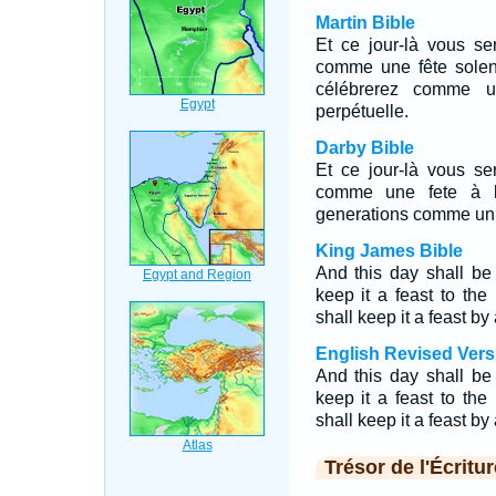
Martin Bible
Et ce jour-là vous se
comme une fête solenn
célébrerez comme un
perpétuelle.
Darby Bible
Et ce jour-là vous se
comme une fete à l'
generations comme un s
King James Bible
And this day shall be
keep it a feast to th
shall keep it a feast by
English Revised Vers
And this day shall be
keep it a feast to th
shall keep it a feast by
Trésor de l'Écritur