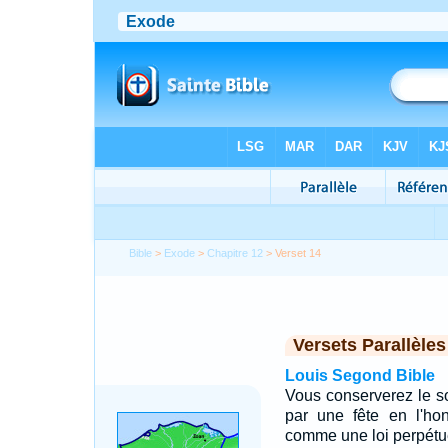
Bible
>
Exode
>
Chapitre 12
> Verset 14
Versets Parallèles
Louis Segond Bible
Vous conserverez le so
par une fête en l'hon
comme une loi perpétu