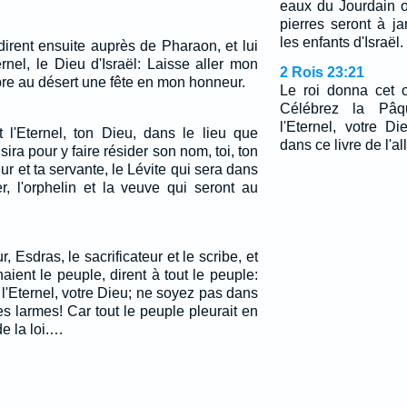
eaux du Jourdain o
pierres seront à j
les enfants d'Israël.
irent ensuite auprès de Pharaon, et lui
ternel, le Dieu d'Israël: Laisse aller mon
2 Rois 23:21
bre au désert une fête en mon honneur.
Le roi donna cet o
Célébrez la Pâq
l'Eternel, votre D
t l'Eternel, ton Dieu, dans le lieu que
dans ce livre de l'al
isira pour y faire résider son nom, toi, ton
viteur et ta servante, le Lévite qui sera dans
er, l'orphelin et la veuve qui seront au
 Esdras, le sacrificateur et le scribe, et
aient le peuple, dirent à tout le peuple:
l'Eternel, votre Dieu; ne soyez pas dans
es larmes! Car tout le peuple pleurait en
e la loi.…