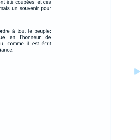
nt été coupées, et ces
amais un souvenir pour
rdre à tout le peuple:
ue en l'honneur de
ieu, comme il est écrit
liance.