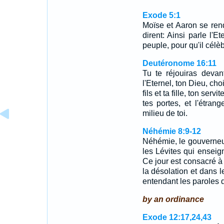
Exode 5:1
Moïse et Aaron se rend
dirent: Ainsi parle l'E
peuple, pour qu'il célè
Deutéronome 16:11
Tu te réjouiras devan
l'Eternel, ton Dieu, cho
fils et ta fille, ton ser
tes portes, et l'étrang
milieu de toi.
Néhémie 8:9-12
Néhémie, le gouverneur,
les Lévites qui enseign
Ce jour est consacré à 
la désolation et dans l
entendant les paroles d
by an ordinance
Exode 12:17,24,43