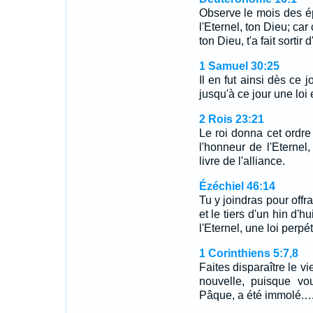
Observe le mois des ép
l'Eternel, ton Dieu; car
ton Dieu, t'a fait sortir
1 Samuel 30:25
Il en fut ainsi dès ce j
jusqu'à ce jour une loi
2 Rois 23:21
Le roi donna cet ordre
l'honneur de l'Eternel
livre de l'alliance.
Ézéchiel 46:14
Tu y joindras pour offr
et le tiers d'un hin d'hu
l'Eternel, une loi perpé
1 Corinthiens 5:7,8
Faites disparaître le v
nouvelle, puisque vou
Pâque, a été immolé.