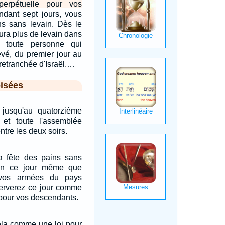
erpétuelle pour vos
ndant sept jours, vous
s sans levain. Dès le
 aura plus de levain dans
 toute personne qui
vé, du premier jour au
 retranchée d'Israël.…
isées
jusqu'au quatorzième
et toute l'assemblée
entre les deux soirs.
a fête des pains sans
 en ce jour même que
ir vos armées du pays
serverez ce jour comme
 pour vos descendants.
ela comme une loi pour