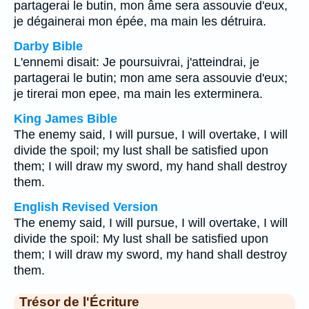
partagerai le butin, mon âme sera assouvie d'eux,
je dégainerai mon épée, ma main les détruira.
Darby Bible
L'ennemi disait: Je poursuivrai, j'atteindrai, je
partagerai le butin; mon ame sera assouvie d'eux;
je tirerai mon epee, ma main les exterminera.
King James Bible
The enemy said, I will pursue, I will overtake, I will
divide the spoil; my lust shall be satisfied upon
them; I will draw my sword, my hand shall destroy
them.
English Revised Version
The enemy said, I will pursue, I will overtake, I will
divide the spoil: My lust shall be satisfied upon
them; I will draw my sword, my hand shall destroy
them.
Trésor de l'Écriture