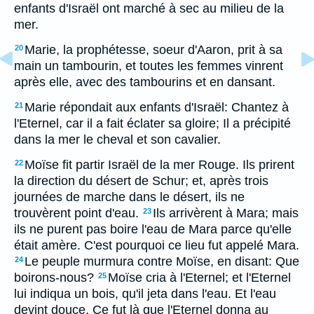
enfants d'Israël ont marché à sec au milieu de la
mer.
Marie, la prophétesse, soeur d'Aaron, prit à sa
20
main un tambourin, et toutes les femmes vinrent
après elle, avec des tambourins et en dansant.
Marie répondait aux enfants d'Israël: Chantez à
21
l'Eternel, car il a fait éclater sa gloire; Il a précipité
dans la mer le cheval et son cavalier.
Moïse fit partir Israël de la mer Rouge. Ils prirent
22
la direction du désert de Schur; et, après trois
journées de marche dans le désert, ils ne
trouvèrent point d'eau.
Ils arrivèrent à Mara; mais
23
ils ne purent pas boire l'eau de Mara parce qu'elle
était amère. C'est pourquoi ce lieu fut appelé Mara.
Le peuple murmura contre Moïse, en disant: Que
24
boirons-nous?
Moïse cria à l'Eternel; et l'Eternel
25
lui indiqua un bois, qu'il jeta dans l'eau. Et l'eau
devint douce. Ce fut là que l'Eternel donna au