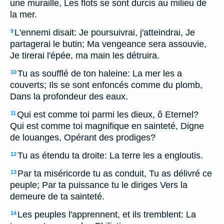
une muraille, Les flots se sont durcis au milieu de
la mer.
L'ennemi disait: Je poursuivrai, j'atteindrai, Je
9
partagerai le butin; Ma vengeance sera assouvie,
Je tirerai l'épée, ma main les détruira.
Tu as soufflé de ton haleine: La mer les a
10
couverts; Ils se sont enfoncés comme du plomb,
Dans la profondeur des eaux.
Qui est comme toi parmi les dieux, ô Eternel?
11
Qui est comme toi magnifique en sainteté, Digne
de louanges, Opérant des prodiges?
Tu as étendu ta droite: La terre les a engloutis.
12
Par ta miséricorde tu as conduit, Tu as délivré ce
13
peuple; Par ta puissance tu le diriges Vers la
demeure de ta sainteté.
Les peuples l'apprennent, et ils tremblent: La
14