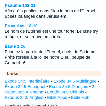
Psaume 102:21
Afin qu'ils publient dans Sion le nom de l'Eternel,
Et ses louanges dans Jérusalem,
Proverbes 18:10
Le nom de l'Eternel est une tour forte; Le juste s'y
réfugie, et se trouve en sûreté.
Ésaïe 1:10
Ecoutez la parole de l'Eternel, chefs de Sodome!
Prête l'oreille à la loi de notre Dieu, peuple de
Gomorrhe!
Links
Exode 34:5 Interlinéaire
•
Exode 34:5 Multilingue
•
Éxodo 34:5 Espagnol
•
Exode 34:5 Français
•
2
Mose 34:5 Allemand
•
Exode 34:5 Chinois
•
Exodus 34:5 Anglais
•
Bible Apps
•
Bible Hub
Version Louis Segond 1910