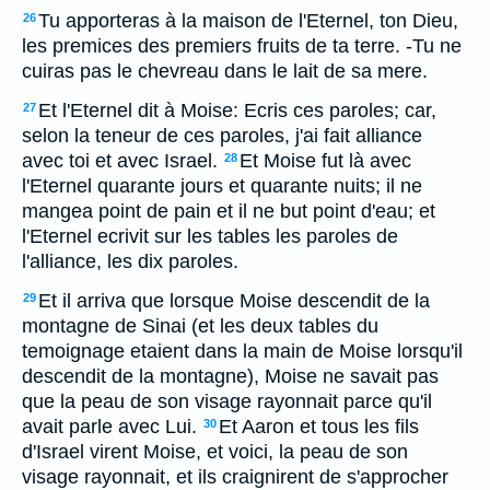
Tu apporteras à la maison de l'Eternel, ton Dieu,
26
les premices des premiers fruits de ta terre. -Tu ne
cuiras pas le chevreau dans le lait de sa mere.
Et l'Eternel dit à Moise: Ecris ces paroles; car,
27
selon la teneur de ces paroles, j'ai fait alliance
avec toi et avec Israel.
Et Moise fut là avec
28
l'Eternel quarante jours et quarante nuits; il ne
mangea point de pain et il ne but point d'eau; et
l'Eternel ecrivit sur les tables les paroles de
l'alliance, les dix paroles.
Et il arriva que lorsque Moise descendit de la
29
montagne de Sinai (et les deux tables du
temoignage etaient dans la main de Moise lorsqu'il
descendit de la montagne), Moise ne savait pas
que la peau de son visage rayonnait parce qu'il
avait parle avec Lui.
Et Aaron et tous les fils
30
d'Israel virent Moise, et voici, la peau de son
visage rayonnait, et ils craignirent de s'approcher