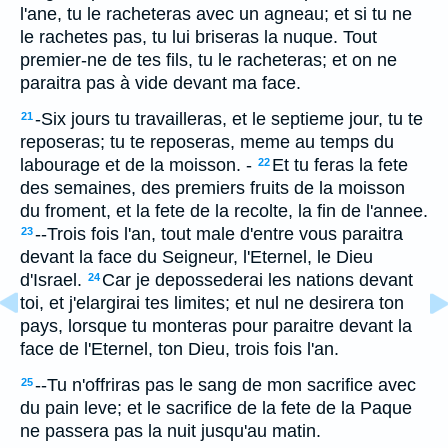
l'ane, tu le racheteras avec un agneau; et si tu ne
le rachetes pas, tu lui briseras la nuque. Tout
premier-ne de tes fils, tu le racheteras; et on ne
paraitra pas à vide devant ma face.
-Six jours tu travailleras, et le septieme jour, tu te
21
reposeras; tu te reposeras, meme au temps du
labourage et de la moisson. -
Et tu feras la fete
22
des semaines, des premiers fruits de la moisson
du froment, et la fete de la recolte, la fin de l'annee.
--Trois fois l'an, tout male d'entre vous paraitra
23
devant la face du Seigneur, l'Eternel, le Dieu
d'Israel.
Car je depossederai les nations devant
24
toi, et j'elargirai tes limites; et nul ne desirera ton
pays, lorsque tu monteras pour paraitre devant la
face de l'Eternel, ton Dieu, trois fois l'an.
--Tu n'offriras pas le sang de mon sacrifice avec
25
du pain leve; et le sacrifice de la fete de la Paque
ne passera pas la nuit jusqu'au matin.