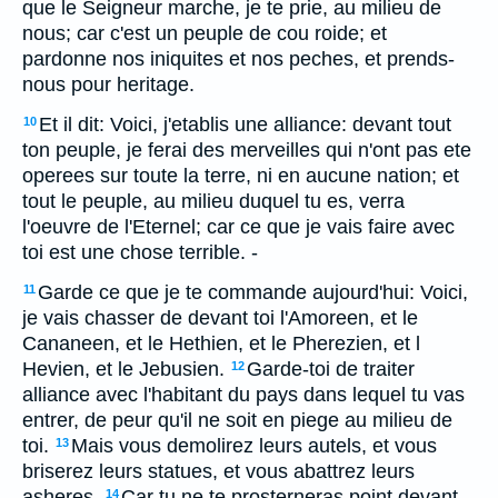
que le Seigneur marche, je te prie, au milieu de
nous; car c'est un peuple de cou roide; et
pardonne nos iniquites et nos peches, et prends-
nous pour heritage.
Et il dit: Voici, j'etablis une alliance: devant tout
10
ton peuple, je ferai des merveilles qui n'ont pas ete
operees sur toute la terre, ni en aucune nation; et
tout le peuple, au milieu duquel tu es, verra
l'oeuvre de l'Eternel; car ce que je vais faire avec
toi est une chose terrible. -
Garde ce que je te commande aujourd'hui: Voici,
11
je vais chasser de devant toi l'Amoreen, et le
Cananeen, et le Hethien, et le Pherezien, et l
Hevien, et le Jebusien.
Garde-toi de traiter
12
alliance avec l'habitant du pays dans lequel tu vas
entrer, de peur qu'il ne soit en piege au milieu de
toi.
Mais vous demolirez leurs autels, et vous
13
briserez leurs statues, et vous abattrez leurs
asheres.
Car tu ne te prosterneras point devant
14