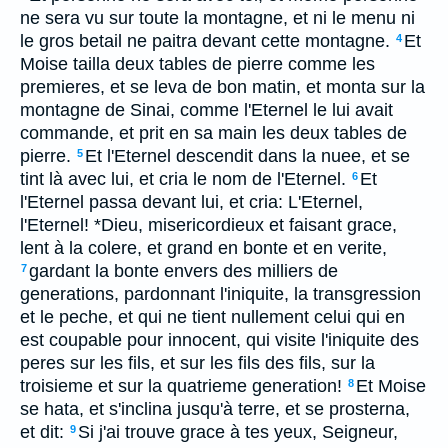
ne sera vu sur toute la montagne, et ni le menu ni
le gros betail ne paitra devant cette montagne.
Et
4
Moise tailla deux tables de pierre comme les
premieres, et se leva de bon matin, et monta sur la
montagne de Sinai, comme l'Eternel le lui avait
commande, et prit en sa main les deux tables de
pierre.
Et l'Eternel descendit dans la nuee, et se
5
tint là avec lui, et cria le nom de l'Eternel.
Et
6
l'Eternel passa devant lui, et cria: L'Eternel,
l'Eternel! *Dieu, misericordieux et faisant grace,
lent à la colere, et grand en bonte et en verite,
gardant la bonte envers des milliers de
7
generations, pardonnant l'iniquite, la transgression
et le peche, et qui ne tient nullement celui qui en
est coupable pour innocent, qui visite l'iniquite des
peres sur les fils, et sur les fils des fils, sur la
troisieme et sur la quatrieme generation!
Et Moise
8
se hata, et s'inclina jusqu'à terre, et se prosterna,
et dit:
Si j'ai trouve grace à tes yeux, Seigneur,
9