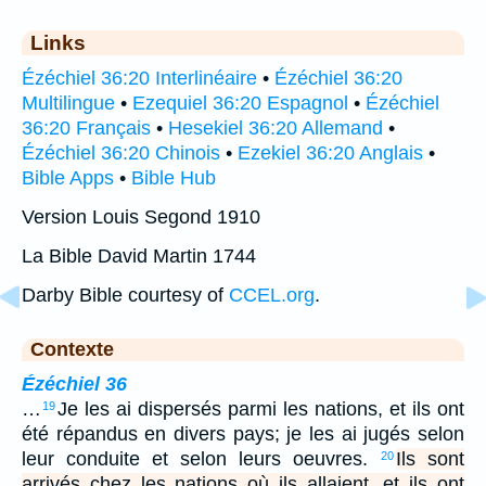
Links
Ézéchiel 36:20 Interlinéaire
•
Ézéchiel 36:20
Multilingue
•
Ezequiel 36:20 Espagnol
•
Ézéchiel
36:20 Français
•
Hesekiel 36:20 Allemand
•
Ézéchiel 36:20 Chinois
•
Ezekiel 36:20 Anglais
•
Bible Apps
•
Bible Hub
Version Louis Segond 1910
La Bible David Martin 1744
Darby Bible courtesy of
CCEL.org
.
Contexte
Ézéchiel 36
…
Je les ai dispersés parmi les nations, et ils ont
19
été répandus en divers pays; je les ai jugés selon
leur conduite et selon leurs oeuvres.
Ils sont
20
arrivés chez les nations où ils allaient, et ils ont