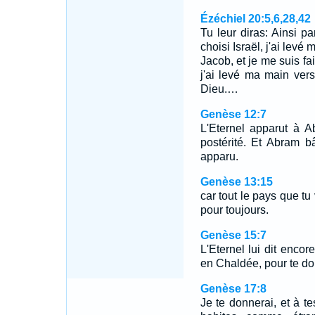
Ézéchiel 20:5,6,28,42
Tu leur diras: Ainsi par
choisi Israël, j'ai levé
Jacob, et je me suis fa
j'ai levé ma main vers 
Dieu.…
Genèse 12:7
L'Eternel apparut à A
postérité. Et Abram bât
apparu.
Genèse 13:15
car tout le pays que tu 
pour toujours.
Genèse 15:7
L'Eternel lui dit encore:
en Chaldée, pour te do
Genèse 17:8
Je te donnerai, et à t