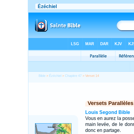
Bible
>
Ézéchiel
>
Chapitre 47
> Verset 14
Versets Parallèles
Louis Segond Bible
Vous en aurez la posses
main levée, de le don
donc en partage.