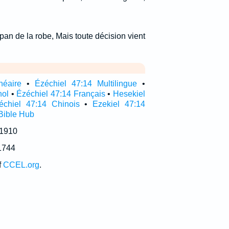
 pan de la robe, Mais toute décision vient
néaire
•
Ézéchiel 47:14 Multilingue
•
nol
•
Ézéchiel 47:14 Français
•
Hesekiel
échiel 47:14 Chinois
•
Ezekiel 47:14
Bible Hub
 1910
1744
f
CCEL.org
.