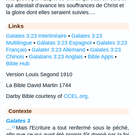
qui attestait d'avance les souffrances de Christ et
la gloire dont elles seraient suivies.…
Links
Galates 3:23 Interlinéaire
•
Galates 3:23
Multilingue
•
Gálatas 3:23 Espagnol
•
Galates 3:23
Français
•
Galater 3:23 Allemand
•
Galates 3:23
Chinois
•
Galatians 3:23 Anglais
•
Bible Apps
•
Bible Hub
Version Louis Segond 1910
La Bible David Martin 1744
Darby Bible courtesy of
CCEL.org
.
Contexte
Galates 3
…
Mais l'Ecriture a tout renfermé sous le péché,
22
afin que ce qui avait été promis fût donné par la foi