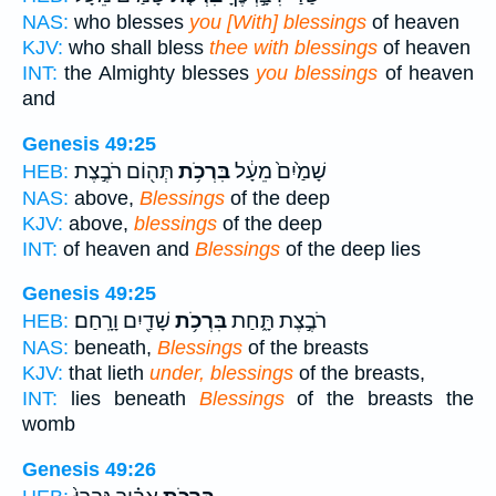
NAS:
who blesses
you [With] blessings
of heaven
KJV:
who shall bless
thee with blessings
of heaven
INT:
the Almighty blesses
you blessings
of heaven
and
Genesis 49:25
שָׁמַ֙יִם֙ מֵעָ֔ל
בִּרְכֹ֥ת
תְּה֖וֹם רֹבֶ֣צֶת
HEB:
NAS:
above,
Blessings
of the deep
KJV:
above,
blessings
of the deep
INT:
of heaven and
Blessings
of the deep lies
Genesis 49:25
רֹבֶ֣צֶת תָּ֑חַת
בִּרְכֹ֥ת
שָׁדַ֖יִם וָרָֽחַם׃
HEB:
NAS:
beneath,
Blessings
of the breasts
KJV:
that lieth
under, blessings
of the breasts,
INT:
lies beneath
Blessings
of the breasts the
womb
Genesis 49:26