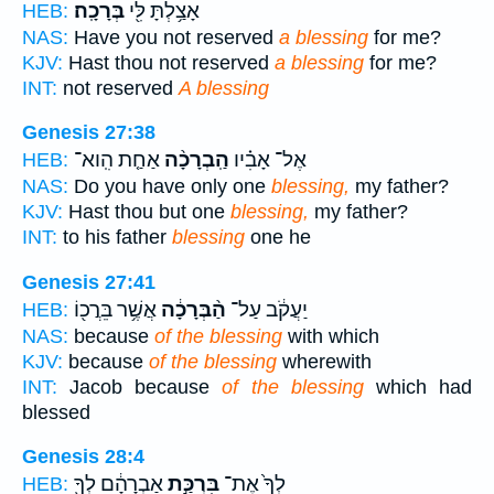
אָצַ֥לְתָּ לִּ֖י
בְּרָכָֽה׃
HEB:
NAS:
Have you not reserved
a blessing
for me?
KJV:
Hast thou not reserved
a blessing
for me?
INT:
not reserved
A blessing
Genesis 27:38
אֶל־ אָבִ֗יו
הַֽבְרָכָ֨ה
אַחַ֤ת הִֽוא־
HEB:
NAS:
Do you have only one
blessing,
my father?
KJV:
Hast thou but one
blessing,
my father?
INT:
to his father
blessing
one he
Genesis 27:41
יַעֲקֹ֔ב עַל־
הַ֨בְּרָכָ֔ה
אֲשֶׁ֥ר בֵּרֲכ֖וֹ
HEB:
NAS:
because
of the blessing
with which
KJV:
because
of the blessing
wherewith
INT:
Jacob because
of the blessing
which had
blessed
Genesis 28:4
לְךָ֙ אֶת־
בִּרְכַּ֣ת
אַבְרָהָ֔ם לְךָ֖
HEB: