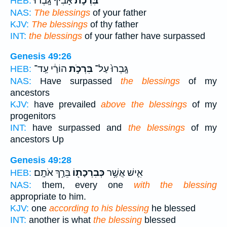
בִּרְכֹ֣ת
אָבִ֗יךָ גָּֽבְרוּ֙
HEB:
NAS:
The blessings
of your father
KJV:
The blessings
of thy father
INT:
the blessings
of your father have surpassed
Genesis 49:26
גָּֽבְרוּ֙ עַל־
בִּרְכֹ֣ת
הוֹרַ֔י עַֽד־
HEB:
NAS:
Have surpassed
the blessings
of my
ancestors
KJV:
have prevailed
above the blessings
of my
progenitors
INT:
have surpassed and
the blessings
of my
ancestors Up
Genesis 49:28
אִ֛ישׁ אֲשֶׁ֥ר
כְּבִרְכָת֖וֹ
בֵּרַ֥ךְ אֹתָֽם׃
HEB:
NAS:
them, every one
with the blessing
appropriate to him.
KJV:
one
according to his blessing
he blessed
INT:
another is what
the blessing
blessed