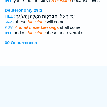
INT:
your God the curse
A blessing
because loves
Deuteronomy 28:2
עָלֶ֛יךָ כָּל־
הַבְּרָכ֥וֹת
הָאֵ֖לֶּה וְהִשִּׂיגֻ֑ךָ
HEB:
NAS:
these
blessings
will come
KJV:
And all these blessings
shall come
INT:
and All
blessings
these and overtake
69 Occurrences