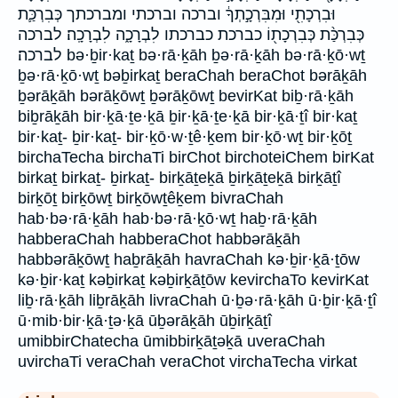
וּבִרְכָתִ֖י וּמִבִּרְכָ֣תְךָ֔ וברכה וברכתי ומברכתך כְּבִרְכַּ֛ת
כְּבִרְכַּ֨ת כְּבִרְכָת֖וֹ כברכת כברכתו לִבְרָכָ֑ה לִבְרָכָֽה׃ לברכה
לברכה׃ bə·ḇir·kaṯ bə·rā·ḵāh ḇə·rā·ḵāh bə·rā·ḵō·wṯ
ḇə·rā·ḵō·wṯ bəḇirkaṯ beraChah beraChot bərāḵāh
ḇərāḵāh bərāḵōwṯ ḇərāḵōwṯ bevirKat biḇ·rā·ḵāh
biḇrāḵāh bir·ḵā·ṯe·ḵā ḇir·ḵā·ṯe·ḵā bir·ḵā·ṯî bir·kaṯ
bir·kaṯ- ḇir·kaṯ- bir·ḵō·w·ṯê·ḵem bir·ḵō·wṯ bir·ḵōṯ
birchaTecha birchaTi birChot birchoteiChem birKat
birkaṯ birkaṯ- ḇirkaṯ- birḵāṯeḵā ḇirḵāṯeḵā birḵāṯî
birḵōṯ birḵōwṯ birḵōwṯêḵem bivraChah
hab·bə·rā·ḵāh hab·bə·rā·ḵō·wṯ haḇ·rā·ḵāh
habberaChah habberaChot habbərāḵāh
habbərāḵōwṯ haḇrāḵāh havraChah kə·ḇir·ḵā·ṯōw
kə·ḇir·kaṯ kəḇirkaṯ kəḇirḵāṯōw kevirchaTo kevirKat
liḇ·rā·ḵāh liḇrāḵāh livraChah ū·ḇə·rā·ḵāh ū·ḇir·ḵā·ṯî
ū·mib·bir·ḵā·ṯə·ḵā ūḇərāḵāh ūḇirḵāṯî
umibbirChatecha ūmibbirḵāṯəḵā uveraChah
uvirchaTi veraChah veraChot virchaTecha virkat