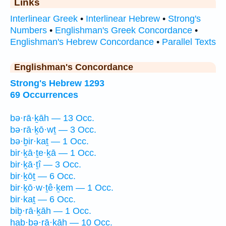
Links
Interlinear Greek
•
Interlinear Hebrew
•
Strong's
Numbers
•
Englishman's Greek Concordance
•
Englishman's Hebrew Concordance
•
Parallel Texts
Englishman's Concordance
Strong's Hebrew 1293
69 Occurrences
bə·rā·ḵāh — 13 Occ.
bə·rā·ḵō·wṯ — 3 Occ.
bə·ḇir·kaṯ — 1 Occ.
bir·ḵā·ṯe·ḵā — 1 Occ.
bir·ḵā·ṯî — 3 Occ.
bir·ḵōṯ — 6 Occ.
bir·ḵō·w·ṯê·ḵem — 1 Occ.
bir·kaṯ — 6 Occ.
biḇ·rā·ḵāh — 1 Occ.
hab·bə·rā·ḵāh — 10 Occ.