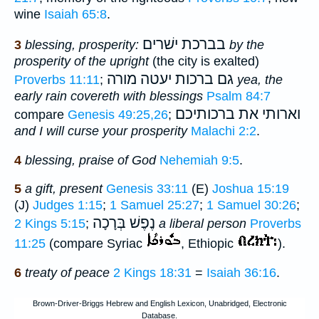
wine
Isaiah 65:8
.
בברכת ישׁרים
3
blessing, prosperity:
by the
prosperity of the upright
(the city is exalted)
גם ברכות יעטה
מורה
Proverbs 11:11
;
yea, the
early rain covereth with blessings
Psalm 84:7
וארותי את ברכותיכם
compare
Genesis 49:25,26
;
and I will curse your prosperity
Malachi 2:2
.
4
blessing, praise of God
Nehemiah 9:5
.
5
a gift, present
Genesis 33:11
(E)
Joshua 15:19
(J)
Judges 1:15
;
1 Samuel 25:27
;
1 Samuel 30:26
;
נֶפֶשׁ בְּרָכָה
2 Kings 5:15
;
a liberal person
Proverbs
11:25
(compare Syriac
, Ethiopic
).
6
treaty of peace
2 Kings 18:31
=
Isaiah 36:16
.