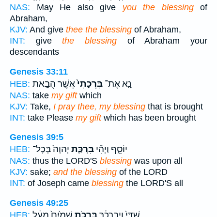
NAS:
May He also give
you the blessing
of
Abraham,
KJV:
And give
thee the blessing
of Abraham,
INT:
give
the blessing
of Abraham your
descendants
Genesis 33:11
נָ֤א אֶת־
בִּרְכָתִי֙
אֲשֶׁ֣ר הֻבָ֣את
HEB:
NAS:
take
my gift
which
KJV:
Take,
I pray thee, my blessing
that is brought
INT:
take Please
my gift
which has been brought
Genesis 39:5
יוֹסֵ֑ף וַיְהִ֞י
בִּרְכַּ֤ת
יְהוָה֙ בְּכָל־
HEB:
NAS:
thus the LORD'S
blessing
was upon all
KJV:
sake;
and the blessing
of the LORD
INT:
of Joseph came
blessing
the LORD'S all
Genesis 49:25
שַׁדַּי֙ וִיבָ֣רְכֶ֔ךָּ
בִּרְכֹ֤ת
שָׁמַ֙יִם֙ מֵעָ֔ל
HEB: