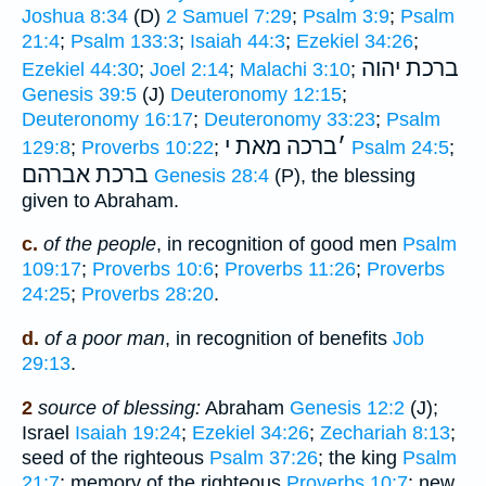
Joshua 8:34
(D)
2 Samuel 7:29
;
Psalm 3:9
;
Psalm
21:4
;
Psalm 133:3
;
Isaiah 44:3
;
Ezekiel 34:26
;
ברכת יהוה
Ezekiel 44:30
;
Joel 2:14
;
Malachi 3:10
;
Genesis 39:5
(J)
Deuteronomy 12:15
;
Deuteronomy 16:17
;
Deuteronomy 33:23
;
Psalm
׳
ברכה מאת י
129:8
;
Proverbs 10:22
;
Psalm 24:5
;
ברכת אברהם
Genesis 28:4
(P), the blessing
given to Abraham.
c.
of the people
, in recognition of good men
Psalm
109:17
;
Proverbs 10:6
;
Proverbs 11:26
;
Proverbs
24:25
;
Proverbs 28:20
.
d.
of a poor man
, in recognition of benefits
Job
29:13
.
2
source of blessing:
Abraham
Genesis 12:2
(J);
Israel
Isaiah 19:24
;
Ezekiel 34:26
;
Zechariah 8:13
;
seed of the righteous
Psalm 37:26
; the king
Psalm
21:7
; memory of the righteous
Proverbs 10:7
; new