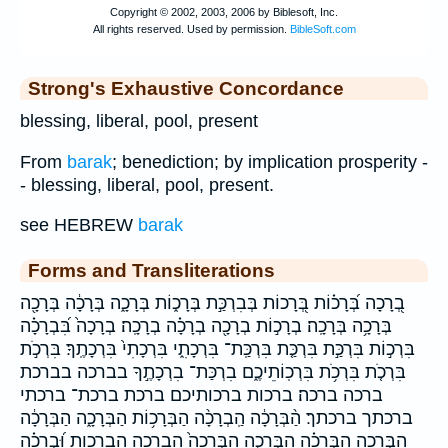
Strong's Exhaustive Concordance
blessing, liberal, pool, present
From
barak
; benediction; by implication prosperity -
- blessing, liberal, pool, present.
see HEBREW
barak
Forms and Transliterations
בְ֭רָכָה בְּ֝רָכ֗וֹת בְּ֭רָכוֹת בְּבִרְכַּ֣ת בְּרָכ֑וֹת בְּרָכָ֑ה בְּרָכָ֔ה בְּרָכָ֖ה
בְּרָכָ֥ה בְּרָכָֽה׃ בְרָכ֣וֹת בְרָכָ֖ה בְרָכָ֗ה בְרָכָֽה׃ בְרָכָה֙ בִּ֝בְרָכָ֗ה
בִּרְכ֣וֹת בִּרְכַּ֣ת בִּרְכַּ֤ת בִּרְכַּֽת־ בִּרְכָתִ֑י בִּרְכָתִי֙ בִּרְכָתֶֽךָ׃ בִּרְכֹ֣ת
בִּרְכֹ֤ת בִּרְכֹ֥ת בִּרְכֽוֹתֵיכֶ֑ם בִרְכַּת־ בִרְכָתֶ֣ךָ בברכה בברכת
ברכה ברכה׃ ברכות ברכותיכם ברכת ברכת־ ברכתי
ברכתך ברכתך׃ הַ֨בְּרָכָ֔ה הַֽבְרָכָ֨ה הַבְּרָכ֥וֹת הַבְּרָכָ֑ה הַבְּרָכָ֔ה
הַבְּרָכָ֖ה הַבְּרָכָ֗ה הַבְּרָכָ֣ה הַבְּרָכָה֙ הברכה הברכות וּ֝בְרָכָ֗ה