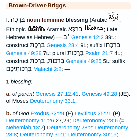
Brown-Driver-Briggs
בְּרָכָה
I.
noun feminine
blessing
(Arabic
;
בִּרְכָּא
Ethiopic
Aramaic
; Late
׳
ב
Hebrew as Hebrew) —
Genesis 12:2
39t.;
בִּרְכָתוֺ
בִּרְכַּת
construct
Genesis 28:4
9t.; suffix
בְּרָכוֺת
Genesis 49:28
7t.; plural
Psalm 21:7
4t.;
בִּרְכוֺת
בִּרְכֹת
construct
,
Genesis 49:25
5t.; suffix
בִּרְכוֺתֵיכֶם
Malachi 2:2
; —
1
blessing:
a.
of parent
Genesis 27:12,41
;
Genesis 49:28
(JE),
of Moses
Deuteronomy 33:1
.
b.
of God
Exodus 32:29
(E)
Leviticus 25:21
(P)
Deuteronomy 11:26
,27,29;
Deuteronomy 23:6
(=
Nehemiah 13:2
)
Deuteronomy 28:2
;
Deuteronomy
28:8
;
Deuteronomy 30:1
;
Deuteronomy 30:19
;