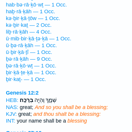
hab·bə·rā·ḵō·wṯ — 1 Occ.
haḇ·rā·ḵāh — 1 Occ.
kə·ḇir·ḵā·ṯōw — 1 Occ.
kə·ḇir·kaṯ — 2 Occ.
liḇ·rā·ḵāh — 4 Occ.
ū·mib·bir·ḵā·ṯə·ḵā — 1 Occ.
ū·ḇə·rā·ḵāh — 1 Occ.
ū·ḇir·ḵā·ṯî — 1 Occ.
ḇə·rā·ḵāh — 9 Occ.
ḇə·rā·ḵō·wṯ — 1 Occ.
ḇir·ḵā·ṯe·ḵā — 1 Occ.
ḇir·kaṯ- — 1 Occ.
Genesis 12:2
שְׁמֶ֑ךָ וֶהְיֵ֖ה
בְּרָכָֽה׃
HEB:
NAS:
great;
And so you shall be a blessing;
KJV:
great;
and thou shalt be a blessing:
INT:
your name shall be a
blessing