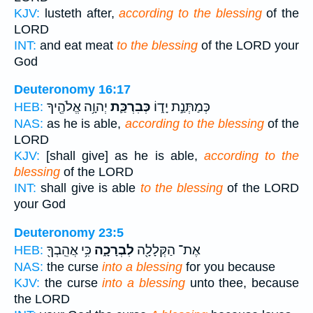
KJV:
lusteth after,
according to the blessing
of the
LORD
INT:
and eat meat
to the blessing
of the LORD your
God
Deuteronomy 16:17
כְּמַתְּנַ֣ת יָד֑וֹ
כְּבִרְכַּ֛ת
יְהוָ֥ה אֱלֹהֶ֖יךָ
HEB:
NAS:
as he is able,
according to the blessing
of the
LORD
KJV:
[shall give] as he is able,
according to the
blessing
of the LORD
INT:
shall give is able
to the blessing
of the LORD
your God
Deuteronomy 23:5
אֶת־ הַקְּלָלָ֖ה
לִבְרָכָ֑ה
כִּ֥י אֲהֵֽבְךָ֖
HEB:
NAS:
the curse
into a blessing
for you because
KJV:
the curse
into a blessing
unto thee, because
the LORD