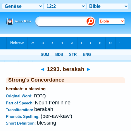
Bible
>
Strong's
>
Hebrew
> 1293
◄
1293. berakah
►
Strong's Concordance
berakah: a blessing
בְּרָכָה
Original Word:
Noun Feminine
Part of Speech:
berakah
Transliteration:
(ber-aw-kaw')
Phonetic Spelling:
blessing
Short Definition: