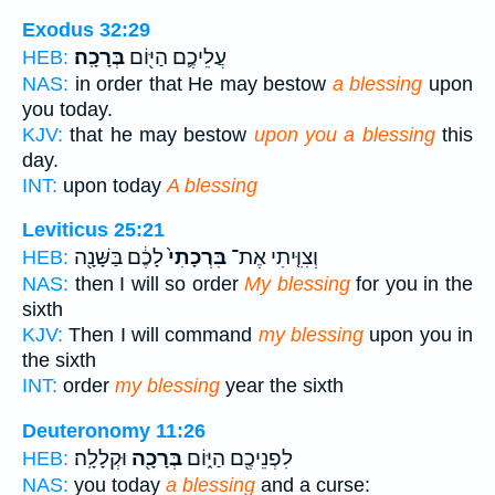
Exodus 32:29
עֲלֵיכֶ֛ם הַיּ֖וֹם
בְּרָכָֽה׃
HEB:
NAS:
in order that He may bestow
a blessing
upon
you today.
KJV:
that he may bestow
upon you a blessing
this
day.
INT:
upon today
A blessing
Leviticus 25:21
וְצִוִּ֤יתִי אֶת־
בִּרְכָתִי֙
לָכֶ֔ם בַּשָּׁנָ֖ה
HEB:
NAS:
then I will so order
My blessing
for you in the
sixth
KJV:
Then I will command
my blessing
upon you in
the sixth
INT:
order
my blessing
year the sixth
Deuteronomy 11:26
לִפְנֵיכֶ֖ם הַיּ֑וֹם
בְּרָכָ֖ה
וּקְלָלָֽה׃
HEB:
NAS:
you today
a blessing
and a curse: