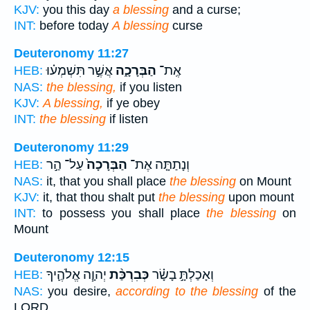
KJV:
you this day
a blessing
and a curse;
INT:
before today
A blessing
curse
Deuteronomy 11:27
אֶֽת־
הַבְּרָכָ֑ה
אֲשֶׁ֣ר תִּשְׁמְע֗וּ
HEB:
NAS:
the blessing,
if you listen
KJV:
A blessing,
if ye obey
INT:
the blessing
if listen
Deuteronomy 11:29
וְנָתַתָּ֤ה אֶת־
הַבְּרָכָה֙
עַל־ הַ֣ר
HEB:
NAS:
it, that you shall place
the blessing
on Mount
KJV:
it, that thou shalt put
the blessing
upon mount
INT:
to possess you shall place
the blessing
on
Mount
Deuteronomy 12:15
וְאָכַלְתָּ֣ בָשָׂ֗ר
כְּבִרְכַּ֨ת
יְהוָ֧ה אֱלֹהֶ֛יךָ
HEB:
NAS:
you desire,
according to the blessing
of the
LORD