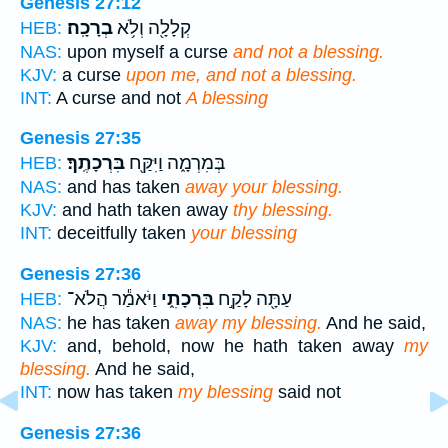
Genesis 27:12
קְלָלָ֖ה וְלֹ֥א
בְרָכָֽה׃
HEB:
NAS:
upon myself a curse
and not a blessing.
KJV:
a curse
upon me, and not a blessing.
INT:
A curse and not
A blessing
Genesis 27:35
בְּמִרְמָ֑ה וַיִּקַּ֖ח
בִּרְכָתֶֽךָ׃
HEB:
NAS:
and has taken
away your blessing.
KJV:
and hath taken away
thy blessing.
INT:
deceitfully taken
your blessing
Genesis 27:36
עַתָּ֖ה לָקַ֣ח
בִּרְכָתִ֑י
וַיֹּאמַ֕ר הֲלֹא־
HEB:
NAS:
he has taken
away my blessing.
And he said,
KJV:
and, behold, now he hath taken away
my
blessing.
And he said,
INT:
now has taken
my blessing
said not
Genesis 27:36