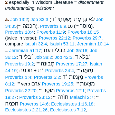
2
especially in Wisdom Literature =
discernment,
understanding, wisdom:
לֹא בְּדַעַת
שְׂפָתַי
׳
ד
a.
Job 13:2
;
Job 33:3
(
),
Job
מוסר
חכמה
34:35
(""
),
Proverbs 8:9
,10 (""
),
Proverbs 10:4
;
Proverbs 11:9
;
Proverbs 18:15
(twice in verse);
Proverbs 22:12
;
Proverbs 29:7
,
compare
Isaiah 32:4
;
Isaiah 53:11
;
Jeremiah 10:14
בבלי דעת
=
Jeremiah 51:17
;
Job 35:16
;
Job
׳
בְּלֹא ד
׳
בלי ד
36:12
;
Job 38:2
;
Job 42:3
,
תְּבוּנָה
Proverbs 19:2
; ""
Proverbs 17:27
;
Isaiah
מְזִמָּה
׳
ת
חכמה
44:19
;
+
Proverbs 24:4
, ""
מְזִמּוֺת
׳
ד
Proverbs 1:4
;
Proverbs 5:2
;
Proverbs
מֹצֵעוֺת
עָרַם
8:12
; "" verb
Proverbs 19:25
; ""
מוּסָר
Proverbs 22:20
; ""
Proverbs 12:1
;
Proverbs
תּוֺרָה
19:27
;
Proverbs 23:12
; ""
Malachi 2:7
; ""
חכמה
Proverbs 14:6
;
Ecclesiastes 1:16,18
;
Ecclesiastes 2:21,26
;
Ecclesiastes 7:12
;