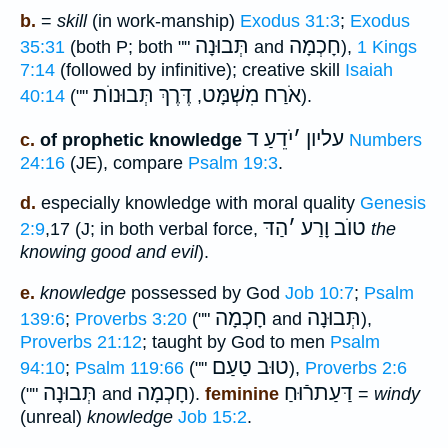
b.
=
skill
(in work-manship)
Exodus 31:3
;
Exodus
חָכְמָה
תְּבוּנָה
35:31
(both P; both ""
and
),
1 Kings
7:14
(followed by infinitive); creative skill
Isaiah
אֹרַח מִשְׁמָּט
דֶּרֶךְ תְּבוּנוֺת
40:14
(""
,
).
עליון
׳
יֹדֵעַ ד
c.
of prophetic knowledge
Numbers
24:16
(JE), compare
Psalm 19:3
.
d.
especially knowledge with moral quality
Genesis
טוֺב וָרַע
׳
הַדּ
2:9
,17 (J; in both verbal force,
the
knowing good and evil
).
e.
knowledge
possessed by God
Job 10:7
;
Psalm
תְּבוּנָה
חָכְמָה
139:6
;
Proverbs 3:20
(""
and
),
Proverbs 21:12
; taught by God to men
Psalm
טוּב טַעַם
94:10
;
Psalm 119:66
(""
),
Proverbs 2:6
דַּעַתרֿוּחַ
חָכְמָה
תְּבוּנָה
(""
and
).
feminine
=
windy
(unreal)
knowledge
Job 15:2
.