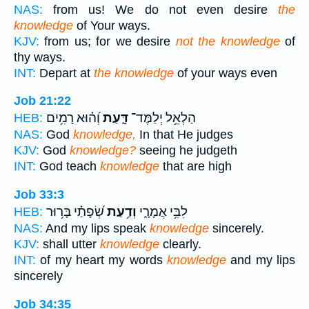
NAS:
from us! We do not even desire
the
knowledge
of Your ways.
KJV:
from us; for we desire
not the knowledge
of
thy ways.
INT:
Depart at
the knowledge
of your ways even
Job 21:22
הַלְאֵ֥ל יְלַמֶּד־
דָּ֑עַת
וְ֝ה֗וּא רָמִ֥ים
HEB:
NAS:
God
knowledge,
In that He judges
KJV:
God
knowledge?
seeing he judgeth
INT:
God teach
knowledge
that are high
Job 33:3
לִבִּ֥י אֲמָרָ֑י
וְדַ֥עַת
שְׂ֝פָתַ֗י בָּר֥וּר
HEB:
NAS:
And my lips speak
knowledge
sincerely.
KJV:
shall utter
knowledge
clearly.
INT:
of my heart my words
knowledge
and my lips
sincerely
Job 34:35