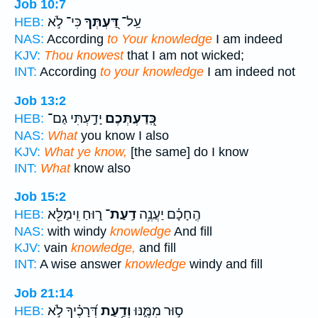
Job 10:7
עַֽל־
דַּ֭עְתְּךָ
כִּי־ לֹ֣א
HEB:
NAS:
According
to Your knowledge
I am indeed
KJV:
Thou knowest
that I am not wicked;
INT:
According
to your knowledge
I am indeed not
Job 13:2
כְּֽ֭דַעְתְּכֶם
יָדַ֣עְתִּי גַם־
HEB:
NAS:
What
you know I also
KJV:
What ye know,
[the same] do I know
INT:
What
know also
Job 15:2
הֶֽחָכָ֗ם יַעֲנֶ֥ה
דַֽעַת־
ר֑וּחַ וִֽימַלֵּ֖א
HEB:
NAS:
with windy
knowledge
And fill
KJV:
vain
knowledge,
and fill
INT:
A wise answer
knowledge
windy and fill
Job 21:14
ס֣וּר מִמֶּ֑נּוּ
וְדַ֥עַת
דְּ֝רָכֶ֗יךָ לֹ֣א
HEB: