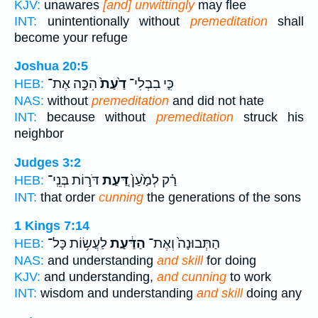
KJV:
unawares
[and] unwittingly
may flee
INT:
unintentionally without
premeditation
shall
become your refuge
Joshua 20:5
כִּ֤י בִבְלִי־
דַ֙עַת֙
הִכָּ֣ה אֶת־
HEB:
NAS:
without
premeditation
and did not hate
INT:
because without
premeditation
struck his
neighbor
Judges 3:2
רַ֗ק לְמַ֙עַן֙
דַּ֚עַת
דֹּר֣וֹת בְּנֵֽי־
HEB:
INT:
that order
cunning
the generations of the sons
1 Kings 7:14
הַתְּבוּנָה֙ וְאֶת־
הַדַּ֔עַת
לַעֲשׂ֥וֹת כָּל־
HEB:
NAS:
and understanding
and skill
for doing
KJV:
and understanding,
and cunning
to work
INT:
wisdom and understanding
and skill
doing any