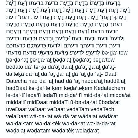
בְּ֭דַעְתּוֹ בְּדַעְתּ֗וֹ בְדַ֣עַת בְדָ֑עַת בדעת בדעתו דַ֔עַת דַ֙עַת֙
דַ֝֗עַת דַ֣עַת דַ֥עַת דַּ֔עַת דַּ֖עַת דַּ֙עַת֙ דַּ֚עַת דַּ֜עַת דַּ֝֗עַת דַּ֣עַת דַּ֥עַת
דַּ֭עְתְּךָ דַֽעַת־ דָ֑עַת דָ֥עַת דָּ֑עַת דָּֽעַת׃ דָֽעַת׃ דעת דעת־ דעת׃
דעתך הַדַּ֔עַת הַדַּ֖עַת הַדַּ֙עַת֙ הַדַּ֣עַת הַדַּ֥עַת הַדָּ֑עַת הַדָּֽעַת׃
הדעת הדעת׃ וְ֝דַ֗עַת וְדַ֖עַת וְדַ֣עַת וְדַ֥עַת וְדַעְתֵּ֖ךְ וְדַעְתָּ֥ם
וְלָדַ֙עַת֙ וָדַ֣עַת וָדָ֑עַת וָדָֽעַת׃ וּ֝בְדַ֗עַת וּ֭בְדַעַת וּבְדַ֖עַת ובדעת
ודעת ודעת׃ ודעתך ודעתם ולדעת כְּֽ֭דַעְתְּכֶם כדעתכם
לְדַעְתִּֽי׃ לדעתי׃ מִדַּ֔עַת מִדַּעְתִּ֕י מדעת מדעתי bə·ḏa‘·tōw
ḇə·ḏa·‘aṯ ḇə·ḏā·‘aṯ ḇəḏa‘aṯ ḇəḏā‘aṯ bəḏa‘tōw
bedato da‘·tə·ḵā da‘aṯ dā‘aṯ ḏa‘aṯ ḏā‘aṯ ḏa‘aṯ-
da‘təḵā da·‘aṯ dā·‘aṯ ḏa·‘aṯ ḏā·‘aṯ ḏa·‘aṯ- Daat
Datecha had·da·‘aṯ had·dā·‘aṯ hadda‘aṯ haddā‘aṯ
hadDaat kə·ḏa‘·tə·ḵem kəḏa‘təḵem Kedatechem
lə·ḏa‘·tî ləḏa‘tî ledaTi mid·da‘·tî mid·da·‘aṯ midda‘aṯ
midda‘tî midDaat middaTi ū·ḇə·ḏa·‘aṯ ūḇəḏa‘aṯ
uveDaat vaDaat veDaat vedaTam vedaTech
velaDaat wā·ḏa·‘aṯ wā·ḏā·‘aṯ wāḏa‘aṯ wāḏā‘aṯ
wə·ḏa‘·tām wə·ḏa‘·têḵ wə·ḏa·‘aṯ wə·lā·ḏa·‘aṯ
wəḏa‘aṯ wəḏa‘tām wəḏa‘têḵ wəlāḏa‘aṯ