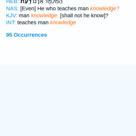
הַֽמְלַמֵּ֖ד אָדָ֣ם
דָּֽעַת׃
HEB:
NAS:
[Even] He who teaches man
knowledge?
KJV:
man
knowledge,
[shall not he know]?
INT:
teaches man
knowledge
95 Occurrences