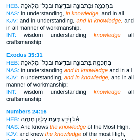
בְּחָכְמָ֛ה וּבִתְבוּנָ֥ה
וּבְדַ֖עַת
וּבְכָל־ מְלָאכָֽה׃
HEB:
NAS:
in understanding,
in knowledge,
and in all
KJV:
and in understanding,
and in knowledge,
and
in all manner of workmanship,
INT:
wisdom understanding
knowledge
all
craftsmanship
Exodus 35:31
בְּחָכְמָ֛ה בִּתְבוּנָ֥ה
וּבְדַ֖עַת
וּבְכָל־ מְלָאכָֽה׃
HEB:
NAS:
in understanding
and in knowledge
and in all
KJV:
in understanding,
and in knowledge,
and in all
manner of workmanship;
INT:
wisdom understanding
knowledge
all
craftsmanship
Numbers 24:16
אֵ֔ל וְיֹדֵ֖עַ
דַּ֣עַת
עֶלְי֑וֹן מַחֲזֵ֤ה
HEB:
NAS:
And knows
the knowledge
of the Most High,
KJV:
and knew
the knowledge
of the most High,