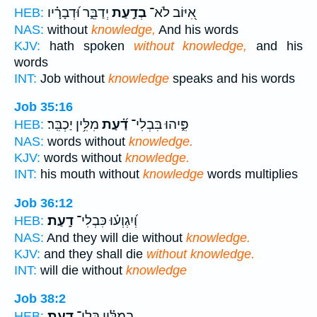
אִ֭יּוֹב לֹא־
בְדַ֣עַת
יְדַבֵּ֑ר וּ֝דְבָרָ֗יו
HEB:
NAS:
without
knowledge,
And his words
KJV:
hath spoken
without knowledge,
and his
words
INT:
Job without
knowledge
speaks and his words
Job 35:16
פִּ֑יהוּ בִּבְלִי־
דַ֝֗עַת
מִלִּ֥ין יַכְבִּֽר׃
HEB:
NAS:
words without
knowledge.
KJV:
words without
knowledge.
INT:
his mouth without
knowledge
words multiplies
Job 36:12
וְ֝יִגְוְע֗וּ כִּבְלִי־
דָֽעַת׃
HEB:
NAS:
And they will die without
knowledge.
KJV:
and they shall die
without knowledge.
INT:
will die without
knowledge
Job 38:2
בְמִלִּ֗ין בְּֽלִי־
דָֽעַת׃
HEB: