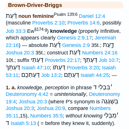
Brown-Driver-Briggs
Psalm 139:6
דַּ֫עַת
noun feminine
Daniel 12:4
(masculine
Proverbs 2:10
;
Proverbs 14:6
, possibly
§174 g
Job 33:3
Ew
)
knowledge
(properly Infinitive,
which appears clearly
Genesis 2:9,17
;
Jeremiah
דָּ֑עַת
דַּ֫עַת
22:16
) — absolute
Genesis 2:9
35t.;
דַּ֫עַת
Joshua 20:3
35t.; construct
Numbers 24:16
דַּעְתְּךָ
דַּעְתִּי
10t.; suffix
Proverbs 22:17
;
Job 10:7
;
דַּעְתּוֺ
דַּעְתֵּךְ
Isaiah 47:10
;
Proverbs 3:20
;
Isaiah
דַּעְתָּם
דַּעְתְּכֶם
53:11
;
Job 13:2
;
Isaiah 44:25
; —
׳
בִּבְלִי ד
1. a.
knowledge, perception
in phrase
Deuteronomy 4:42
=
unintenionally
,
Deuteronomy
בִּשְׁגָגָה
19:4
;
Joshua 20:3
(where P's synonym is
Joshua 20:3
;
Joshua 20:9
, compare
Numbers
׳
מִבְּלִי
35:11
,15),
Numbers 35:5
;
without knowing
ד
Isaiah 5:13
( = before they knew it, suddenly).