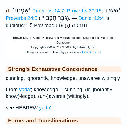
׳
אישׁ ד
׳
שִׂפְתֵידֿ
d.
Proverbs 14:7
;
Proverbs 20:15
;
גֶּבֶר חָכָם
Proverbs 24:5
(""
). —
Daniel 12:4
is
ᵐ5
ותרכה הָרָעֹת
dubious;
Bev read
.
Strong's Exhaustive Concordance
cunning, ignorantly, knowledge, unawares wittingly
From
yada'
; knowledge -- cunning, (ig-)norantly,
know(-ledge), (un-)awares (wittingly).
see HEBREW
yada'
Forms and Transliterations