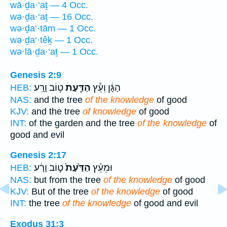
wā·ḏa·‘aṯ — 4 Occ.
wə·ḏa·‘aṯ — 16 Occ.
wə·ḏa‘·tām — 1 Occ.
wə·ḏa‘·têḵ — 1 Occ.
wə·lā·ḏa·‘aṯ — 1 Occ.
Genesis 2:9
הַגָּ֔ן וְעֵ֕ץ
הַדַּ֖עַת
ט֥וֹב וָרָֽע׃
HEB:
NAS:
and the tree
of the knowledge
of good
KJV:
and the tree
of knowledge
of good
INT:
of the garden and the tree
of the knowledge
of
good and evil
Genesis 2:17
וּמֵעֵ֗ץ
הַדַּ֙עַת֙
ט֣וֹב וָרָ֔ע
HEB:
NAS:
but from the tree
of the knowledge
of good
KJV:
But of the tree
of the knowledge
of good
INT:
the tree
of the knowledge
of good and evil
Exodus 31:3