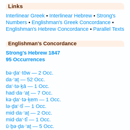
Links
Interlinear Greek
•
Interlinear Hebrew
•
Strong's
Numbers
•
Englishman's Greek Concordance
•
Englishman's Hebrew Concordance
•
Parallel Texts
Englishman's Concordance
Strong's Hebrew 1847
95 Occurrences
bə·ḏa‘·tōw — 2 Occ.
da·‘aṯ — 52 Occ.
da‘·tə·ḵā — 1 Occ.
had·da·‘aṯ — 7 Occ.
kə·ḏa‘·tə·ḵem — 1 Occ.
lə·ḏa‘·tî — 1 Occ.
mid·da·‘aṯ — 2 Occ.
mid·da‘·tî — 1 Occ.
ū·ḇə·ḏa·‘aṯ — 5 Occ.