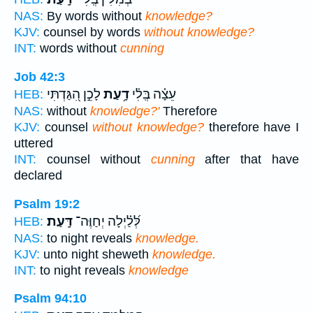
NAS:
By words without
knowledge?
KJV:
counsel by words
without knowledge?
INT:
words without
cunning
Job 42:3
עֵצָ֗ה בְּֽלִ֫י
דָ֥עַת
לָכֵ֣ן הִ֭גַּדְתִּי
HEB:
NAS:
without
knowledge?'
Therefore
KJV:
counsel
without knowledge?
therefore have I
uttered
INT:
counsel without
cunning
after that have
declared
Psalm 19:2
לְּ֝לַ֗יְלָה יְחַוֶּה־
דָּֽעַת׃
HEB:
NAS:
to night reveals
knowledge.
KJV:
unto night sheweth
knowledge.
INT:
to night reveals
knowledge
Psalm 94:10