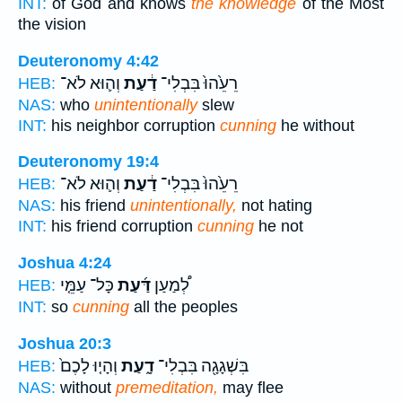
INT:
of God and knows
the knowledge
of the Most
the vision
Deuteronomy 4:42
רֵעֵ֙הוּ֙ בִּבְלִי־
דַ֔עַת
וְה֛וּא לֹא־
HEB:
NAS:
who
unintentionally
slew
INT:
his neighbor corruption
cunning
he without
Deuteronomy 19:4
רֵעֵ֙הוּ֙ בִּבְלִי־
דַ֔עַת
וְה֛וּא לֹא־
HEB:
NAS:
his friend
unintentionally,
not hating
INT:
his friend corruption
cunning
he not
Joshua 4:24
לְ֠מַעַן
דַּ֜עַת
כָּל־ עַמֵּ֤י
HEB:
INT:
so
cunning
all the peoples
Joshua 20:3
בִּשְׁגָגָ֖ה בִּבְלִי־
דָ֑עַת
וְהָי֤וּ לָכֶם֙
HEB:
NAS:
without
premeditation,
may flee