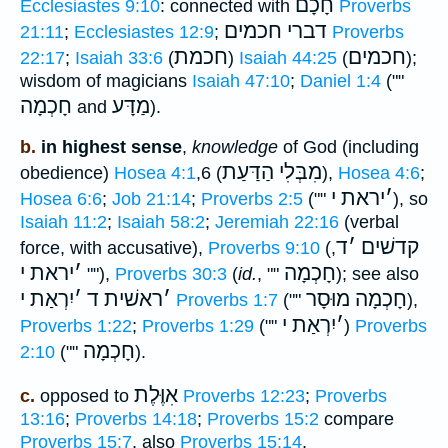
חָכָם
Ecclesiastes 9:10
: connected with
Proverbs
דברי חכמים
21:11
;
Ecclesiastes 12:9
;
Proverbs
חכמים
חכמת
22:17
;
Isaiah 33:6
(
)
Isaiah 44:25
(
);
wisdom of magicians
Isaiah 47:10
;
Daniel 1:4
(""
מַדָּע
חָכְמָה
and
).
b.
in highest sense
,
knowledge
of God (including
מִבְּלִי הַדַּעַת
obedience)
Hosea 4:1
,6 (
),
Hosea 4:6
;
׳
יראת י
Hosea 6:6
;
Job 21:14
;
Proverbs 2:5
(""
), so
Isaiah 11:2
;
Isaiah 58:2
;
Jeremiah 22:16
(verbal
קדשׁים
׳
ד
force, with accusative),
Proverbs 9:10
(
,
חָכְמָה
׳
יראת י
""
),
Proverbs 30:3
(
id.
, ""
); see also
חָכְמָה מוּסָר
׳
ראשׁית ד
׳
יִרְאַת י
Proverbs 1:7
(""
),
׳
יִרְאַת י
Proverbs 1:22
;
Proverbs 1:29
(""
)
Proverbs
חָכְמָה
2:10
(""
).
אִוֶּלֶת
c.
opposed to
Proverbs 12:23
;
Proverbs
13:16
;
Proverbs 14:18
;
Proverbs 15:2
compare
Proverbs 15:7
, also
Proverbs 15:14
.