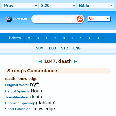
Bible
>
Strong's
>
Hebrew
> 1847
◄
1847. daath
►
Strong's Concordance
daath: knowledge
דָּ֫עַת
Original Word:
Noun
Part of Speech:
daath
Transliteration:
(dah'-ath)
Phonetic Spelling:
knowledge
Short Definition: