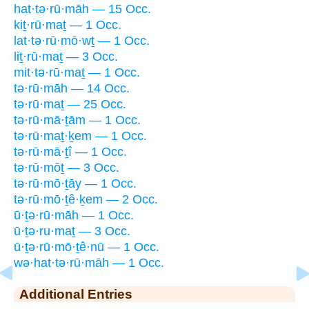
hat·tə·rū·māh — 15 Occ.
kiṯ·rū·maṯ — 1 Occ.
lat·tə·rū·mō·wṯ — 1 Occ.
liṯ·rū·maṯ — 3 Occ.
mit·tə·rū·maṯ — 1 Occ.
tə·rū·māh — 14 Occ.
tə·rū·maṯ — 25 Occ.
tə·rū·mā·ṯām — 1 Occ.
tə·rū·maṯ·ḵem — 1 Occ.
tə·rū·mā·ṯî — 1 Occ.
tə·rū·mōṯ — 3 Occ.
tə·rū·mō·ṯāy — 1 Occ.
tə·rū·mō·ṯê·ḵem — 2 Occ.
ū·ṯə·rū·māh — 1 Occ.
ū·ṯə·ru·maṯ — 3 Occ.
ū·ṯə·rū·mō·ṯê·nū — 1 Occ.
wə·hat·tə·rū·māh — 1 Occ.
Additional Entries