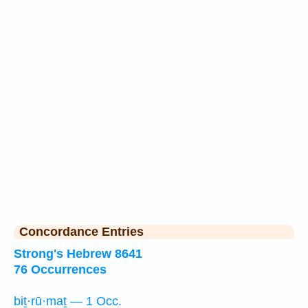
Concordance Entries
Strong's Hebrew 8641
76 Occurrences
biṯ·rū·maṯ — 1 Occ.