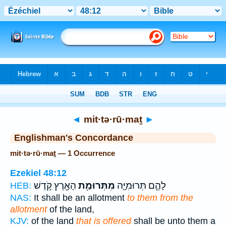
Bible
>
Strong's
> Hebrew
◄
mit·tə·rū·maṯ
►
Englishman's Concordance
mit·tə·rū·maṯ — 1 Occurrence
Ezekiel 48:12
לָהֶ֧ם תְּרוּמִיָּ֛ה
מִתְּרוּמַ֥ת
הָאָ֖רֶץ קֹ֣דֶשׁ
HEB:
NAS:
It shall be an allotment
to them from the
allotment
of the land,
KJV:
of the land
that is offered
shall be unto them a