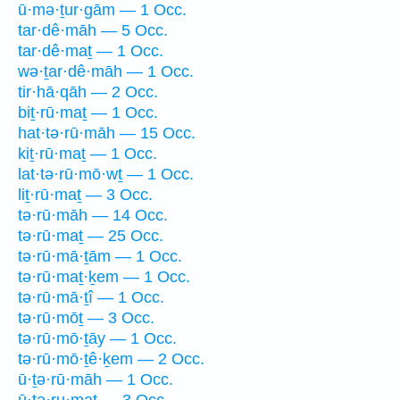
ū·mə·ṯur·gām — 1 Occ.
tar·dê·māh — 5 Occ.
tar·dê·maṯ — 1 Occ.
wə·ṯar·dê·māh — 1 Occ.
tir·hā·qāh — 2 Occ.
biṯ·rū·maṯ — 1 Occ.
hat·tə·rū·māh — 15 Occ.
kiṯ·rū·maṯ — 1 Occ.
lat·tə·rū·mō·wṯ — 1 Occ.
liṯ·rū·maṯ — 3 Occ.
tə·rū·māh — 14 Occ.
tə·rū·maṯ — 25 Occ.
tə·rū·mā·ṯām — 1 Occ.
tə·rū·maṯ·ḵem — 1 Occ.
tə·rū·mā·ṯî — 1 Occ.
tə·rū·mōṯ — 3 Occ.
tə·rū·mō·ṯāy — 1 Occ.
tə·rū·mō·ṯê·ḵem — 2 Occ.
ū·ṯə·rū·māh — 1 Occ.