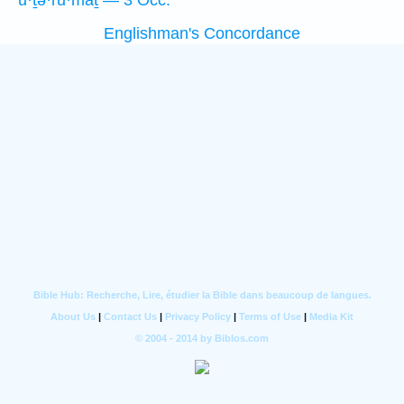
ū·ṯə·ru·maṯ — 3 Occ.
Englishman's Concordance