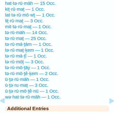
hat·tə·rū·māh — 15 Occ.
kiṯ·rū·maṯ — 1 Occ.
lat·tə·rū·mō·wṯ — 1 Occ.
liṯ·rū·maṯ — 3 Occ.
mit·tə·rū·maṯ — 1 Occ.
tə·rū·māh — 14 Occ.
tə·rū·maṯ — 25 Occ.
tə·rū·mā·ṯām — 1 Occ.
tə·rū·maṯ·ḵem — 1 Occ.
tə·rū·mā·ṯî — 1 Occ.
tə·rū·mōṯ — 3 Occ.
tə·rū·mō·ṯāy — 1 Occ.
tə·rū·mō·ṯê·ḵem — 2 Occ.
ū·ṯə·rū·māh — 1 Occ.
ū·ṯə·ru·maṯ — 3 Occ.
ū·ṯə·rū·mō·ṯê·nū — 1 Occ.
wə·hat·tə·rū·māh — 1 Occ.
Additional Entries