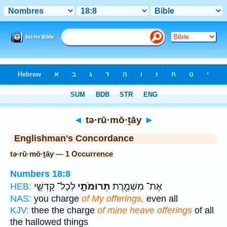
Bible
>
Strong's
> Hebrew
◄
tə·rū·mō·ṯāy
►
Englishman's Concordance
tə·rū·mō·ṯāy — 1 Occurrence
Numbers 18:8
אֶת־ מִשְׁמֶ֖רֶת
תְּרוּמֹתָ֑י
לְכָל־ קָדְשֵׁ֣י
HEB:
NAS:
you charge
of My offerings,
even all
KJV:
thee the charge
of mine heave offerings
of all
the hallowed things