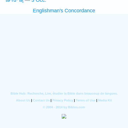
tə·rū·‘aṯ — 3 Occ.
Englishman's Concordance