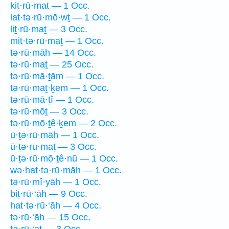
kiṯ·rū·maṯ — 1 Occ.
lat·tə·rū·mō·wṯ — 1 Occ.
liṯ·rū·maṯ — 3 Occ.
mit·tə·rū·maṯ — 1 Occ.
tə·rū·māh — 14 Occ.
tə·rū·maṯ — 25 Occ.
tə·rū·mā·ṯām — 1 Occ.
tə·rū·maṯ·ḵem — 1 Occ.
tə·rū·mā·ṯî — 1 Occ.
tə·rū·mōṯ — 3 Occ.
tə·rū·mō·ṯê·ḵem — 2 Occ.
ū·ṯə·rū·māh — 1 Occ.
ū·ṯə·ru·maṯ — 3 Occ.
ū·ṯə·rū·mō·ṯê·nū — 1 Occ.
wə·hat·tə·rū·māh — 1 Occ.
tə·rū·mî·yāh — 1 Occ.
biṯ·rū·‘āh — 9 Occ.
hat·tə·rū·‘āh — 4 Occ.
tə·rū·‘āh — 15 Occ.