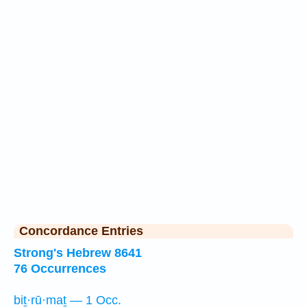
Concordance Entries
Strong's Hebrew 8641
76 Occurrences
biṯ·rū·maṯ — 1 Occ.