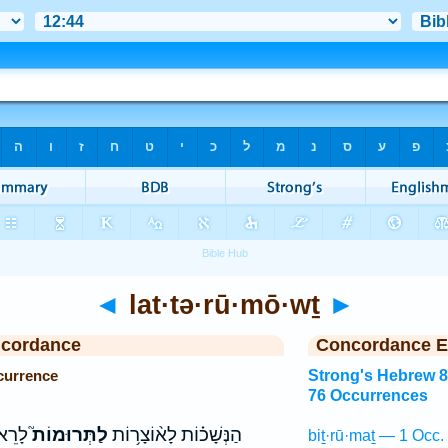
◄
lat·tə·rū·mō·wṯ
►
ncordance
Concordance E
currence
Strong's Hebrew 
76 Occurrences
הַנְּשָׁכ֗וֹת לָא֨וֹצָר֥וֹת
לַתְּרוּמוֹת֮
לָרֵאש
biṯ·rū·maṯ — 1 Occ.