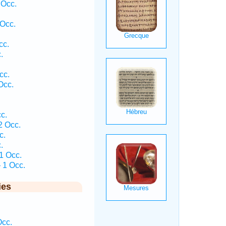
 Occ.
 Occ.
cc.
.
.
cc.
Occ.
.
c.
2 Occ.
c.
.
1 Occ.
 1 Occ.
ies
Occ.