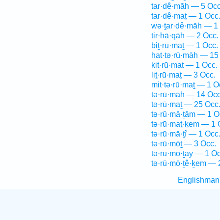
tar·dê·māh — 5 Occ
tar·dê·maṯ — 1 Occ
wə·ṯar·dê·māh — 1
tir·hā·qāh — 2 Occ.
biṯ·rū·maṯ — 1 Occ.
hat·tə·rū·māh — 15
kiṯ·rū·maṯ — 1 Occ.
liṯ·rū·maṯ — 3 Occ.
mit·tə·rū·maṯ — 1 O
tə·rū·māh — 14 Occ
tə·rū·maṯ — 25 Occ
tə·rū·mā·ṯām — 1 O
tə·rū·maṯ·ḵem — 1 
tə·rū·mā·ṯî — 1 Occ
tə·rū·mōṯ — 3 Occ.
tə·rū·mō·ṯāy — 1 Oc
tə·rū·mō·ṯê·ḵem — 
Englishman