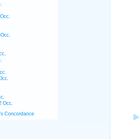
.
.
 Occ.
 Occ.
cc.
.
.
cc.
Occ.
.
c.
2 Occ.
's Concordance