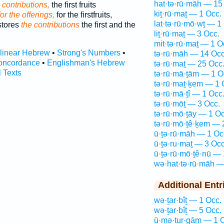
hat·tə·rū·māh — 15
 contributions,
the first fruits
kiṯ·rū·maṯ — 1 Occ.
for the offerings,
for the firstfruits,
lat·tə·rū·mō·wṯ — 1
stores
the contributions
the first and the
liṯ·rū·maṯ — 3 Occ.
mit·tə·rū·maṯ — 1 O
rlinear Hebrew
•
Strong's Numbers
•
tə·rū·māh — 14 Occ
oncordance
•
Englishman's Hebrew
tə·rū·maṯ — 25 Occ
l Texts
tə·rū·mā·ṯām — 1 O
tə·rū·maṯ·ḵem — 1 
tə·rū·mā·ṯî — 1 Occ
tə·rū·mōṯ — 3 Occ.
tə·rū·mō·ṯāy — 1 Oc
tə·rū·mō·ṯê·ḵem — 
ū·ṯə·rū·māh — 1 Oc
ū·ṯə·ru·maṯ — 3 Occ
ū·ṯə·rū·mō·ṯê·nū — 
wə·hat·tə·rū·māh —
Additional Entr
wə·ṯar·bîṯ — 1 Occ.
wə·ṯar·bîṯ — 5 Occ.
ū·mə·ṯur·gām — 1 