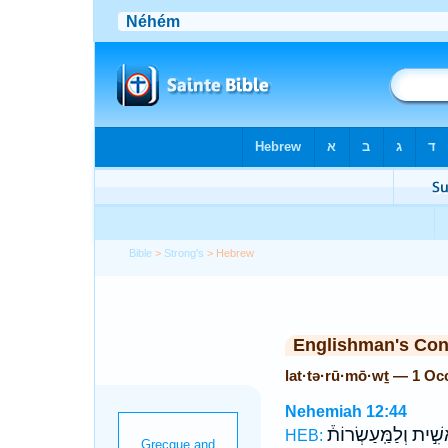
Bible
>
Strong's
> Hebrew
Englishman's Co
lat·tə·rū·mō·wṯ — 1 Oc
Nehemiah 12:44
ִׁ֣ית וְלַמַּֽעַשְׂרוֹת֒
HEB: