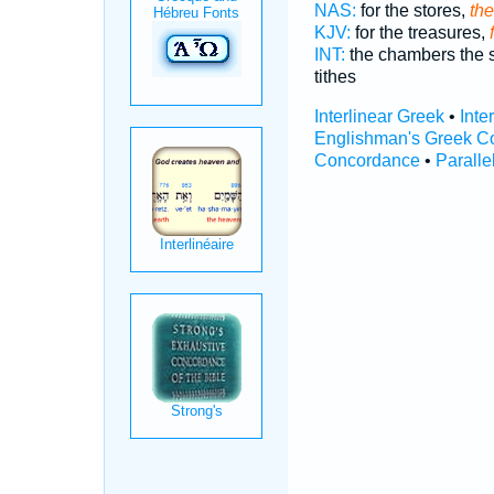
NAS:
for the stores,
the
KJV:
for the treasures,
INT:
the chambers the 
tithes
Interlinear Greek
•
Inte
Englishman's Greek C
Concordance
•
Paralle