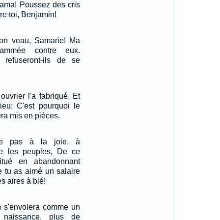
Rama! Poussez des cris
re toi, Benjamin!
 ton veau, Samarie! Ma
flammée contre eux.
refuseront-ils de se
 ouvrier l'a fabriqué, Et
ieu; C'est pourquoi le
ra mis en pièces.
vre pas à la joie, à
me les peuples, De ce
titué en abandonnant
e tu as aimé un salaire
s aires à blé!
ïm s'envolera comme un
 naissance, plus de