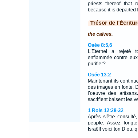
priests thereof that r
because it is departed f
Trésor de l'Écritur
the calves.
Osée 8:5,6
L'Eternel a rejeté 
enflammée contre eux.
purifier?…
Osée 13:2
Maintenant ils continue
des images en fonte, D
l'oeuvre des artisan
sacrifient baisent les v
1 Rois 12:28-32
Après s'être consulté, 
peuple: Assez longt
Israël! voici ton Dieu, q