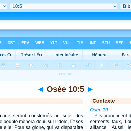
◄
Osée 10:5
►
Contexte
Osée 10
arie seront consternés au sujet des
…
Ils prononcent 
4
 peuple mènera deuil sur l'idole, Et ses
serments faux, Lo
r elle, Pour sa gloire, qui va disparaître
alliance: Aussi l