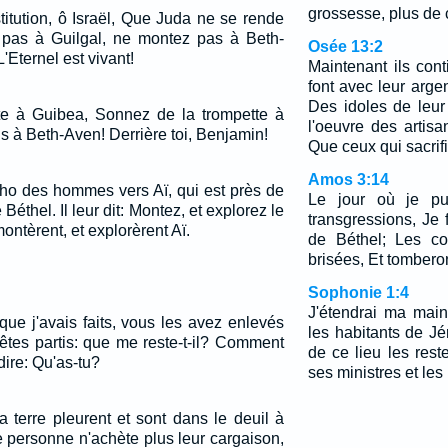
grossesse, plus de 
ostitution, ô Israël, Que Juda ne se rende
 pas à Guilgal, ne montez pas à Beth-
Osée 13:2
'Eternel est vivant!
Maintenant ils cont
font avec leur arge
Des idoles de leur
te à Guibea, Sonnez de la trompette à
l'oeuvre des artisa
 à Beth-Aven! Derrière toi, Benjamin!
Que ceux qui sacrifi
Amos 3:14
ho des hommes vers Aï, qui est près de
Le jour où je pun
 Béthel. Il leur dit: Montez, et explorez le
transgressions, Je 
ntèrent, et explorèrent Aï.
de Béthel; Les co
brisées, Et tomberon
Sophonie 1:4
J'étendrai ma main
que j'avais faits, vous les avez enlevés
les habitants de Jé
 êtes partis: que me reste-t-il? Comment
de ce lieu les res
ire: Qu'as-tu?
ses ministres et les
 terre pleurent et sont dans le deuil à
e personne n'achète plus leur cargaison,