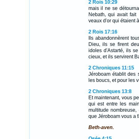
2 Rois 10:29
mais il ne se détourn
Nebath, qui avait fait
veaux d'or qui étaient 
2 Rois 17:16
Ils abandonnèrent tou
Dieu, ils se firent de
idoles d'Astarté, ils s
cieux, et ils servirent B
2 Chroniques 11:15
Jéroboam établit des s
les boucs, et pour les ve
2 Chroniques 13:8
Et maintenant, vous pe
qui est entre les mai
multitude nombreuse, 
que Jéroboam vous a fa
Beth-aven.
Osée 4:15