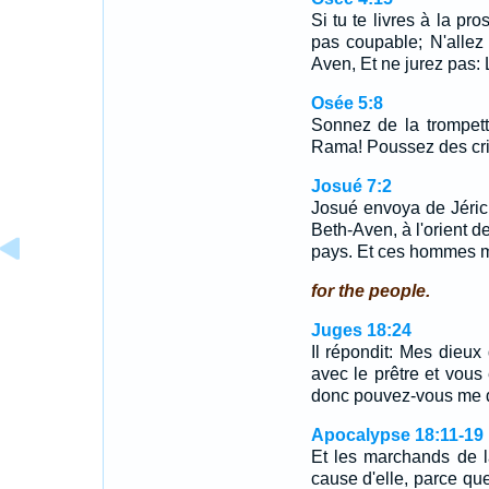
Si tu te livres à la pr
pas coupable; N'allez
Aven, Et ne jurez pas: L
Osée 5:8
Sonnez de la trompet
Rama! Poussez des cris
Josué 7:2
Josué envoya de Jéric
Beth-Aven, à l'orient de
pays. Et ces hommes mo
for the people.
Juges 18:24
Il répondit: Mes dieux 
avec le prêtre et vous
donc pouvez-vous me d
Apocalypse 18:11-19
Et les marchands de la
cause d'elle, parce qu