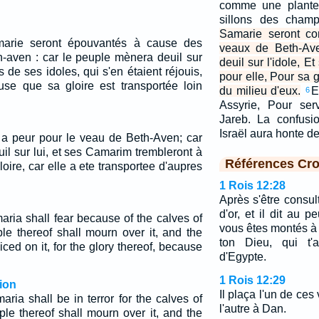
comme une plante
sillons des cham
Samarie seront co
marie seront épouvantés à cause des
veaux de Beth-Av
-aven : car le peuple mènera deuil sur
deuil sur l'idole, E
s de ses idoles, qui s'en étaient réjouis,
pour elle, Pour sa g
use que sa gloire est transportée loin
du milieu d'eux.
E
6
Assyrie, Pour ser
Jareb. La confusi
Israël aura honte d
 a peur pour le veau de Beth-Aven; car
l sur lui, et ses Camarim trembleront à
Références Cro
loire, car elle a ete transportee d'aupres
1 Rois 12:28
Après s'être consult
d'or, et il dit au 
aria shall fear because of the calves of
vous êtes montés à 
le thereof shall mourn over it, and the
ton Dieu, qui t'a
iced on it, for the glory thereof, because
d'Egypte.
1 Rois 12:29
ion
Il plaça l'un de ces 
ria shall be in terror for the calves of
l'autre à Dan.
ple thereof shall mourn over it, and the