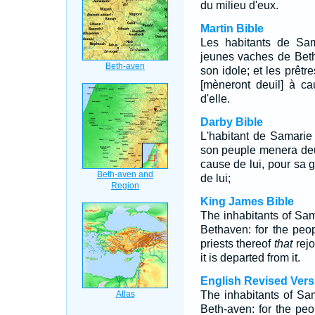
du milieu d'eux.
Martin Bible
Les habitants de Sa
jeunes vaches de Beth
son idole; et les prêtre
[mèneront deuil] à ca
d'elle.
Darby Bible
L'habitant de Samarie
son peuple menera deui
cause de lui, pour sa g
de lui;
King James Bible
The inhabitants of Sam
Bethaven: for the peop
priests thereof
that
rejo
it is departed from it.
English Revised Vers
The inhabitants of Sama
Beth-aven: for the peo