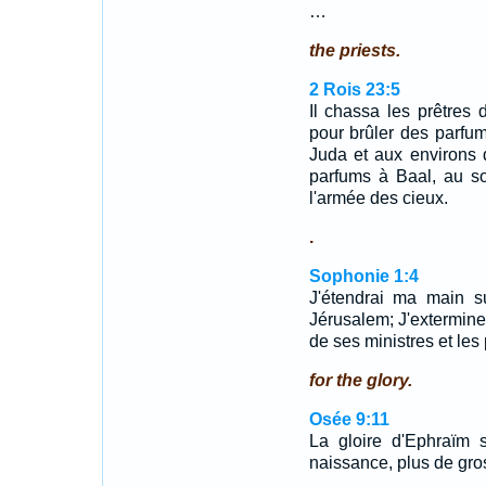
…
the priests.
2 Rois 23:5
Il chassa les prêtres 
pour brûler des parfum
Juda et aux environs 
parfums à Baal, au so
l'armée des cieux.
.
Sophonie 1:4
J'étendrai ma main s
Jérusalem; J'exterminer
de ses ministres et les
for the glory.
Osée 9:11
La gloire d'Ephraïm 
naissance, plus de gro