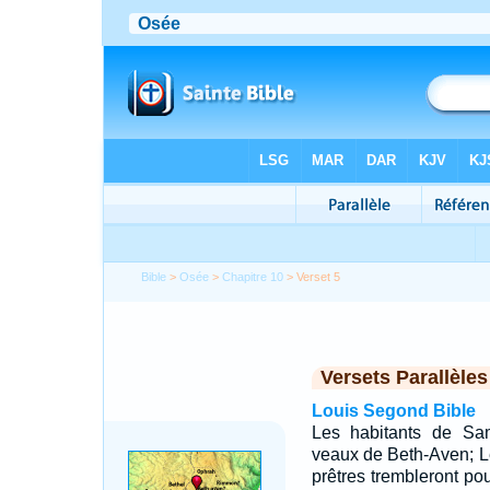
Bible
>
Osée
>
Chapitre 10
> Verset 5
Versets Parallèles
Louis Segond Bible
Les habitants de Sam
veaux de Beth-Aven; Le
prêtres trembleront pou