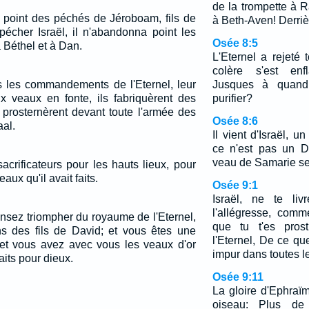
de la trompette à 
a point des péchés de Jéroboam, fils de
à Beth-Aven! Derriè
 pécher Israël, il n'abandonna point les
Osée 8:5
à Béthel et à Dan.
L'Eternel a rejeté
colère s'est en
s les commandements de l'Eternel, leur
Jusques à quand 
ux veaux en fonte, ils fabriquèrent des
purifier?
e prosternèrent devant toute l'armée des
Osée 8:6
aal.
Il vient d'Israël, un
ce n'est pas un D
veau de Samarie se
acrificateurs pour les hauts lieux, pour
aux qu'il avait faits.
Osée 9:1
Israël, ne te li
l'allégresse, com
nsez triompher du royaume de l'Eternel,
que tu t'es pros
ns des fils de David; et vous êtes une
l'Eternel, De ce qu
et vous avez avec vous les veaux d'or
impur dans toutes le
its pour dieux.
Osée 9:11
La gloire d'Ephra
oiseau: Plus de