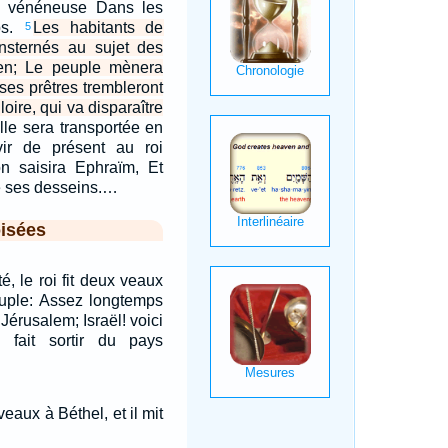
 vénéneuse Dans les
ps.
Les habitants de
5
nsternés au sujet des
en; Le peuple mènera
t ses prêtres trembleront
loire, qui va disparaître
lle sera transportée en
vir de présent au roi
on saisira Ephraïm, Et
e ses desseins.…
isées
é, le roi fit deux veaux
peuple: Assez longtemps
Jérusalem; Israël! voici
 fait sortir du pays
veaux à Béthel, et il mit