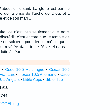
-Kabod, en disant: La gloire est bannie
use de la prise de l'arche de Dieu, et à
e et de son mari.…
lte, ce n'est pas seulement que notre
discrédit; c'est encore que le temple de
 ne soit tenu pour rien, et même que la
st révérée dans toute l'Asie et dans le
duite à néant.
e
•
Osée 10:5 Multilingue
•
Oseas 10:5
Français
•
Hosea 10:5 Allemand
•
Osée
0:5 Anglais
•
Bible Apps
•
Bible Hub
 1910
1744
f
CCEL.org
.