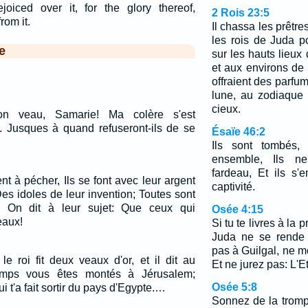
ejoiced over it, for the glory thereof,
2 Rois 23:5
rom it.
Il chassa les prêtre
les rois de Juda p
e
sur les hauts lieux
et aux environs de
offraient des parfum
lune, au zodiaque 
cieux.
ton veau, Samarie! Ma colère s'est
 Jusques à quand refuseront-ils de se
Ésaïe 46:2
Ils sont tombés, 
ensemble, Ils n
fardeau, Et ils s
nt à pécher, Ils se font avec leur argent
captivité.
es idoles de leur invention; Toutes sont
s. On dit à leur sujet: Que ceux qui
Osée 4:15
eaux!
Si tu te livres à la p
Juda ne se rende 
pas à Guilgal, ne 
le roi fit deux veaux d'or, et il dit au
Et ne jurez pas: L'Et
emps vous êtes montés à Jérusalem;
Osée 5:8
ui t'a fait sortir du pays d'Egypte.…
Sonnez de la trom