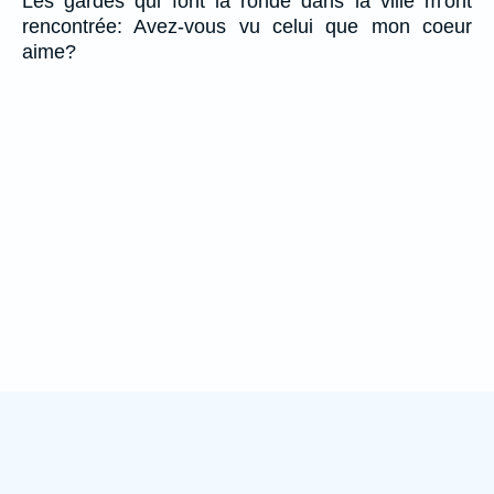
Les gardes qui font la ronde dans la ville m'ont
rencontrée: Avez-vous vu celui que mon coeur
aime?