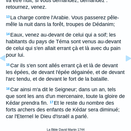
va être nuit; si vous demandez, demandez :
retournez, venez.
La charge contre l'Arabie. Vous passerez pêle-
13
mêle la nuit dans la forêt, troupes de Dédanim;
Eaux, venez au-devant de celui qui a soif; les
14
habitants du pays de Téma sont venus au-devant
de celui qui s'en allait errant çà et là avec du pain
pour lui.
Car ils s'en sont allés errant çà et là de devant
15
les épées, de devant l'épée dégainée, et de devant
l'arc tendu, et de devant le fort de la bataille.
Car ainsi m'a dit le Seigneur; dans un an, tels
16
que sont les ans d'un mercenaire, toute la gloire de
Kédar prendra fin.
Et le reste du nombre des
17
forts archers des enfants de Kédar sera diminué;
car l'Eternel le Dieu d'Israël a parlé.
La Bible David Martin 1744