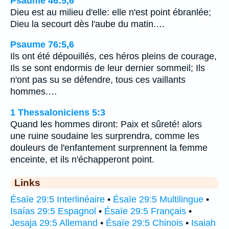
Psaume 46:5,6
Dieu est au milieu d'elle: elle n'est point ébranlée;
Dieu la secourt dès l'aube du matin.…
Psaume 76:5,6
Ils ont été dépouillés, ces héros pleins de courage,
Ils se sont endormis de leur dernier sommeil; Ils
n'ont pas su se défendre, tous ces vaillants
hommes.…
1 Thessaloniciens 5:3
Quand les hommes diront: Paix et sûreté! alors
une ruine soudaine les surprendra, comme les
douleurs de l'enfantement surprennent la femme
enceinte, et ils n'échapperont point.
Links
Ésaïe 29:5 Interlinéaire
•
Ésaïe 29:5 Multilingue
•
Isaías 29:5 Espagnol
•
Ésaïe 29:5 Français
•
Jesaja 29:5 Allemand
•
Ésaïe 29:5 Chinois
•
Isaiah