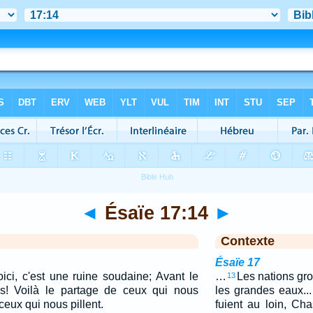
◄
Ésaïe 17:14
►
Contexte
Ésaïe 17
oici, c'est une ruine soudaine; Avant le
…
Les nations gr
13
us! Voilà le partage de ceux qui nous
les grandes eaux...
ceux qui nous pillent.
fuient au loin, C