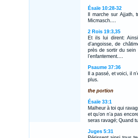
Ésaïe 10:28-32
Il marche sur Ajjath,
Micmasch.…
2 Rois 19:3,35
Et ils lui dirent: Ai
d'angoisse, de châtim
près de sortir du sein 
l'enfantement.…
Psaume 37:36
Il a passé, et voici, il 
plus.
the portion
Ésaïe 33:1
Malheur à toi qui ravage
et qu'on n'a pas encore
seras ravagé; Quand tu 
Juges 5:31
Périssent ainsi tous t