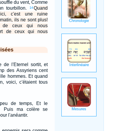
souffle du vent, Comme
n tourbillon.
Quand
14
ici, c'est une ruine
matin, ils ne sont plus!
e de ceux qui nous
ort de ceux qui nous
isées
e de l'Eternel sortit, et
mp des Assyriens cent
mille hommes. Et quand
, voici, c'étaient tous
peu de temps, Et le
a, Puis ma colère se
our l'anéantir.
es ennemis sera comme