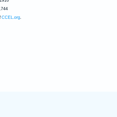
 1910
1744
f
CCEL.org
.