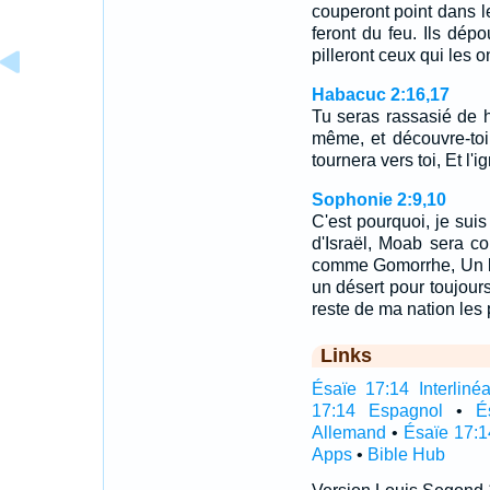
couperont point dans le
feront du feu. Ils dépo
pilleront ceux qui les on
Habacuc 2:16,17
Tu seras rassasié de h
même, et découvre-toi
tournera vers toi, Et l'
Sophonie 2:9,10
C'est pourquoi, je suis
d'Israël, Moab sera 
comme Gomorrhe, Un li
un désert pour toujours
reste de ma nation le
Links
Ésaïe 17:14 Interlinéa
17:14 Espagnol
•
É
Allemand
•
Ésaïe 17:1
Apps
•
Bible Hub