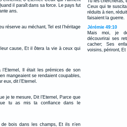
Tu les chercheras, e
uand il paraît dans sa force. Le pays fut
Ceux qui te suscitai
ante ans.
réduits à rien, rédu
faisaient la guerre.
ieu réserve au méchant, Tel est l'héritage
Jérémie 49:10
Mais moi, je dé
découvrirai ses ret
cacher; Ses enfa
leur cause, Et il ôtera la vie à ceux qui
voisins, périront, Et
 l'Eternel, Il était les prémices de son
 en mangeaient se rendaient coupables,
 eux, dit l'Eternel.
que je te mesure, Dit l'Eternel, Parce que
que tu as mis ta confiance dans le
t de bois dans les champs, Et ils n'en