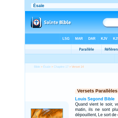
Bible
>
Ésaïe
>
Chapitre 17
> Verset 14
Versets Parallèles
Louis Segond Bible
Quand vient le soir, v
matin, ils ne sont pl
dépouillent, Le sort de 