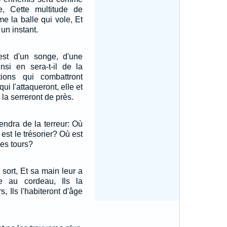
e, Cette multitude de
e la balle qui vole, Et
 un instant.
st d'un songe, d'une
insi en sera-t-il de la
ions qui combattront
ui l'attaqueront, elle et
 la serreront de près.
endra de la terreur: Où
 est le trésorier? Où est
les tours?
e sort, Et sa main leur a
re au cordeau, Ils la
, Ils l'habiteront d'âge