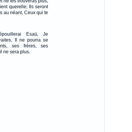
t ne les trouveras plus,
ent querelle; Ils seront
its au néant, Ceux qui te
pouillerai Esaü, Je
raites, Il ne pourra se
nts, ses frères, ses
 il ne sera plus.