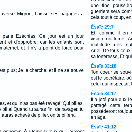
une fine poussièr
guerriers sera comm
 traverse Migron, Laisse ses bagages à
cela tout à coup, en
Ésaïe 29:7
Et, comme il en e
nsi parle Ezéchias: Ce jour est un jour
vision nocturne, A
ent et d'opprobre; car les enfants sont
multitude des nat
maternel, et il n'y a point de force pour
Ariel, De tous ceux q
sa forteresse, Et qui
Ésaïe 33:18
n'est plus; Je le cherche, et il ne se trouve
Ton coeur se souvi
est le secrétaire, où
celui qui inspectait 
Ésaïe 34:17
Il a jeté pour eux l
s, et qui n'as pas été ravagé! Qui pilles,
partagé cette ter
 pillé! Quand tu auras fini de ravager, tu
posséderont toujours
auras achevé de piller, on te pillera.
en âge.
Ésaïe 41:12
es ennemis, ô Eternel! Ceux qui l'aiment