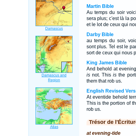
Martin Bible
Au temps du soir voici
sera plus; c'est là la 
et le lot de ceux qui no
Darby Bible
au temps du soir, voic
sont plus. Tel est le p
sort de ceux qui nous pi
King James Bible
And behold at evening
is
not. This
is
the port
them that rob us.
English Revised Vers
At eventide behold terr
This is the portion of t
rob us.
Trésor de l'Écritur
at evening-tide