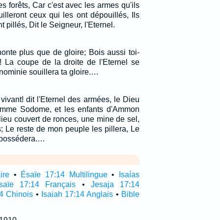
s forêts, Car c'est avec les armes qu'ils
uilleront ceux qui les ont dépouillés, Ils
t pillés, Dit le Seigneur, l'Eternel.
onte plus que de gloire; Bois aussi toi-
! La coupe de la droite de l'Eternel se
ignominie souillera ta gloire.…
 vivant! dit l'Eternel des armées, le Dieu
comme Sodome, et les enfants d'Ammon
eu couvert de ronces, une mine de sel,
; Le reste de mon peuple les pillera, Le
s possédera.…
ire
•
Ésaïe 17:14 Multilingue
•
Isaías
saïe 17:14 Français
•
Jesaja 17:14
4 Chinois
•
Isaiah 17:14 Anglais
•
Bible