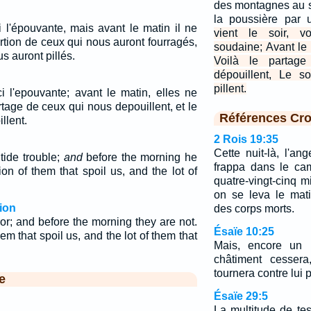
des montagnes au 
la poussière par u
 l'épouvante, mais avant le matin il ne
vient le soir, vo
portion de ceux qui nous auront fourragés,
soudaine; Avant le 
us auront pillés.
Voilà le partag
dépouillent, Le s
pillent.
i l'epouvante; avant le matin, elles ne
artage de ceux qui nous depouillent, et le
Références Cro
llent.
2 Rois 19:35
Cette nuit-là, l'ang
tide trouble;
and
before the morning he
frappa dans le ca
ion of them that spoil us, and the lot of
quatre-vingt-cinq 
on se leva le matin
ion
des corps morts.
or; and before the morning they are not.
Ésaïe 10:25
hem that spoil us, and the lot of them that
Mais, encore un 
châtiment cesser
tournera contre lui p
e
Ésaïe 29:5
La multitude de t