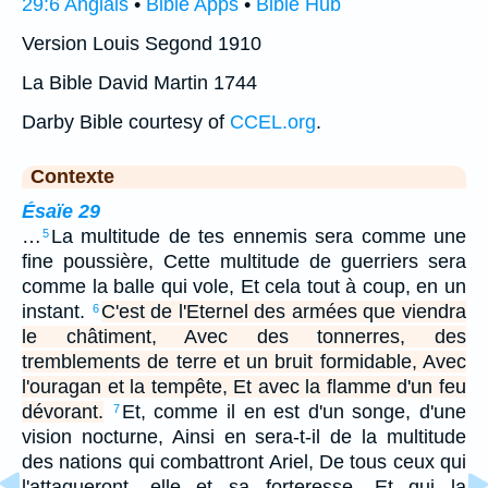
29:6 Anglais
•
Bible Apps
•
Bible Hub
Version Louis Segond 1910
La Bible David Martin 1744
Darby Bible courtesy of
CCEL.org
.
Contexte
Ésaïe 29
…
La multitude de tes ennemis sera comme une
5
fine poussière, Cette multitude de guerriers sera
comme la balle qui vole, Et cela tout à coup, en un
instant.
C'est de l'Eternel des armées que viendra
6
le châtiment, Avec des tonnerres, des
tremblements de terre et un bruit formidable, Avec
l'ouragan et la tempête, Et avec la flamme d'un feu
dévorant.
Et, comme il en est d'un songe, d'une
7
vision nocturne, Ainsi en sera-t-il de la multitude
des nations qui combattront Ariel, De tous ceux qui
l'attaqueront, elle et sa forteresse, Et qui la