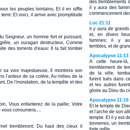
des tremblements de
il y aura des fami
our les peuples lointains, Et il en siffle
commencement des 
terre: Et voici, il arrive avec promptitude
Luc 21:11
il y aura de grands
et, en divers lie
 du Seigneur, un homme fort et puissant,
famines; il y a
rêle, un ouragan destructeur, Comme
terribles, et de gran
te des torrents d'eaux: Il la fait tomber
Apocalypse 11:13
A cette heure-là
tremblement de terr
tir sa voix majestueuse, Il montrera son
de la ville, tomb
ns l'ardeur de sa colère, Au milieu de la
furent tués dans c
t, De l'inondation, de la tempête et des
et les autres furen
gloire au Dieu du ci
Apocalypse 11:19
in, Vous enfanterez de la paille; Votre
Et le temple de Dieu
qui vous consumera.…
et l'arche de son a
temple. Et il y eut d
tonnerres, un tremb
nel trembleront; Du haut des cieux il
forte grêle.