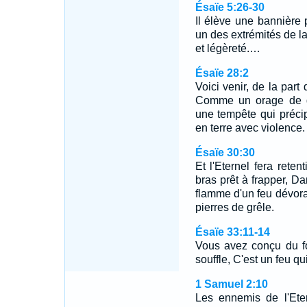
Ésaïe 5:26-30
Il élève une bannière p
un des extrémités de la 
et légèreté.…
Ésaïe 28:2
Voici venir, de la part
Comme un orage de g
une tempête qui précipi
en terre avec violence.
Ésaïe 30:30
Et l'Eternel fera reten
bras prêt à frapper, Da
flamme d'un feu dévoran
pierres de grêle.
Ésaïe 33:11-14
Vous avez conçu du fo
souffle, C'est un feu 
1 Samuel 2:10
Les ennemis de l'Eter