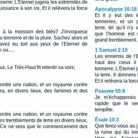
nerre; L'Eternel jugera les extrémités de
puissance à son roi, Et il relèvera la force
Apocalypse 16:18
Et il y eut des é
tonnerres, et un 
terre, tel qu'il n'
à la moisson des blés? J'invoquerai
que l'homme est s
 du tonnerre et de la pluie. Sachez alors et
grand tremblement.
vez eu tort aux yeux de l'Eternel de
 roi.…
1 Samuel 2:10
Les ennemis de l'E
haut des cieux il
x, Le Très-Haut fit retentir sa voix;
tonnerre; L'Eternel 
la terre. Il donnera
Et il relèvera la for
contre une nation, et un royaume contre
ra, en divers lieux, des famines et des
Psaume 55:8
Je m'échapperais
rapide que le ve
tempête.
contre une nation, et un royaume contre
Ésaïe 10:3
es tremblements de terre en divers lieux,
Que ferez-vous au j
s. Ce ne sera que le commencement des
la ruine qui du lo