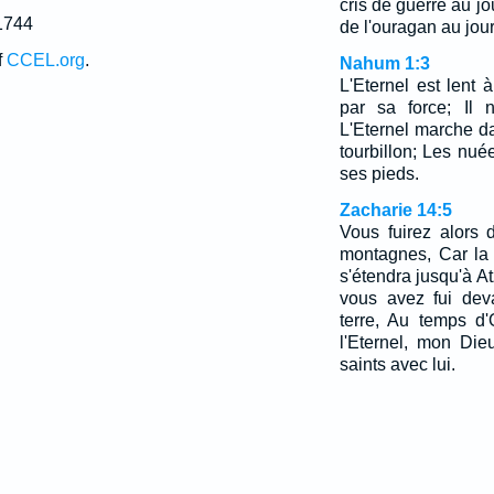
cris de guerre au j
1744
de l'ouragan au jour
f
CCEL.org
.
Nahum 1:3
L'Eternel est lent à
par sa force; Il 
L'Eternel marche d
tourbillon; Les nué
ses pieds.
Zacharie 14:5
Vous fuirez alors
montagnes, Car la
s'étendra jusqu'à A
vous avez fui dev
terre, Au temps d'
l'Eternel, mon Die
saints avec lui.