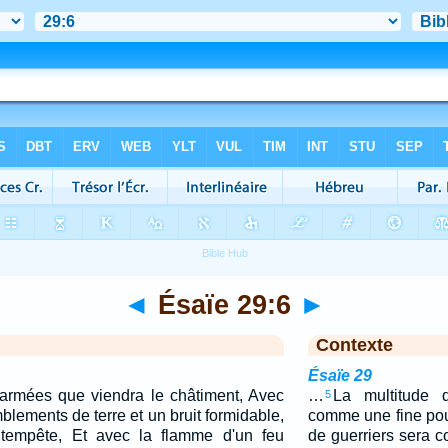
◄
Ésaïe 29:6
►
Contexte
Ésaïe 29
s armées que viendra le châtiment, Avec
…
La multitude 
5
blements de terre et un bruit formidable,
comme une fine pou
 tempête, Et avec la flamme d'un feu
de guerriers sera c