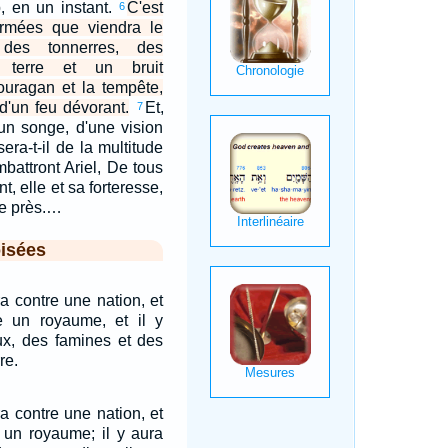
p, en un instant.
C'est
6
armées que viendra le
 des tonnerres, des
 terre et un bruit
'ouragan et la tempête,
d'un feu dévorant.
Et,
7
un songe, d'une vision
era-t-il de la multitude
battront Ariel, De tous
t, elle et sa forteresse,
de près.…
isées
a contre une nation, et
 un royaume, et il y
eux, des famines et des
re.
a contre une nation, et
 un royaume; il y aura