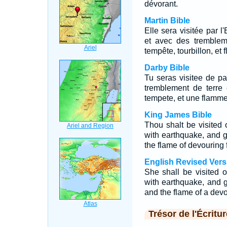
dévorant.
Martin Bible
Elle sera visitée par 
et avec des trembleme
tempête, tourbillon, et
Darby Bible
Tu seras visitee de pa
tremblement de terre 
tempete, et une flamme
King James Bible
Thou shalt be visited
with earthquake, and g
the flame of devouring f
English Revised Vers
She shall be visited 
with earthquake, and g
and the flame of a devou
Trésor de l'Écritur