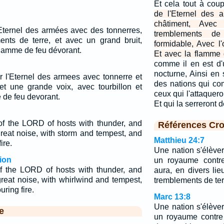
Et cela tout à cou
de l'Eternel des 
châtiment, Avec
l'Eternel des armées avec des tonnerres,
tremblements de
nts de terre, et avec un grand bruit,
formidable, Avec l
 flamme de feu dévorant.
Et avec la flamme 
comme il en est d'
nocturne, Ainsi en s
r l'Eternel des armees avec tonnerre et
des nations qui com
et une grande voix, avec tourbillon et
ceux qui l'attaqueron
 de feu devorant.
Et qui la serreront 
 of the LORD of hosts with thunder, and
Références Cro
reat noise, with storm and tempest, and
Matthieu 24:7
ire.
Une nation s'élèver
ion
un royaume contre
of the LORD of hosts with thunder, and
aura, en divers li
reat noise, with whirlwind and tempest,
tremblements de ter
ring fire.
Marc 13:8
Une nation s'élèver
e
un royaume contre