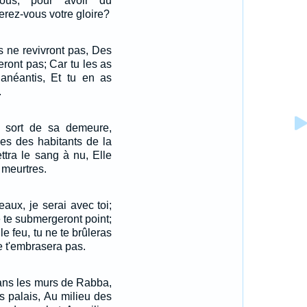
vous, pour avoir du
erez-vous votre gloire?
s ne revivront pas, Des
ront pas; Car tu les as
 anéantis, Et tu en as
.
el sort de sa demeure,
mes des habitants de la
ettra le sang à nu, Elle
 meurtres.
eaux, je serai avec toi;
ne te submergeront point;
e feu, tu ne te brûleras
e t'embrasera pas.
dans les murs de Rabba,
es palais, Au milieu des