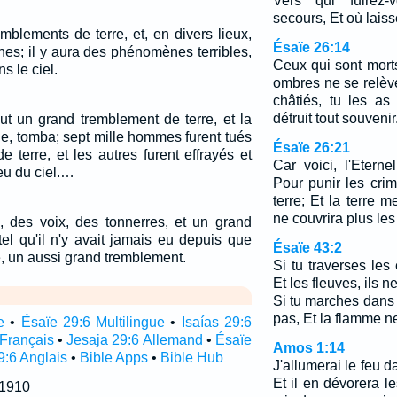
Vers qui fuirez-
secours, Et où laiss
mblements de terre, et, en divers lieux,
Ésaïe 26:14
nes; il y aura des phénomènes terribles,
Ceux qui sont mort
s le ciel.
ombres ne se relève
châtiés, tu les as
détruit tout souvenir
eut un grand tremblement de terre, et la
lle, tomba; sept mille hommes furent tués
Ésaïe 26:21
 terre, et les autres furent effrayés et
Car voici, l'Etern
eu du ciel.…
Pour punir les cri
terre; Et la terre m
ne couvrira plus les
s, des voix, des tonnerres, et un grand
tel qu'il n'y avait jamais eu depuis que
Ésaïe 43:2
e, un aussi grand tremblement.
Si tu traverses les 
Et les fleuves, ils 
Si tu marches dans l
pas, Et la flamme n
e
•
Ésaïe 29:6 Multilingue
•
Isaías 29:6
 Français
•
Jesaja 29:6 Allemand
•
Ésaïe
Amos 1:14
9:6 Anglais
•
Bible Apps
•
Bible Hub
J'allumerai le feu 
Et il en dévorera l
 1910