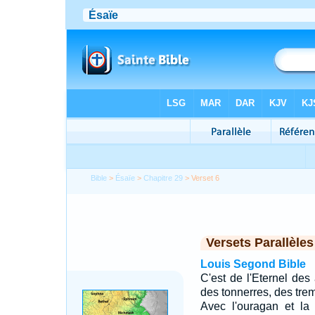
Bible
>
Ésaïe
>
Chapitre 29
> Verset 6
Versets Parallèles
Louis Segond Bible
C'est de l'Eternel de
des tonnerres, des trem
Avec l'ouragan et la