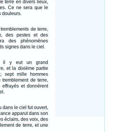
 terre en divers lieux,
nes. Ce ne sera que le
douleurs.
 tremblements de terre,
ux, des pestes et des
ura des phénomènes
ds signes dans le ciel.
, il y eut un grand
e, et la dixième partie
a; sept mille hommes
e tremblement de terre,
t effrayés et donnèrent
el.
 dans le ciel fut ouvert,
lliance apparut dans son
es éclairs, des voix, des
lement de terre, et une