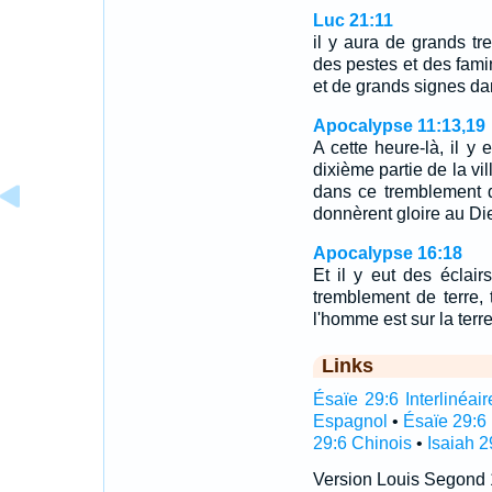
Luc 21:11
il y aura de grands tre
des pestes et des fami
et de grands signes dan
Apocalypse 11:13,19
A cette heure-là, il y 
dixième partie de la vi
dans ce tremblement de
donnèrent gloire au Di
Apocalypse 16:18
Et il y eut des éclair
tremblement de terre, 
l'homme est sur la terr
Links
Ésaïe 29:6 Interlinéair
Espagnol
•
Ésaïe 29:6
29:6 Chinois
•
Isaiah 2
Version Louis Segond