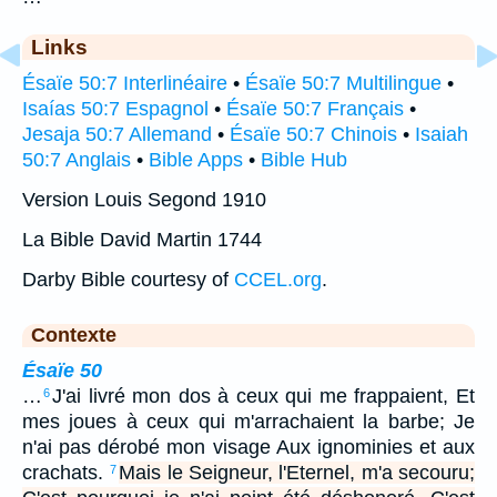
Links
Ésaïe 50:7 Interlinéaire
•
Ésaïe 50:7 Multilingue
•
Isaías 50:7 Espagnol
•
Ésaïe 50:7 Français
•
Jesaja 50:7 Allemand
•
Ésaïe 50:7 Chinois
•
Isaiah
50:7 Anglais
•
Bible Apps
•
Bible Hub
Version Louis Segond 1910
La Bible David Martin 1744
Darby Bible courtesy of
CCEL.org
.
Contexte
Ésaïe 50
…
J'ai livré mon dos à ceux qui me frappaient, Et
6
mes joues à ceux qui m'arrachaient la barbe; Je
n'ai pas dérobé mon visage Aux ignominies et aux
crachats.
Mais le Seigneur, l'Eternel, m'a secouru;
7