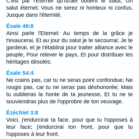
C'est par l'Eternel qu'Israël obtient le salut, Un
salut éternel; Vous ne serez ni honteux ni confus,
Jusque dans l'éternité.
Ésaïe 49:8
Ainsi parle l'Eternel: Au temps de la grâce je
t'exaucerai, Et au jour du salut je te secourrai; Je te
garderai, et je t'établirai pour traiter alliance avec le
peuple, Pour relever le pays, Et pour distribuer les
héritages désolés;
Ésaïe 54:4
Ne crains pas, car tu ne seras point confondue; Ne
rougis pas, car tu ne seras pas déshonorée; Mais
tu oublieras la honte de ta jeunesse, Et tu ne te
souviendras plus de l'opprobre de ton veuvage.
Ézéchiel 3:8
Voici, j'endurcirai ta face, pour que tu l'opposes à
leur face; j'endurcirai ton front, pour que tu
l'opposes à leur front.