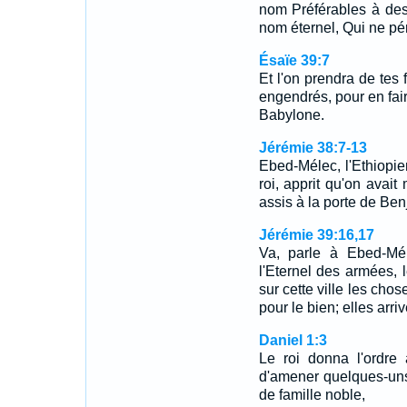
nom Préférables à des f
nom éternel, Qui ne pér
Ésaïe 39:7
Et l'on prendra de tes f
engendrés, pour en fai
Babylone.
Jérémie 38:7-13
Ebed-Mélec, l'Ethiopi
roi, apprit qu'on avait
assis à la porte de Be
Jérémie 39:16,17
Va, parle à Ebed-Méle
l'Eternel des armées, le
sur cette ville les cho
pour le bien; elles arri
Daniel 1:3
Le roi donna l'ordre
d'amener quelques-uns
de famille noble,