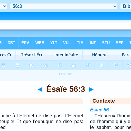
◄
Ésaïe 56:3
►
Contexte
Ésaïe 56
tache à l'Eternel ne dise pas: L'Eternel
…
Heureux l'homme 
2
euple! Et que l'eunuque ne dise pas:
de l'homme qui y 
sec!
le sabbat, pour ne