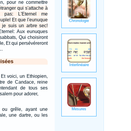
ain, pour ne commettre
étranger qui s'attache à
e pas: L'Eternel me
uple! Et que l'eunuque
, je suis un arbre sec!
'Eternel: Aux eunuques
sabbats, Qui choisiront
le, Et qui persévéreront
,…
isées
. Et voici, un Ethiopien,
tre de Candace, reine
rintendant de tous ses
usalem pour adorer,
ou grêle, ayant une
gale, une dartre, ou les