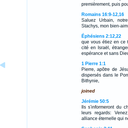
premièrement, puis po
Romains 16:9-12,16
Saluez Urbain, notr
Stachys, mon bien-ai
Éphésiens 2:12,22
que vous étiez en ce t
cité en Israël, étran
espérance et sans Di
1 Pierre 1:1
Pierre, apôtre de Jés
dispersés dans le Pont
Bithynie,
joined
Jérémie 50:5
Ils s'informeront du c
leurs regards: Venez
alliance éternelle qui n