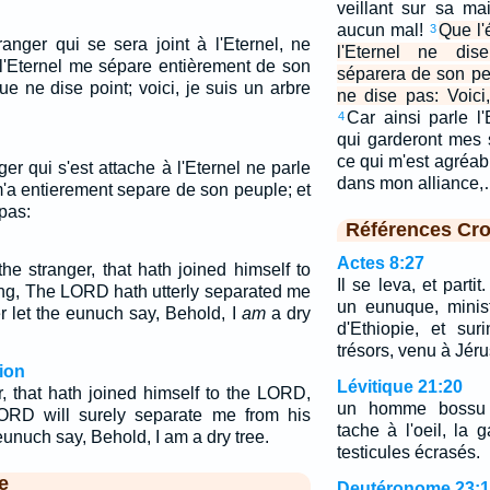
veillant sur sa m
aucun mal!
Que l'
3
ranger qui se sera joint à l'Eternel, ne
l'Eternel ne dis
; l'Eternel me sépare entièrement de son
séparera de son pe
e ne dise point; voici, je suis un arbre
ne dise pas: Voici
Car ainsi parle l
4
qui garderont mes 
ce qui m'est agréab
nger qui s'est attache à l'Eternel ne parle
dans mon alliance
m'a entierement separe de son peuple; et
pas:
Références Cro
Actes 8:27
the stranger, that hath joined himself to
Il se leva, et partit
ng, The LORD hath utterly separated me
un eunuque, minis
er let the eunuch say, Behold, I
am
a dry
d'Ethiopie, et su
trésors, venu à Jér
ion
Lévitique 21:20
r, that hath joined himself to the LORD,
un homme bossu 
ORD will surely separate me from his
tache à l'oeil, la 
 eunuch say, Behold, I am a dry tree.
testicules écrasés.
e
Deutéronome 23:1