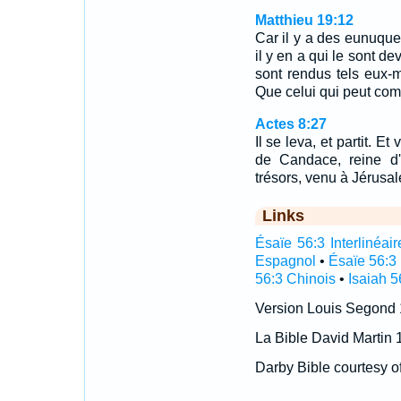
Matthieu 19:12
Car il y a des eunuques
il y en a qui le sont d
sont rendus tels eux
Que celui qui peut co
Actes 8:27
Il se leva, et partit. E
de Candace, reine d'
trésors, venu à Jérusa
Links
Ésaïe 56:3 Interlinéair
Espagnol
•
Ésaïe 56:3
56:3 Chinois
•
Isaiah 5
Version Louis Segond
La Bible David Martin 
Darby Bible courtesy o