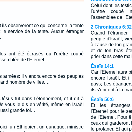
Celui dont les testi
l'urètre coupé n
l'assemblée de l'Ete
et ils observeront ce qui concerne la tente
2 Chroniques 6:32
t le service de la tente. Aucun étranger
Quand l'étranger,
.…
peuple d'Israël, vie
à cause de ton gran
et de ton bras ét
ules ont été écrasés ou l'urètre coupé
prier dans cette ma
assemblée de l'Eternel.…
Ésaïe 14:1
Car l'Eternel aura pi
es armées: Il viendra encore des peuples
encore Israël, Et il
grand nombre de villes.…
pays; Les étrangers
ils s'uniront à la m
Jésus fut dans l'étonnement, et il dit à
Ésaïe 56:6
Je vous le dis en vérité, même en Israël
Et les étrangers
aussi grande foi.…
l'Eternel pour le s
de l'Eternel, Pour ê
ceux qui garderont 
t voici, un Ethiopien, un eunuque, ministre
le profaner, Et qui