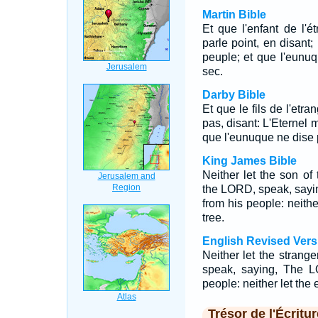
Martin Bible
Et que l'enfant de l'ét
parle point, en disant
peuple; et que l'eunuqu
sec.
Darby Bible
Et que le fils de l'etra
pas, disant: L'Eternel 
que l'eunuque ne dise 
King James Bible
Neither let the son of 
the LORD, speak, sayi
from his people: neith
tree.
English Revised Vers
Neither let the strange
speak, saying, The L
people: neither let the
Trésor de l'Écritur