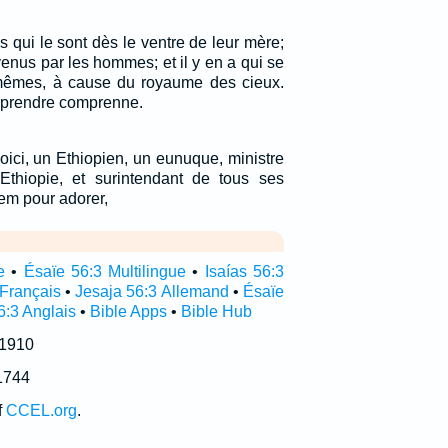
 qui le sont dès le ventre de leur mère;
evenus par les hommes; et il y en a qui se
-mêmes, à cause du royaume des cieux.
mprendre comprenne.
t voici, un Ethiopien, un eunuque, ministre
Ethiopie, et surintendant de tous ses
lem pour adorer,
e
•
Ésaïe 56:3 Multilingue
•
Isaías 56:3
 Français
•
Jesaja 56:3 Allemand
•
Ésaïe
6:3 Anglais
•
Bible Apps
•
Bible Hub
 1910
1744
f
CCEL.org
.