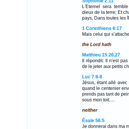
Sophonie 2:11
L'Eternel sera terribl
dieux de la terre; Et c
pays, Dans toutes les î
1 Corinthiens 6:17
Mais celui qui s'attach
the Lord hath
Matthieu 15:26,27
Il répondit: Il n'est p
de le jeter aux petits 
Luc 7:6-8
Jésus, étant allé avec 
quand le centenier env
prends pas tant de pein
sous mon toit.…
neither
Ésaïe 56:5
Je donnerai dans ma m