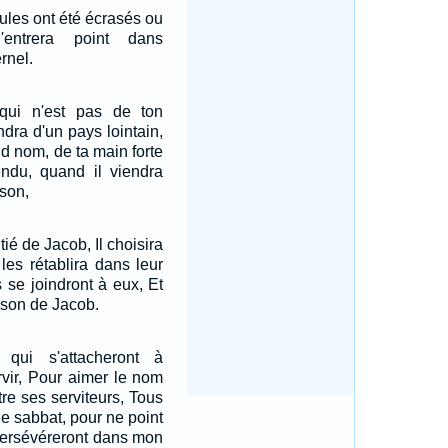
cules ont été écrasés ou
'entrera point dans
rnel.
 qui n'est pas de ton
ndra d'un pays lointain,
d nom, de ta main forte
endu, quand il viendra
ison,
tié de Jacob, Il choisira
 les rétablira dans leur
 se joindront à eux, Et
aison de Jacob.
 qui s'attacheront à
ervir, Pour aimer le nom
tre ses serviteurs, Tous
le sabbat, pour ne point
 persévéreront dans mon