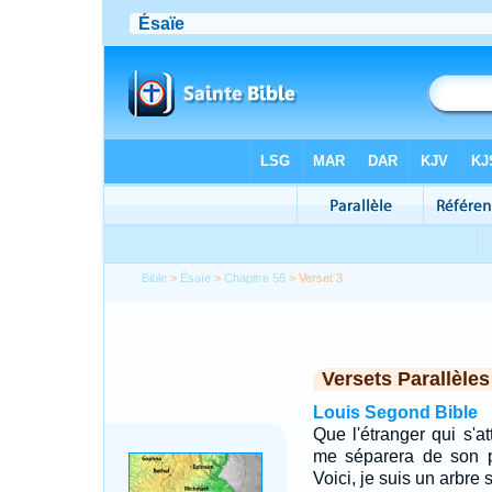
Bible
>
Ésaïe
>
Chapitre 56
> Verset 3
Versets Parallèles
Louis Segond Bible
Que l'étranger qui s'at
me séparera de son p
Voici, je suis un arbre 