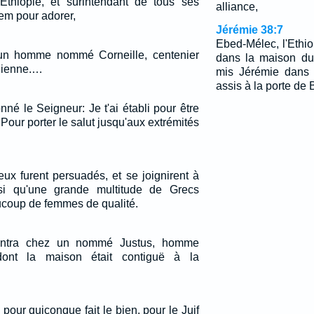
Ethiopie, et surintendant de tous ses
alliance,
lem pour adorer,
Jérémie 38:7
Ebed-Mélec, l'Ethio
 un homme nommé Corneille, centenier
dans la maison du 
alienne.…
mis Jérémie dans l
assis à la porte de
nné le Seigneur: Je t'ai établi pour être
 Pour porter le salut jusqu'aux extrémités
ux furent persuadés, et se joignirent à
si qu'une grande multitude de Grecs
ucoup de femmes de qualité.
l entra chez un nommé Justus, homme
dont la maison était contiguë à la
 pour quiconque fait le bien, pour le Juif