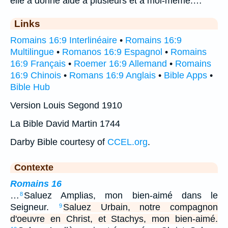
elle a donné aide à plusieurs et à moi-même.…
Links
Romains 16:9 Interlinéaire
•
Romains 16:9
Multilingue
•
Romanos 16:9 Espagnol
•
Romains
16:9 Français
•
Roemer 16:9 Allemand
•
Romains
16:9 Chinois
•
Romans 16:9 Anglais
•
Bible Apps
•
Bible Hub
Version Louis Segond 1910
La Bible David Martin 1744
Darby Bible courtesy of
CCEL.org
.
Contexte
Romains 16
…
Saluez Amplias, mon bien-aimé dans le
8
Seigneur.
Saluez Urbain, notre compagnon
9
d'oeuvre en Christ, et Stachys, mon bien-aimé.