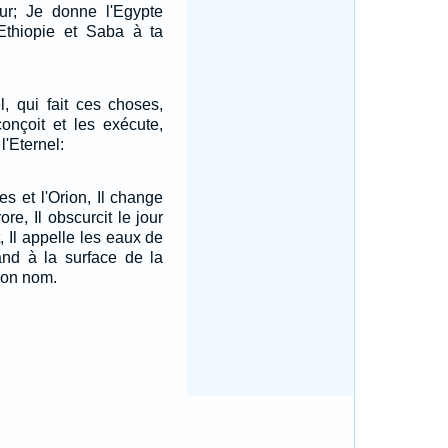
eur; Je donne l'Egypte
'Ethiopie et Saba à ta
el, qui fait ces choses,
conçoit et les exécute,
l'Eternel:
es et l'Orion, Il change
re, Il obscurcit le jour
t, Il appelle les eaux de
and à la surface de la
 son nom.