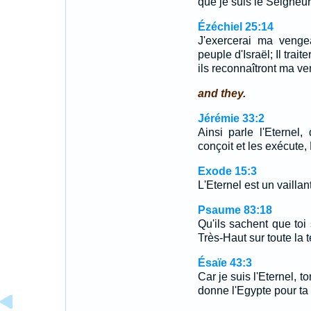
que je suis le Seigneur
Ézéchiel 25:14
J'exercerai ma veng
peuple d'Israël; Il trai
ils reconnaîtront ma ve
and they.
Jérémie 33:2
Ainsi parle l'Eternel,
conçoit et les exécute, 
Exode 15:3
L'Eternel est un vaillan
Psaume 83:18
Qu'ils sachent que toi 
Très-Haut sur toute la t
Ésaïe 43:3
Car je suis l'Eternel, t
donne l'Egypte pour ta 