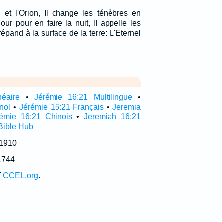
s et l'Orion, Il change les ténèbres en
jour pour en faire la nuit, Il appelle les
répand à la surface de la terre: L'Eternel
néaire
•
Jérémie 16:21 Multilingue
•
nol
•
Jérémie 16:21 Français
•
Jeremia
rémie 16:21 Chinois
•
Jeremiah 16:21
Bible Hub
 1910
1744
f
CCEL.org
.