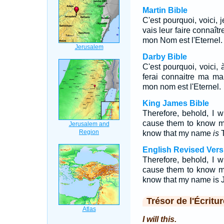
Martin Bible
C'est pourquoi, voici, j
vais leur faire connaît
mon Nom est l'Eternel.
Darby Bible
C'est pourquoi, voici, à
ferai connaitre ma ma
mon nom est l'Eternel.
King James Bible
Therefore, behold, I w
cause them to know m
know that my name
is
T
English Revised Vers
Therefore, behold, I w
cause them to know m
know that my name is 
Trésor de l'Écritur
I will this.