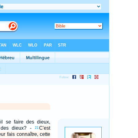
l se faire des dieux,
 des dieux? -
C'est
21
eur fais connaître, cette