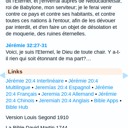
dit l'Eternel, et j'enverrai auprès de Nebucadnetsar,
roi de Babylone, mon serviteur; je le ferai venir
contre ce pays et contre ses habitants, et contre
toutes ces nations à l'entour, afin de les dévouer
par interdit, et d'en faire un objet de désolation et
de moquerie, des ruines éternelles.
Jérémie 32:27-31
Voici, je suis l'Eternel, le Dieu de toute chair. Y a-t-
il rien qui soit étonnant de ma part?…
Links
Jérémie 20:4 Interlinéaire
•
Jérémie 20:4
Multilingue
•
Jeremías 20:4 Espagnol
•
Jérémie
20:4 Français
•
Jeremia 20:4 Allemand
•
Jérémie
20:4 Chinois
•
Jeremiah 20:4 Anglais
•
Bible Apps
•
Bible Hub
Version Louis Segond 1910
La Bible David Martin 1744