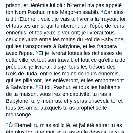
prison, et Jérémie lui dit : l'Eternel n'a pas appelé
ton Nom Pashur, mais Magor-missabib.
Car ainsi
4
a dit l'Eternel : voici, je vais te livrer à la frayeur, toi,
et tous tes amis, qui tomberont par l'épée de leurs
ennemis, et tes yeux le verront; je livrerai tous
ceux de Juda entre les mains du Roi de Babylone,
qui les transportera à Babylone, et les frappera
avec l'épée.
Et je livrerai toutes les richesses de
5
cette ville, et tout son travail, et tout ce qu'elle a de
précieux, je livrerai, dis-je, tous les trésors des
Rois de Juda, entre les mains de leurs ennemis,
qui les pilleront, les enlèveront, et les emporteront
à Babylone.
Et toi, Pashur, et tous les habitants
6
de ta maison, vous irez en captivité, tu iras à
Babylone, tu y mourras, et y seras enseveli, toi et
tous tes amis, auxquels tu as prophétisé le
mensonge.
Ô Eternel! tu m'as sollicité, et j'ai été attiré; tu as
7
été plus fort que moi, et tu as eu le dessus; je suis