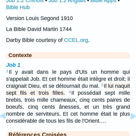
Job 1:2 Chinois
•
Job 1:2 Anglais
•
Bible Apps
•
Bible Hub
Version Louis Segond 1910
La Bible David Martin 1744
Darby Bible courtesy of
CCEL.org
.
Contexte
Job 1
Il y avait dans le pays d'Uts un homme qui
1
s'appelait Job. Et cet homme était intègre et droit; il
craignait Dieu, et se détournait du mal.
Il lui naquit
2
sept fils et trois filles.
Il possédait sept mille
3
brebis, trois mille chameaux, cinq cents paires de
boeufs, cinq cents ânesses, et un très grand
nombre de serviteurs. Et cet homme était le plus
considérable de tous les fils de l'Orient.…
Références Croisées