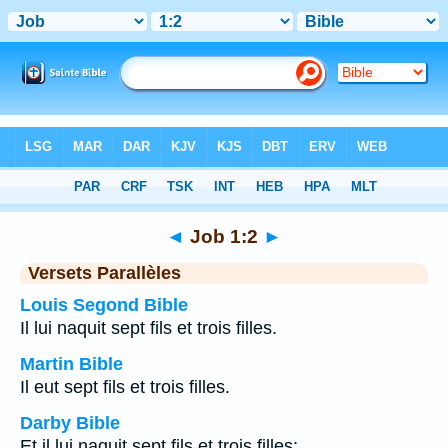
Bible
>
Job
>
Chapitre 1
> Verset 2
◄
Job 1:2
►
Versets Parallèles
Louis Segond Bible
Il lui naquit sept fils et trois filles.
Martin Bible
Il eut sept fils et trois filles.
Darby Bible
Et il lui naquit sept fils et trois filles;