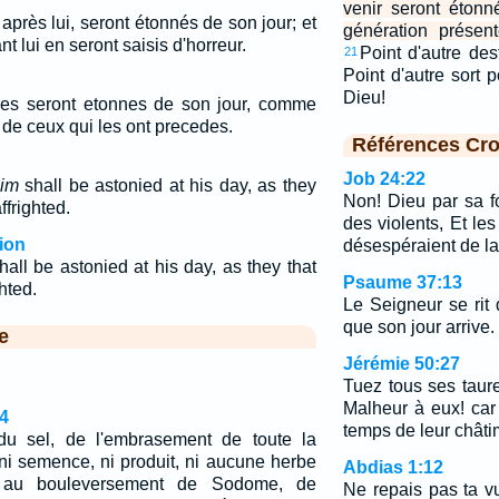
venir seront étonn
près lui, seront étonnés de son jour; et
génération présent
t lui en seront saisis d'horreur.
Point d'autre de
21
Point d'autre sort 
Dieu!
res seront etonnes de son jour, comme
 de ceux qui les ont precedes.
Références Cro
Job 24:22
im
shall be astonied at his day, as they
Non! Dieu par sa f
ffrighted.
des violents, Et le
ion
désespéraient de la
all be astonied at his day, as they that
Psaume 37:13
hted.
Le Seigneur se rit 
que son jour arrive.
e
Jérémie 50:27
Tuez tous ses taur
Malheur à eux! car 
4
temps de leur châti
du sel, de l'embrasement de toute la
 ni semence, ni produit, ni aucune herbe
Abdias 1:12
 au bouleversement de Sodome, de
Ne repais pas ta vu