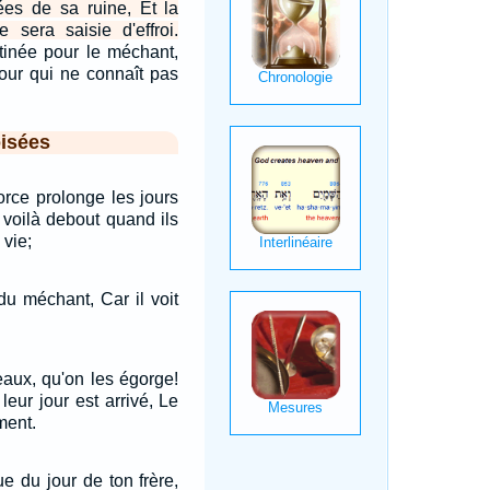
ées de sa ruine, Et la
e sera saisie d'effroi.
stinée pour le méchant,
pour qui ne connaît pas
isées
orce prolonge les jours
s voilà debout quand ils
 vie;
du méchant, Car il voit
eaux, qu'on les égorge!
leur jour est arrivé, Le
ment.
e du jour de ton frère,