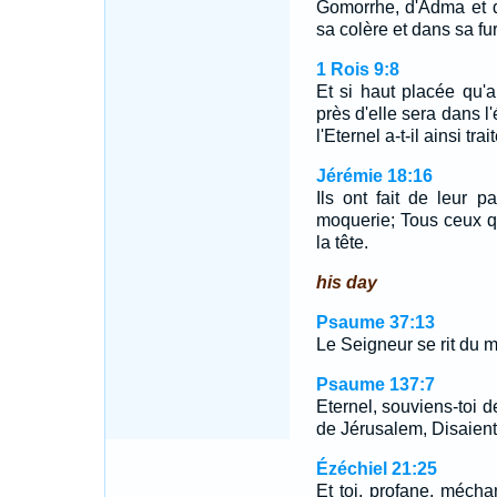
Gomorrhe, d'Adma et d
sa colère et dans sa fu
1 Rois 9:8
Et si haut placée qu'
près d'elle sera dans l
l'Eternel a-t-il ainsi tr
Jérémie 18:16
Ils ont fait de leur p
moquerie; Tous ceux qu
la tête.
his day
Psaume 37:13
Le Seigneur se rit du mé
Psaume 137:7
Eternel, souviens-toi 
de Jérusalem, Disaient
Ézéchiel 21:25
Et toi, profane, méchan