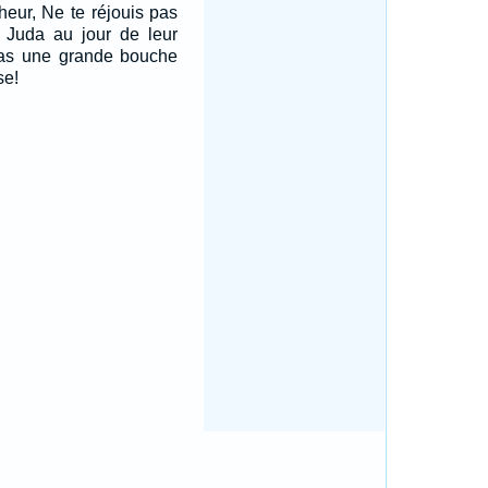
heur, Ne te réjouis pas
e Juda au jour de leur
 pas une grande bouche
se!