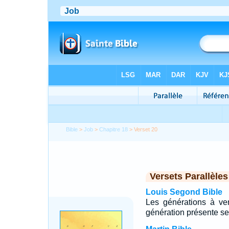
Bible
>
Job
>
Chapitre 18
> Verset 20
Versets Parallèles
Louis Segond Bible
Les générations à ven
génération présente sera