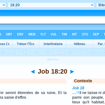
◄
Job 18:20
►
Contexte
Job 18
ir seront étonnées de sa ruine, Et la
…
Il ne laisse ni 
19
 saisie d'effroi.
parmi son peuple,
lieux qu'il habitai