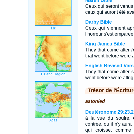
Martin Bible
Ceux qui seront venus a
ceux qui auront été avan
Darby Bible
Ceux qui viennent ap
l'horreur s'est emparee
King James Bible
They that come after
h
that went before were a
English Revised Vers
They that come after sh
went before were affrig
Trésor de l'Écritur
astonied
Deutéronome 29:23,2
à la vue du soufre, 
contrée, où il n'y aura
qui croisse, comme