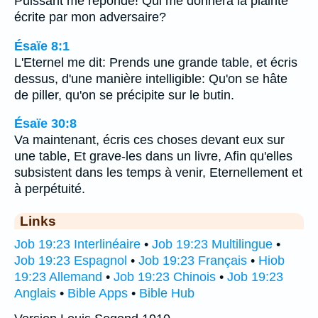
Puissant me réponde! Qui me donnera la plainte
écrite par mon adversaire?
Ésaïe 8:1
L'Eternel me dit: Prends une grande table, et écris
dessus, d'une manière intelligible: Qu'on se hâte
de piller, qu'on se précipite sur le butin.
Ésaïe 30:8
Va maintenant, écris ces choses devant eux sur
une table, Et grave-les dans un livre, Afin qu'elles
subsistent dans les temps à venir, Eternellement et
à perpétuité.
Links
Job 19:23 Interlinéaire
•
Job 19:23 Multilingue
•
Job 19:23 Espagnol
•
Job 19:23 Français
•
Hiob
19:23 Allemand
•
Job 19:23 Chinois
•
Job 19:23
Anglais
•
Bible Apps
•
Bible Hub