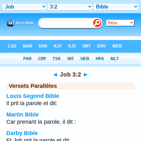
Bible
>
Job
>
Chapitre 3
> Verset 2
◄
Job 3:2
►
Versets Parallèles
Louis Segond Bible
Il prit la parole et dit:
Martin Bible
Car prenant la parole, il dit :
Darby Bible
Et Job prit la parole et dit: