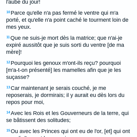
l'aube du jour!
Parce qu'elle n'a pas fermé le ventre qui m'a
10
porté, et qu'elle n'a point caché le tourment loin de
mes yeux.
Que ne suis-je mort dès la matrice; que n'ai-je
11
expiré aussitôt que je suis sorti du ventre [de ma
mère]!
Pourquoi les genoux m'ont-ils reçu? pourquoi
12
[m'a-t-on présenté] les mamelles afin que je les
suçasse?
Car maintenant je serais couché, je me
13
reposerais, je dormirais; il y aurait eu dès lors du
repos pour moi,
Avec les Rois et les Gouverneurs de la terre, qui
14
se bâtissent des solitudes;
Ou avec les Princes qui ont eu de l'or, [et] qui ont
15