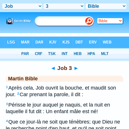
Bible
>
MAR
> Job 3
◄
Job 3
►
Martin Bible
Après cela, Job ouvrit la bouche, et maudit son
1
jour.
Car prenant la parole, il dit :
2
Périsse le jour auquel je naquis, et la nuit en
3
laquelle il fut dit : Un enfant mâle est né!
Que ce jour-là ne soit que ténèbres; que Dieu ne
4
le recherche point d'en haut, et qu'il ne soit point