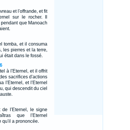
eau et l'offrande, et fit
ernel sur le rocher. Il
e, pendant que Manoach
ient.
nel tomba, et il consuma
, les pierres et la terre,
ui était dans le fossé.
6
l à l'Eternel, et il offrit
des sacrifices d'actions
a l'Eternel, et l'Eternel
eu, qui descendit du ciel
causte.
t de l'Eternel, le signe
îtras que l'Eternel
e qu'il a prononcée.