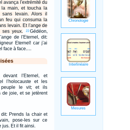
el avança l'extrémité du
à la main, et toucha la
 sans levain. Alors il
 un feu qui consuma la
ans levain. Et l'ange de
à ses yeux.
Gédéon,
22
'ange de l'Eternel, dit:
gneur Eternel! car j'ai
el face à face.…
isées
devant l'Eternel, et
el l'holocauste et les
 peuple le vit; et ils
 de joie, et se jetèrent
dit: Prends la chair et
vain, pose-les sur ce
jus. Et il fit ainsi.