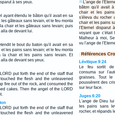
isparut à ses yeux.
L'ange de l'Etern
21
bâton qu'il avait 
chair et les pains
el ayant étendu le bâton qu'il avait en sa
s'éleva du rocher
t les gâteaux sans levain, et le feu monta
chair et les pains s
a chair et les gâteaux sans levain; puis
l'Eternel disparut 
 alla de devant lui.
voyant que c'était l
Malheur à moi, Sei
vu l'ange de l'Etern
etendit le bout du baton qu'il avait en sa
 et les pains sans levain; et le feu monta
Références Cro
la chair et les pains sans levain. Et
n alla de devant ses yeux.
Lévitique 9:24
Le feu sortit de 
consuma sur l'aut
LORD put forth the end of the staff that
graisses. Tout le
touched the flesh and the unleavened
poussèrent des cris
p fire out of the rock, and consumed the
sur leur face.
ned cakes. Then the angel of the LORD
t.
Juges 6:20
L'ange de Dieu lui 
ion
les pains sans le
LORD put forth the end of the staff that
rocher, et répands le 
 touched the flesh and the unleavened