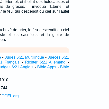
à l'Eternel, et il offrit des holocaustes et
ons de grâces. Il invoqua l'Eternel, et
ar le feu, qui descendit du ciel sur l'autel
hevé de prier, le feu descendit du ciel
te et les sacrifices, et la gloire de
son.
e
•
Juges 6:21 Multilingue
•
Jueces 6:21
1 Français
•
Richter 6:21 Allemand
•
udges 6:21 Anglais
•
Bible Apps
•
Bible
 1910
1744
f
CCEL.org
.