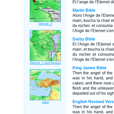
Et l'ange de l'Eternel d
Martin Bible
Alors l'Ange de l'Etern
main, toucha la chair e
du rocher, et consuma l
l'Ange de l'Eternel s'en
Darby Bible
Et l'Ange de l'Eternel 
main, et toucha la chair
du rocher et consuma 
l'Ange de l'Eternel s'e
King James Bible
Then the angel of the 
was
in his hand, and 
cakes; and there rose u
flesh and the unleave
departed out of his sigh
English Revised Vers
Then the angel of the 
was in his hand, and