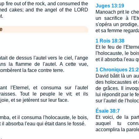
p fire out of the rock, and consumed the
Juges 13:19
ened cakes; and the angel of the LORD
Manoach prit le chevr
t.
un sacrifice à l'Et
s'opéra un prodig
e
et sa femme regarda
1 Rois 18:38
Et le feu de l'Eter
l'holocauste, le bois
t de dessus l'autel vers le ciel, l'ange
et il absorba l'eau q
ns la flamme de l'autel. A cette vue,
1 Chroniques 21:2
mbèrent la face contre terre.
David bâtit là un aute
des holocaustes et 
ant l'Eternel, et consuma sur l'autel
de grâces. Il invoqu
raisses. Tout le peuple le vit; et ils
lui répondit par le f
oie, et se jetèrent sur leur face.
sur l'autel de l'holo
Ésaïe 38:7
Et voici, de la par
omba, et il consuma l'holocauste, le bois,
auquel tu conna
et il absorba l'eau qui était dans le fossé.
accomplira la parol