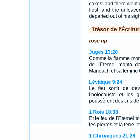
cakes; and there went u
flesh and the unleav
departed out of his sigh
Trésor de l'Écritur
rose up
Juges 13:20
Comme la flamme montai
de l'Eternel monta da
Manoach et sa femme to
Lévitique 9:24
Le feu sortit de dev
l'holocauste et les g
poussèrent des cris de j
1 Rois 18:38
Et le feu de l'Eternel t
les pierres et la terre, 
1 Chroniques 21:26