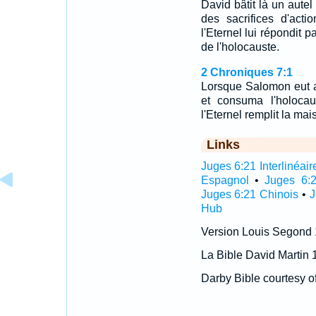
David bâtit là un autel 
des sacrifices d'acti
l'Eternel lui répondit p
de l'holocauste.
2 Chroniques 7:1
Lorsque Salomon eut ac
et consuma l'holocaus
l'Eternel remplit la mai
Links
Juges 6:21 Interlinéair
Espagnol
•
Juges 6:2
Juges 6:21 Chinois
•
J
Hub
Version Louis Segond
La Bible David Martin 
Darby Bible courtesy o