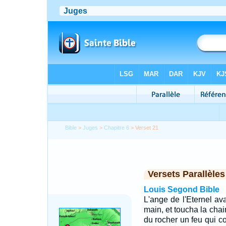
Bible
>
Juges
>
Chapitre 6
> Verset 21
Versets Parallèles
Louis Segond Bible
L'ange de l'Eternel ava
main, et toucha la chair
du rocher un feu qui co