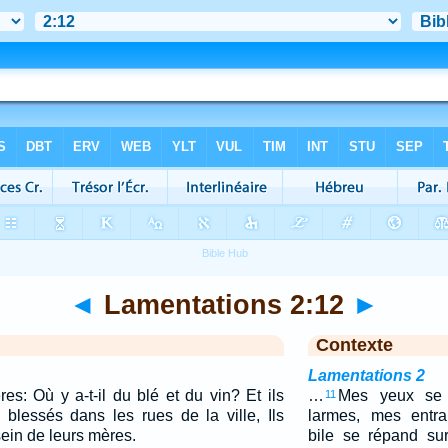
◄
Lamentations 2:12
►
Contexte
Lamentations 2
res: Où y a-t-il du blé et du vin? Et ils
…
Mes yeux se 
11
lessés dans les rues de la ville, Ils
larmes, mes entra
sein de leurs mères.
bile se répand su