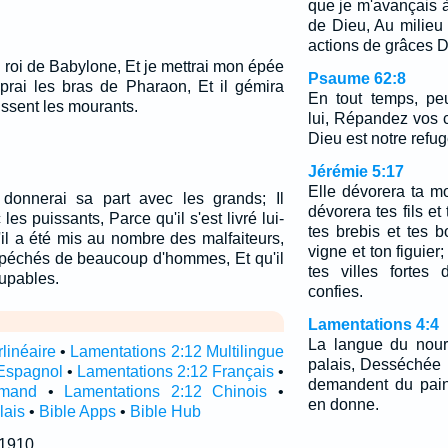
que je m'avançais à
de Dieu, Au milieu 
actions de grâces D
du roi de Babylone, Et je mettrai mon épée
Psaume 62:8
rai les bras de Pharaon, Et il gémira
En tout temps, pe
ssent les mourants.
lui, Répandez vos 
Dieu est notre refu
Jérémie 5:17
Elle dévorera ta mo
 donnerai sa part avec les grands; Il
dévorera tes fils et 
les puissants, Parce qu'il s'est livré lui-
tes brebis et tes b
il a été mis au nombre des malfaiteurs,
vigne et ton figuier;
s péchés de beaucoup d'hommes, Et qu'il
tes villes fortes
oupables.
confies.
Lamentations 4:4
La langue du nour
linéaire
•
Lamentations 2:12 Multilingue
palais, Desséchée p
Espagnol
•
Lamentations 2:12 Français
•
demandent du pain
emand
•
Lamentations 2:12 Chinois
•
en donne.
lais
•
Bible Apps
•
Bible Hub
 1910