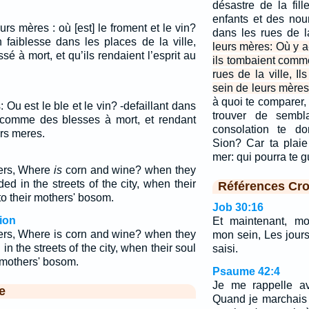
désastre de la fi
enfants et des nou
eurs mères : où [est] le froment et le vin?
dans les rues de l
n faiblesse dans les places de la ville,
leurs mères: Où y a-
à mort, et qu’ils rendaient l’esprit au
ils tombaient comm
rues de la ville, Il
sein de leurs mères
à quoi te comparer,
: Ou est le ble et le vin? -defaillant dans
trouver de sembla
e comme des blesses à mort, et rendant
consolation te do
urs meres.
Sion? Car ta plai
mer: qui pourra te 
hers, Where
is
corn and wine? when they
 in the streets of the city, when their
Références Cro
to their mothers' bosom.
Job 30:16
ion
Et maintenant, m
hers, Where is corn and wine? when they
mon sein, Les jours
 the streets of the city, when their soul
saisi.
r mothers' bosom.
Psaume 42:4
Je me rappelle av
e
Quand je marchais 