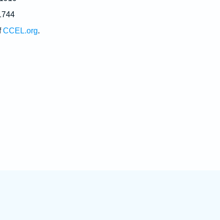
1744
f
CCEL.org
.