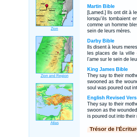
Martin Bible
[Lamed.] Ils ont dit à l
lorsqu’ils tombaient e
comme un homme blessé 
sein de leurs mères.
Darby Bible
Ils disent à leurs meres
les places de la vill
l'ame sur le sein de le
King James Bible
They say to their mot
swooned as the wounded
soul was poured out in
English Revised Vers
They say to their mot
swoon as the wounded in
is poured out into thei
Trésor de l'Écritur