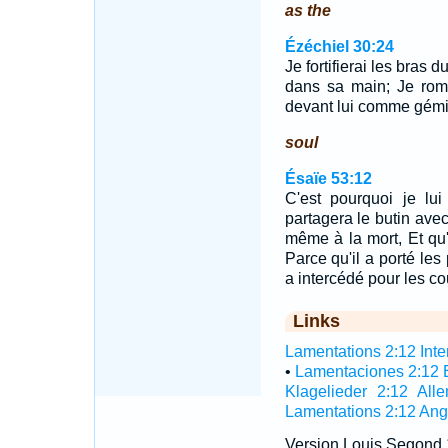
as the
Ézéchiel 30:24
Je fortifierai les bras 
dans sa main; Je romp
devant lui comme gémi
soul
Ésaïe 53:12
C'est pourquoi je lui
partagera le butin avec 
même à la mort, Et qu'
Parce qu'il a porté le
a intercédé pour les c
Links
Lamentations 2:12 Inter
•
Lamentaciones 2:12 
Klagelieder 2:12 All
Lamentations 2:12 Ang
Version Louis Segond