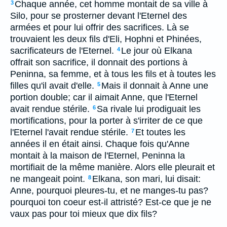
Chaque année, cet homme montait de sa ville à
3
Silo, pour se prosterner devant l'Eternel des
armées et pour lui offrir des sacrifices. Là se
trouvaient les deux fils d'Eli, Hophni et Phinées,
sacrificateurs de l'Eternel.
Le jour où Elkana
4
offrait son sacrifice, il donnait des portions à
Peninna, sa femme, et à tous les fils et à toutes les
filles qu'il avait d'elle.
Mais il donnait à Anne une
5
portion double; car il aimait Anne, que l'Eternel
avait rendue stérile.
Sa rivale lui prodiguait les
6
mortifications, pour la porter à s'irriter de ce que
l'Eternel l'avait rendue stérile.
Et toutes les
7
années il en était ainsi. Chaque fois qu'Anne
montait à la maison de l'Eternel, Peninna la
mortifiait de la même manière. Alors elle pleurait et
ne mangeait point.
Elkana, son mari, lui disait:
8
Anne, pourquoi pleures-tu, et ne manges-tu pas?
pourquoi ton coeur est-il attristé? Est-ce que je ne
vaux pas pour toi mieux que dix fils?