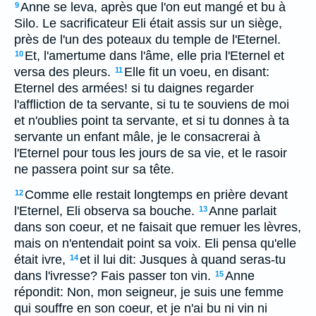
Anne se leva, après que l'on eut mangé et bu à
9
Silo. Le sacrificateur Eli était assis sur un siège,
près de l'un des poteaux du temple de l'Eternel.
Et, l'amertume dans l'âme, elle pria l'Eternel et
10
versa des pleurs.
Elle fit un voeu, en disant:
11
Eternel des armées! si tu daignes regarder
l'affliction de ta servante, si tu te souviens de moi
et n'oublies point ta servante, et si tu donnes à ta
servante un enfant mâle, je le consacrerai à
l'Eternel pour tous les jours de sa vie, et le rasoir
ne passera point sur sa tête.
Comme elle restait longtemps en prière devant
12
l'Eternel, Eli observa sa bouche.
Anne parlait
13
dans son coeur, et ne faisait que remuer les lèvres,
mais on n'entendait point sa voix. Eli pensa qu'elle
était ivre,
et il lui dit: Jusques à quand seras-tu
14
dans l'ivresse? Fais passer ton vin.
Anne
15
répondit: Non, mon seigneur, je suis une femme
qui souffre en son coeur, et je n'ai bu ni vin ni