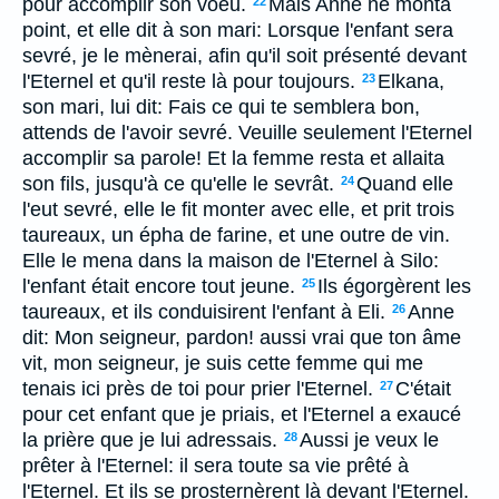
pour accomplir son voeu.
Mais Anne ne monta
22
point, et elle dit à son mari: Lorsque l'enfant sera
sevré, je le mènerai, afin qu'il soit présenté devant
l'Eternel et qu'il reste là pour toujours.
Elkana,
23
son mari, lui dit: Fais ce qui te semblera bon,
attends de l'avoir sevré. Veuille seulement l'Eternel
accomplir sa parole! Et la femme resta et allaita
son fils, jusqu'à ce qu'elle le sevrât.
Quand elle
24
l'eut sevré, elle le fit monter avec elle, et prit trois
taureaux, un épha de farine, et une outre de vin.
Elle le mena dans la maison de l'Eternel à Silo:
l'enfant était encore tout jeune.
Ils égorgèrent les
25
taureaux, et ils conduisirent l'enfant à Eli.
Anne
26
dit: Mon seigneur, pardon! aussi vrai que ton âme
vit, mon seigneur, je suis cette femme qui me
tenais ici près de toi pour prier l'Eternel.
C'était
27
pour cet enfant que je priais, et l'Eternel a exaucé
la prière que je lui adressais.
Aussi je veux le
28
prêter à l'Eternel: il sera toute sa vie prêté à
l'Eternel. Et ils se prosternèrent là devant l'Eternel.