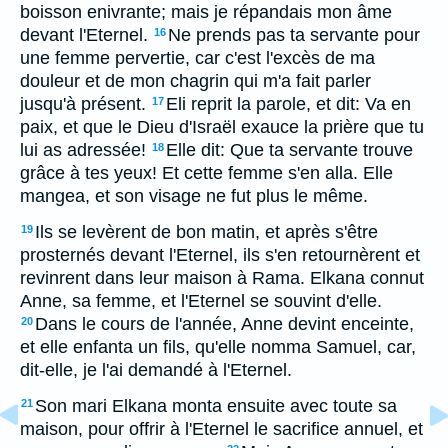
boisson enivrante; mais je répandais mon âme
devant l'Eternel.
Ne prends pas ta servante pour
16
une femme pervertie, car c'est l'excès de ma
douleur et de mon chagrin qui m'a fait parler
jusqu'à présent.
Eli reprit la parole, et dit: Va en
17
paix, et que le Dieu d'Israël exauce la prière que tu
lui as adressée!
Elle dit: Que ta servante trouve
18
grâce à tes yeux! Et cette femme s'en alla. Elle
mangea, et son visage ne fut plus le même.
Ils se levèrent de bon matin, et après s'être
19
prosternés devant l'Eternel, ils s'en retournèrent et
revinrent dans leur maison à Rama. Elkana connut
Anne, sa femme, et l'Eternel se souvint d'elle.
Dans le cours de l'année, Anne devint enceinte,
20
et elle enfanta un fils, qu'elle nomma Samuel, car,
dit-elle, je l'ai demandé à l'Eternel.
Son mari Elkana monta ensuite avec toute sa
21
maison, pour offrir à l'Eternel le sacrifice annuel, et