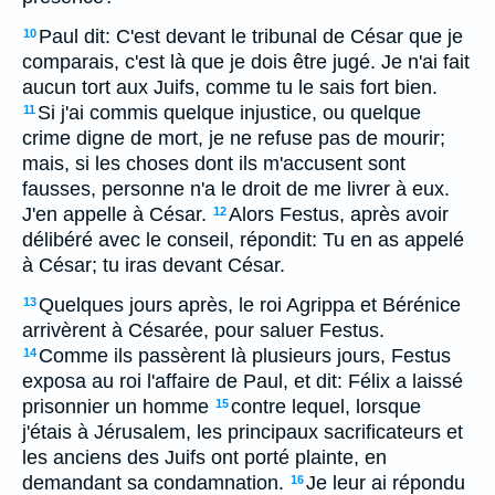
Paul dit: C'est devant le tribunal de César que je
10
comparais, c'est là que je dois être jugé. Je n'ai fait
aucun tort aux Juifs, comme tu le sais fort bien.
Si j'ai commis quelque injustice, ou quelque
11
crime digne de mort, je ne refuse pas de mourir;
mais, si les choses dont ils m'accusent sont
fausses, personne n'a le droit de me livrer à eux.
J'en appelle à César.
Alors Festus, après avoir
12
délibéré avec le conseil, répondit: Tu en as appelé
à César; tu iras devant César.
Quelques jours après, le roi Agrippa et Bérénice
13
arrivèrent à Césarée, pour saluer Festus.
Comme ils passèrent là plusieurs jours, Festus
14
exposa au roi l'affaire de Paul, et dit: Félix a laissé
prisonnier un homme
contre lequel, lorsque
15
j'étais à Jérusalem, les principaux sacrificateurs et
les anciens des Juifs ont porté plainte, en
demandant sa condamnation.
Je leur ai répondu
16