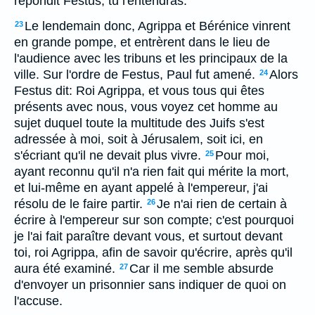
répondit Festus, tu l'entendras.
Le lendemain donc, Agrippa et Bérénice vinrent
23
en grande pompe, et entrèrent dans le lieu de
l'audience avec les tribuns et les principaux de la
ville. Sur l'ordre de Festus, Paul fut amené.
Alors
24
Festus dit: Roi Agrippa, et vous tous qui êtes
présents avec nous, vous voyez cet homme au
sujet duquel toute la multitude des Juifs s'est
adressée à moi, soit à Jérusalem, soit ici, en
s'écriant qu'il ne devait plus vivre.
Pour moi,
25
ayant reconnu qu'il n'a rien fait qui mérite la mort,
et lui-même en ayant appelé à l'empereur, j'ai
résolu de le faire partir.
Je n'ai rien de certain à
26
écrire à l'empereur sur son compte; c'est pourquoi
je l'ai fait paraître devant vous, et surtout devant
toi, roi Agrippa, afin de savoir qu'écrire, après qu'il
aura été examiné.
Car il me semble absurde
27
d'envoyer un prisonnier sans indiquer de quoi on
l'accuse.