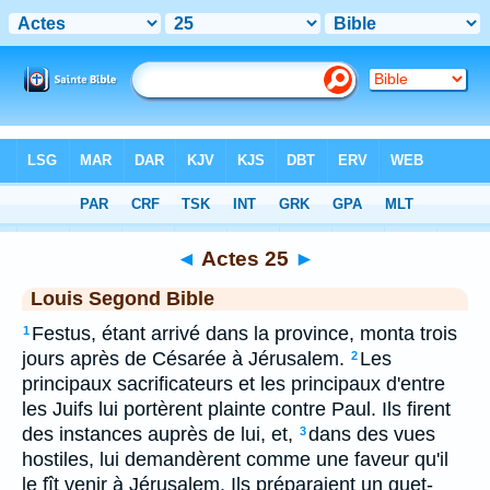
Bible
>
LSG
> Actes 25
◄
Actes 25
►
Louis Segond Bible
Festus, étant arrivé dans la province, monta trois
1
jours après de Césarée à Jérusalem.
Les
2
principaux sacrificateurs et les principaux d'entre
les Juifs lui portèrent plainte contre Paul. Ils firent
des instances auprès de lui, et,
dans des vues
3
hostiles, lui demandèrent comme une faveur qu'il
le fît venir à Jérusalem. Ils préparaient un guet-