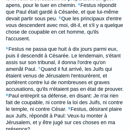
apens, pour le tuer en chemin.
Festus répondit
4
que Paul était gardé à Césarée, et que lui-même
devait partir sous peu.
Que les principaux d'entre
5
vous descendent avec moi, dit-il, et s'il y a quelque
chose de coupable en cet homme, qu'ils
l'accusent.
Festus ne passa que huit à dix jours parmi eux,
6
puis il descendit à Césarée. Le lendemain, s'étant
assis sur son tribunal, il donna l'ordre qu'on
amenât Paul.
Quand il fut arrivé, les Juifs qui
7
étaient venus de Jérusalem l'entourèrent, et
portèrent contre lui de nombreuses et graves
accusations, qu'ils n'étaient pas en état de prouver.
Paul entreprit sa défense, en disant: Je n'ai rien
8
fait de coupable, ni contre la loi des Juifs, ni contre
le temple, ni contre César.
Festus, désirant plaire
9
aux Juifs, répondit à Paul: Veux-tu monter à
Jérusalem, et y être jugé sur ces choses en ma
présence?