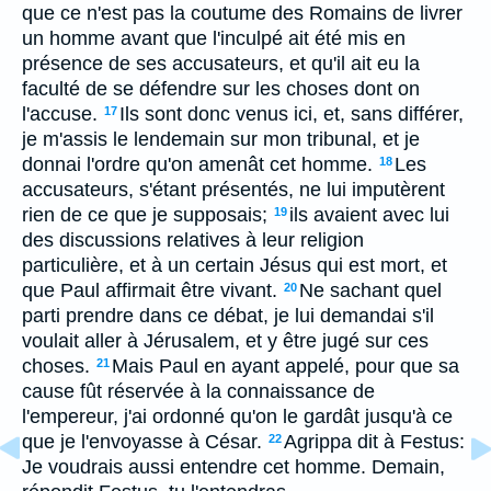
que ce n'est pas la coutume des Romains de livrer
un homme avant que l'inculpé ait été mis en
présence de ses accusateurs, et qu'il ait eu la
faculté de se défendre sur les choses dont on
l'accuse.
Ils sont donc venus ici, et, sans différer,
17
je m'assis le lendemain sur mon tribunal, et je
donnai l'ordre qu'on amenât cet homme.
Les
18
accusateurs, s'étant présentés, ne lui imputèrent
rien de ce que je supposais;
ils avaient avec lui
19
des discussions relatives à leur religion
particulière, et à un certain Jésus qui est mort, et
que Paul affirmait être vivant.
Ne sachant quel
20
parti prendre dans ce débat, je lui demandai s'il
voulait aller à Jérusalem, et y être jugé sur ces
choses.
Mais Paul en ayant appelé, pour que sa
21
cause fût réservée à la connaissance de
l'empereur, j'ai ordonné qu'on le gardât jusqu'à ce
que je l'envoyasse à César.
Agrippa dit à Festus:
22
Je voudrais aussi entendre cet homme. Demain,