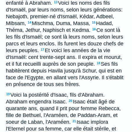
enfanté à Abraham.
Voici les noms des fils
13
d'Ismaël, par leurs noms, selon leurs générations:
Nebajoth, premier-né d'Ismaël, Kédar, Adbeel,
Mibsam,
Mischma, Duma, Massa,
Hadad,
14
15
Théma, Jethur, Naphisch et Kedma.
Ce sont là
16
les fils d'Ismaël; ce sont là leurs noms, selon leurs
parcs et leurs enclos. Ils furent les douze chefs de
leurs peuples.
Et voici les années de la vie
17
d'Ismaël: cent trente-sept ans. Il expira et mourut,
et il fut recueilli auprès de son peuple.
Ses fils
18
habitèrent depuis Havila jusqu'à Schur, qui est en
face de l'Egypte, en allant vers l'Assyrie. Il s'établit
en présence de tous ses frères.
Voici la postérité d'Isaac, fils d'Abraham.
19
Abraham engendra Isaac.
Isaac était âgé de
20
quarante ans, quand il prit pour femme Rebecca,
fille de Bethuel, l'Araméen, de Paddan-Aram, et
soeur de Laban, l'Araméen.
Isaac implora
21
l'Eternel pour sa femme, car elle était stérile, et