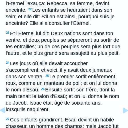
l'Eternel l'exauça: Rebecca, sa femme, devint
enceinte.
Les enfants se heurtaient dans son
22
sein; et elle dit: S'il en est ainsi, pourquoi suis-je
enceinte? Elle alla consulter l'Eternel.
Et l'Eternel lui dit: Deux nations sont dans ton
23
ventre, et deux peuples se sépareront au sortir de
tes entrailles; un de ces peuples sera plus fort que
l'autre, et le plus grand sera assujetti au plus petit.
Les jours où elle devait accoucher
24
s'accomplirent; et voici, il y avait deux jumeaux
dans son ventre.
Le premier sortit entièrement
25
roux, comme un manteau de poil; et on lui donna
le nom d'Esaü.
Ensuite sortit son frère, dont la
26
main tenait le talon d'Esaü; et on lui donna le nom
de Jacob. Isaac était âgé de soixante ans,
lorsqu'ils naquirent.
Ces enfants grandirent. Esaü devint un habile
27
chasseur, un homme des champs; mais Jacob fut