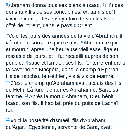
Abraham donna tous ses biens à Isaac.
Il fit des
5
6
dons aux fils de ses concubines; et, tandis qu'il
vivait encore, il les envoya loin de son fils Isaac du
côté de l'orient, dans le pays d'Orient.
Voici les jours des années de la vie d'Abraham: il
7
vécut cent soixante quinze ans.
Abraham expira
8
et mourut, après une heureuse vieillesse, âgé et
rassasié de jours, et il fut recueilli auprès de son
peuple.
Isaac et Ismaël, ses fils, l'enterrèrent dans
9
la caverne de Macpéla, dans le champ d'Ephron,
fils de Tsochar, le Héthien, vis-à-vis de Mamré.
C'est le champ qu'Abraham avait acquis des fils
10
de Heth. Là furent enterrés Abraham et Sara, sa
femme.
Après la mort d'Abraham, Dieu bénit
11
Isaac, son fils. Il habitait près du puits de Lachaï-
roï.
Voici la postérité d'Ismaël, fils d'Abraham,
12
qu'Agar, l'Egyptienne, servante de Sara, avait