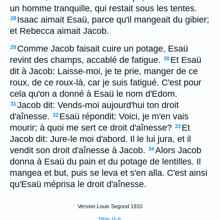
un homme tranquille, qui restait sous les tentes.
Isaac aimait Esaü, parce qu'il mangeait du gibier;
28
et Rebecca aimait Jacob.
Comme Jacob faisait cuire un potage, Esaü
29
revint des champs, accablé de fatigue.
Et Esaü
30
dit à Jacob: Laisse-moi, je te prie, manger de ce
roux, de ce roux-là, car je suis fatigué. C'est pour
cela qu'on a donné à Esaü le nom d'Edom.
Jacob dit: Vends-moi aujourd'hui ton droit
31
d'aînesse.
Esaü répondit: Voici, je m'en vais
32
mourir; à quoi me sert ce droit d'aînesse?
Et
33
Jacob dit: Jure-le moi d'abord. Il le lui jura, et il
vendit son droit d'aînesse à Jacob.
Alors Jacob
34
donna à Esaü du pain et du potage de lentilles. Il
mangea et but, puis se leva et s'en alla. C'est ainsi
qu'Esaü méprisa le droit d'aînesse.
Version Louis Segond 1910
Bible Hub