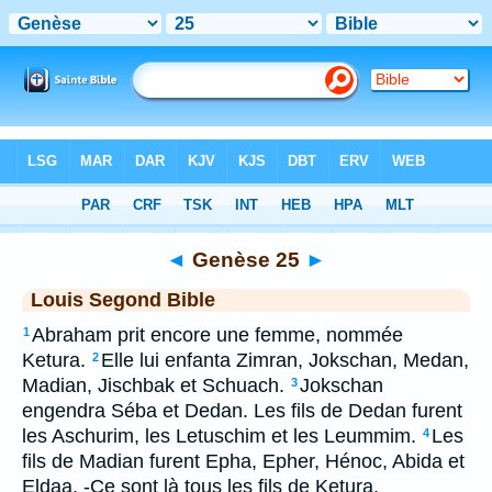
Bible
>
LSG
> Genèse 25
◄
Genèse 25
►
Louis Segond Bible
Abraham prit encore une femme, nommée
1
Ketura.
Elle lui enfanta Zimran, Jokschan, Medan,
2
Madian, Jischbak et Schuach.
Jokschan
3
engendra Séba et Dedan. Les fils de Dedan furent
les Aschurim, les Letuschim et les Leummim.
Les
4
fils de Madian furent Epha, Epher, Hénoc, Abida et
Eldaa. -Ce sont là tous les fils de Ketura.