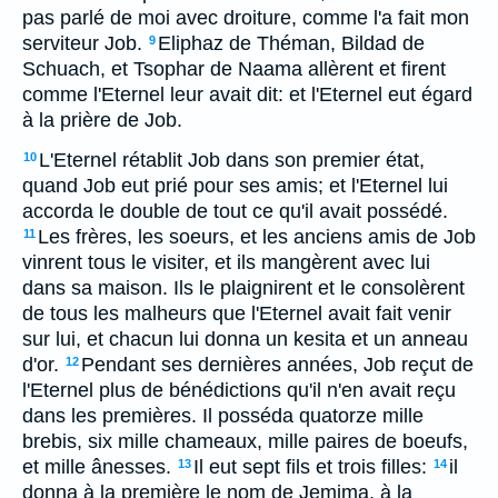
pas parlé de moi avec droiture, comme l'a fait mon
serviteur Job.
Eliphaz de Théman, Bildad de
9
Schuach, et Tsophar de Naama allèrent et firent
comme l'Eternel leur avait dit: et l'Eternel eut égard
à la prière de Job.
L'Eternel rétablit Job dans son premier état,
10
quand Job eut prié pour ses amis; et l'Eternel lui
accorda le double de tout ce qu'il avait possédé.
Les frères, les soeurs, et les anciens amis de Job
11
vinrent tous le visiter, et ils mangèrent avec lui
dans sa maison. Ils le plaignirent et le consolèrent
de tous les malheurs que l'Eternel avait fait venir
sur lui, et chacun lui donna un kesita et un anneau
d'or.
Pendant ses dernières années, Job reçut de
12
l'Eternel plus de bénédictions qu'il n'en avait reçu
dans les premières. Il posséda quatorze mille
brebis, six mille chameaux, mille paires de boeufs,
et mille ânesses.
Il eut sept fils et trois filles:
il
13
14
donna à la première le nom de Jemima, à la