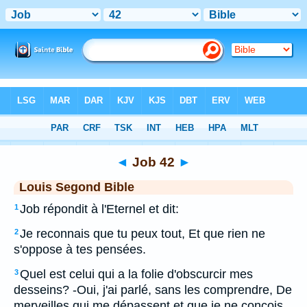
Bible
>
LSG
> Job 42
◄
Job 42
►
Louis Segond Bible
Job répondit à l'Eternel et dit:
1
Je reconnais que tu peux tout, Et que rien ne
2
s'oppose à tes pensées.
Quel est celui qui a la folie d'obscurcir mes
3
desseins? -Oui, j'ai parlé, sans les comprendre, De
merveilles qui me dépassent et que je ne conçois