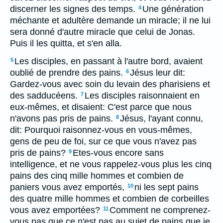
discerner les signes des temps.
Une génération
4
méchante et adultère demande un miracle; il ne lui
sera donné d'autre miracle que celui de Jonas.
Puis il les quitta, et s'en alla.
Les disciples, en passant à l'autre bord, avaient
5
oublié de prendre des pains.
Jésus leur dit:
6
Gardez-vous avec soin du levain des pharisiens et
des sadducéens.
Les disciples raisonnaient en
7
eux-mêmes, et disaient: C'est parce que nous
n'avons pas pris de pains.
Jésus, l'ayant connu,
8
dit: Pourquoi raisonnez-vous en vous-mêmes,
gens de peu de foi, sur ce que vous n'avez pas
pris de pains?
Etes-vous encore sans
9
intelligence, et ne vous rappelez-vous plus les cinq
pains des cinq mille hommes et combien de
paniers vous avez emportés,
ni les sept pains
10
des quatre mille hommes et combien de corbeilles
vous avez emportées?
Comment ne comprenez-
11
vous pas que ce n'est pas au sujet de pains que je