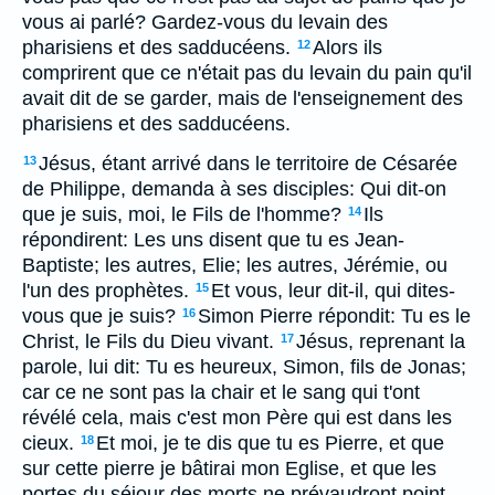
vous ai parlé? Gardez-vous du levain des
pharisiens et des sadducéens.
Alors ils
12
comprirent que ce n'était pas du levain du pain qu'il
avait dit de se garder, mais de l'enseignement des
pharisiens et des sadducéens.
Jésus, étant arrivé dans le territoire de Césarée
13
de Philippe, demanda à ses disciples: Qui dit-on
que je suis, moi, le Fils de l'homme?
Ils
14
répondirent: Les uns disent que tu es Jean-
Baptiste; les autres, Elie; les autres, Jérémie, ou
l'un des prophètes.
Et vous, leur dit-il, qui dites-
15
vous que je suis?
Simon Pierre répondit: Tu es le
16
Christ, le Fils du Dieu vivant.
Jésus, reprenant la
17
parole, lui dit: Tu es heureux, Simon, fils de Jonas;
car ce ne sont pas la chair et le sang qui t'ont
révélé cela, mais c'est mon Père qui est dans les
cieux.
Et moi, je te dis que tu es Pierre, et que
18
sur cette pierre je bâtirai mon Eglise, et que les
portes du séjour des morts ne prévaudront point