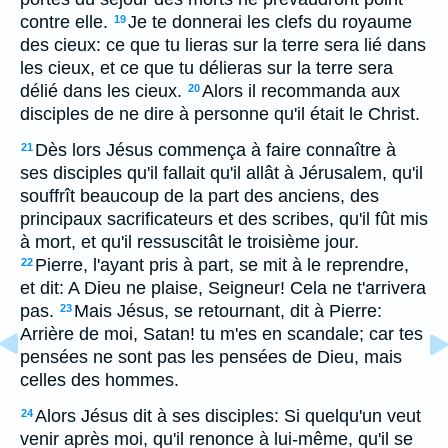
contre elle.
Je te donnerai les clefs du royaume
19
des cieux: ce que tu lieras sur la terre sera lié dans
les cieux, et ce que tu délieras sur la terre sera
délié dans les cieux.
Alors il recommanda aux
20
disciples de ne dire à personne qu'il était le Christ.
Dès lors Jésus commença à faire connaître à
21
ses disciples qu'il fallait qu'il allât à Jérusalem, qu'il
souffrît beaucoup de la part des anciens, des
principaux sacrificateurs et des scribes, qu'il fût mis
à mort, et qu'il ressuscitât le troisième jour.
Pierre, l'ayant pris à part, se mit à le reprendre,
22
et dit: A Dieu ne plaise, Seigneur! Cela ne t'arrivera
pas.
Mais Jésus, se retournant, dit à Pierre:
23
Arrière de moi, Satan! tu m'es en scandale; car tes
pensées ne sont pas les pensées de Dieu, mais
celles des hommes.
Alors Jésus dit à ses disciples: Si quelqu'un veut
24
venir après moi, qu'il renonce à lui-même, qu'il se