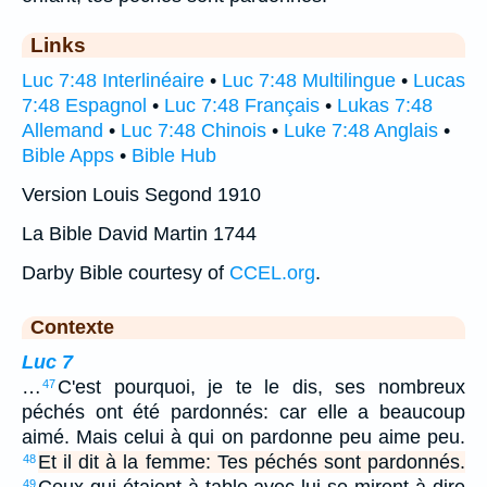
Links
Luc 7:48 Interlinéaire
•
Luc 7:48 Multilingue
•
Lucas
7:48 Espagnol
•
Luc 7:48 Français
•
Lukas 7:48
Allemand
•
Luc 7:48 Chinois
•
Luke 7:48 Anglais
•
Bible Apps
•
Bible Hub
Version Louis Segond 1910
La Bible David Martin 1744
Darby Bible courtesy of
CCEL.org
.
Contexte
Luc 7
…
C'est pourquoi, je te le dis, ses nombreux
47
péchés ont été pardonnés: car elle a beaucoup
aimé. Mais celui à qui on pardonne peu aime peu.
Et il dit à la femme: Tes péchés sont pardonnés.
48
Ceux qui étaient à table avec lui se mirent à dire
49