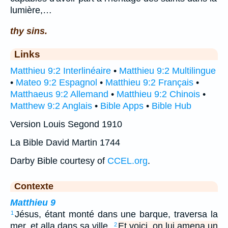
lumière,…
thy sins.
Links
Matthieu 9:2 Interlinéaire
•
Matthieu 9:2 Multilingue
•
Mateo 9:2 Espagnol
•
Matthieu 9:2 Français
•
Matthaeus 9:2 Allemand
•
Matthieu 9:2 Chinois
•
Matthew 9:2 Anglais
•
Bible Apps
•
Bible Hub
Version Louis Segond 1910
La Bible David Martin 1744
Darby Bible courtesy of
CCEL.org
.
Contexte
Matthieu 9
Jésus, étant monté dans une barque, traversa la
1
mer, et alla dans sa ville.
Et voici, on lui amena un
2