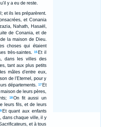
'il y a eu de reste.
et ils les préparèrent.
consacrées, et Conania
zazia, Nahath, Hasaël,
uite de Conania, et de
 de la maison de Dieu.
des choses qui étaient
ses très-saintes.
Et il
15
, dans les villes des
es, tant aux plus petits
es mâles d'entre eux,
son de l'Eternel, pour y
 leurs départements.
Et
17
a maison de leurs pères,
ts;
On fit aussi un
18
leurs fils, et de leurs
Et quant aux enfants
9
 dans chaque ville, il y
crificateurs, et à tous