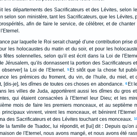
it les départements des Sacrificateurs et des Lévites, selon 
un selon son ministère, tant les Sacrificateurs, que les Lévites, 
prospérités, afin de faire le service, de célébrer, et de chante
'Eternel.
nance par laquelle le Roi serait chargé d'une contribution prise 
pour les holocaustes du matin et du soir, et pour les holocaus
 fêtes solennelles, selon qu'il est écrit dans la Loi de l'Eterne
de Jérusalem, qu'ils donnassent la portion des Sacrificateurs et 
observer] la Loi de l'Eternel.
Et sitôt que la chose fut publi
5
nce les prémices du froment, du vin, de l'huile, du miel, et 
t, [dis-je], les dîmes de toutes ces choses en abondance.
Et l
6
ans les villes de Juda, apportèrent aussi les dîmes du gros et
tes, qui étaient consacrées à l'Eternel leur Dieu; et les mi
ième mois de faire les premiers monceaux, et au septième mo
 principaux vinrent, virent les monceaux, et bénirent l'Eternel
ma des Sacrificateurs et des Lévites touchant ces monceaux.
1
t de la famille de Tsadoc, lui répondit, et [lui] dit : Depuis qu'
maison de l'Eternel, nous avons mangé, et nous avons été rassas