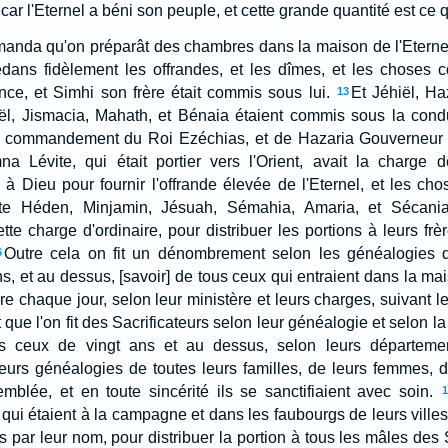
r l'Eternel a béni son peuple, et cette grande quantité est ce qu
nda qu'on préparât des chambres dans la maison de l'Eternel; 
dedans fidèlement les offrandes, et les dîmes, et les choses 
ance, et Simhi son frère était commis sous lui.
Et Jéhiël, Ha
13
iël, Jismacia, Mahath, et Bénaia étaient commis sous la cond
le commandement du Roi Ezéchias, et de Hazaria Gouverneur
na Lévite, qui était portier vers l'Orient, avait la charge 
 à Dieu pour fournir l'offrande élevée de l'Eternel, et les cho
te Héden, Minjamin, Jésuah, Sémahia, Amaria, et Sécania
ette charge d'ordinaire, pour distribuer les portions à leurs frèr
Outre cela on fit un dénombrement selon les généalogies d
6
s, et au dessus, [savoir] de tous ceux qui entraient dans la mai
 faire chaque jour, selon leur ministère et leurs charges, suivant
ue l'on fit des Sacrificateurs selon leur généalogie et selon l
is ceux de vingt ans et au dessus, selon leurs départemen
rs généalogies de toutes leurs familles, de leurs femmes, de 
semblée, et en toute sincérité ils se sanctifiaient avec soin.
1
 qui étaient à la campagne et dans les faubourgs de leurs villes,
par leur nom, pour distribuer la portion à tous les mâles des Sa