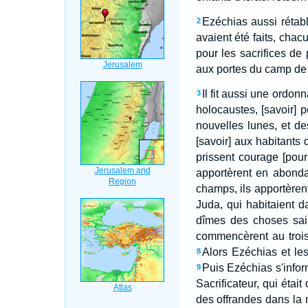
Ezéchias aussi rétabl
2
avaient été faits, chac
pour les sacrifices de 
aux portes du camp de l
Il fit aussi une ordon
3
holocaustes, [savoir] 
nouvelles lunes, et des
[savoir] aux habitants 
prissent courage [pour 
apportèrent en abonda
champs, ils apportèren
Juda, qui habitaient d
dîmes des choses sain
commencèrent au trois
Alors Ezéchias et les
8
Puis Ezéchias s'infor
9
Sacrificateur, qui étai
des offrandes dans la 