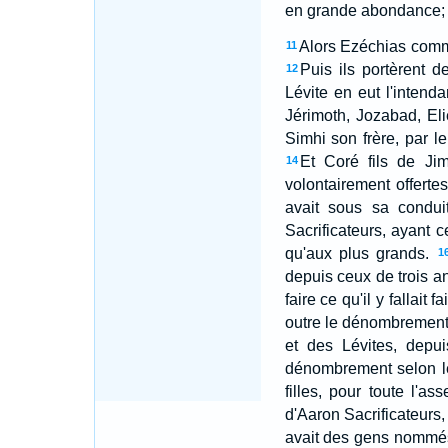
en grande abondance; ca
Alors Ezéchias comma
11
Puis ils portèrent 
12
Lévite en eut l'intend
Jérimoth, Jozabad, El
Simhi son frère, par 
Et Coré fils de Jim
14
volontairement offertes
avait sous sa condui
Sacrificateurs, ayant c
qu'aux plus grands.
1
depuis ceux de trois an
faire ce qu'il y fallait
outre le dénombrement q
et des Lévites, depu
dénombrement selon leu
filles, pour toute l'as
d'Aaron Sacrificateurs,
avait des gens nommés 