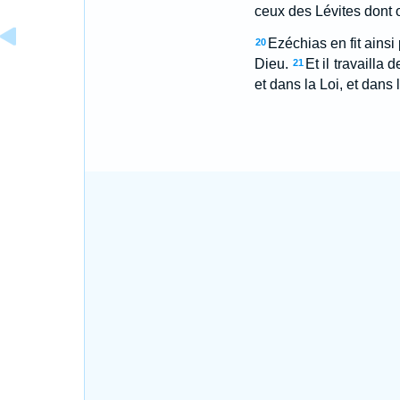
ceux des Lévites dont 
Ezéchias en fit ainsi p
20
Dieu.
Et il travailla
21
et dans la Loi, et dan