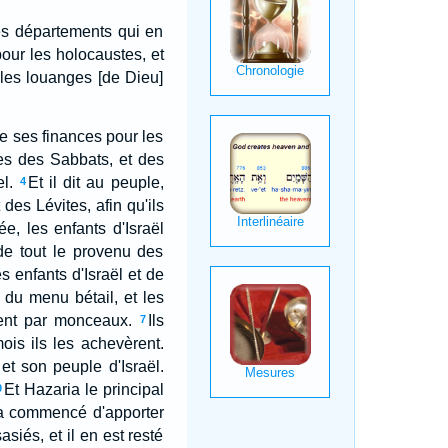
les départements qui en
pour les holocaustes, et
r les louanges [de Dieu]
de ses finances pour les
tes des Sabbats, et des
l.
Et il dit au peuple,
4
des Lévites, afin qu'ils
ée, les enfants d'Israël
de tout le provenu des
es enfants d'Israël et de
 du menu bétail, et les
rent par monceaux.
Ils
7
is ils les achevèrent.
 et son peuple d'Israël.
Et Hazaria le principal
0
on a commencé d'apporter
iés, et il en est resté