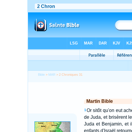
Bible
>
MAR
> 2 Chroniques 31
Martin Bible
Or sitôt qu'on eut ach
1
de Juda, et brisèrent l
Juda et Benjamin, et i
enfants d'Israël retour