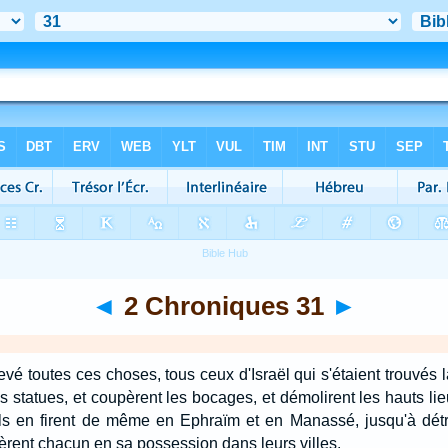
◄
2 Chroniques 31
►
evé toutes ces choses, tous ceux d'Israël qui s'étaient trouvés là
es statues, et coupèrent les bocages, et démolirent les hauts lieu
ls en firent de même en Ephraïm et en Manassé, jusqu'à détru
nèrent chacun en sa possession dans leurs villes.