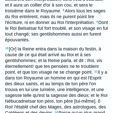
et il aura un collier d'or à son cou, et sera le
troisième dans le Royaume.
Alors tous les sages
8
du Roi entrèrent, mais ils ne purent point lire
l'écriture, ni en donner au Roi l'interprétation.
Dont
9
le Roi Belsatsar fut fort troublé, et son visage en fut
tout changé; ses gentilshommes aussi en furent
épouvantés.
[Or] la Reine entra dans la maison du festin, à
10
cause de ce qui était arrivé au Roi et à ses
gentilshommes; et la Reine parla, et dit : Roi, vis
éternellement! que tes pensées ne te troublent
point, et que ton visage ne se change point.
Il y a
11
dans ton Royaume un homme en qui est l'Esprit
des dieux saints, et au temps de ton père l'on
trouva en lui une lumière, une intelligence, et une
sagesse telle qu'est la sagesse des dieux; et le Roi
Nébucadnetsar ton père, ton père [lui-même], ô
Roi! l'établit chef des Mages, des astrologues, des
Caldéens et des devins,
Parce qu'un plus grand
12