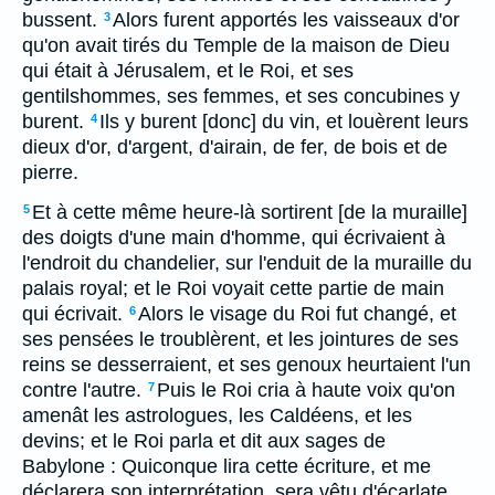
bussent.
Alors furent apportés les vaisseaux d'or
3
qu'on avait tirés du Temple de la maison de Dieu
qui était à Jérusalem, et le Roi, et ses
gentilshommes, ses femmes, et ses concubines y
burent.
Ils y burent [donc] du vin, et louèrent leurs
4
dieux d'or, d'argent, d'airain, de fer, de bois et de
pierre.
Et à cette même heure-là sortirent [de la muraille]
5
des doigts d'une main d'homme, qui écrivaient à
l'endroit du chandelier, sur l'enduit de la muraille du
palais royal; et le Roi voyait cette partie de main
qui écrivait.
Alors le visage du Roi fut changé, et
6
ses pensées le troublèrent, et les jointures de ses
reins se desserraient, et ses genoux heurtaient l'un
contre l'autre.
Puis le Roi cria à haute voix qu'on
7
amenât les astrologues, les Caldéens, et les
devins; et le Roi parla et dit aux sages de
Babylone : Quiconque lira cette écriture, et me
déclarera son interprétation, sera vêtu d'écarlate,