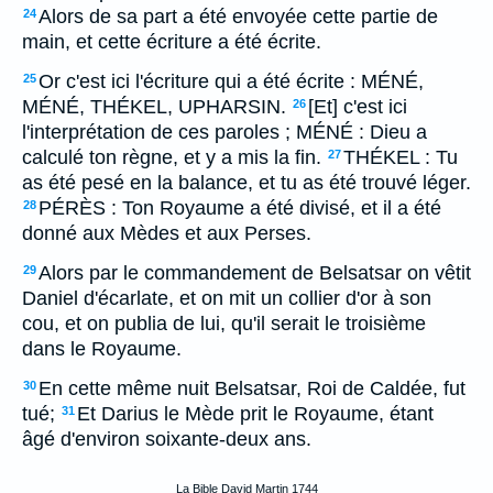
Alors de sa part a été envoyée cette partie de
24
main, et cette écriture a été écrite.
Or c'est ici l'écriture qui a été écrite : MÉNÉ,
25
MÉNÉ, THÉKEL, UPHARSIN.
[Et] c'est ici
26
l'interprétation de ces paroles ; MÉNÉ : Dieu a
calculé ton règne, et y a mis la fin.
THÉKEL : Tu
27
as été pesé en la balance, et tu as été trouvé léger.
PÉRÈS : Ton Royaume a été divisé, et il a été
28
donné aux Mèdes et aux Perses.
Alors par le commandement de Belsatsar on vêtit
29
Daniel d'écarlate, et on mit un collier d'or à son
cou, et on publia de lui, qu'il serait le troisième
dans le Royaume.
En cette même nuit Belsatsar, Roi de Caldée, fut
30
tué;
Et Darius le Mède prit le Royaume, étant
31
âgé d'environ soixante-deux ans.
La Bible David Martin 1744