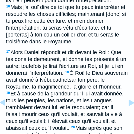
ils n'en peuvent point donner l'interprétation.
Mais j'ai ouï dire de toi que tu peux interpréter et
16
résoudre les choses difficiles; maintenant [donc] si
tu peux lire cette écriture, et m'en donner
l'interprétation, tu seras vêtu d'écarlate, et tu
[porteras] à ton cou un collier d'or, et tu seras le
troisième dans le Royaume.
Alors Daniel répondit et dit devant le Roi : Que
17
tes dons te demeurent, et donne tes présents à un
autre; toutefois je lirai l'écriture au Roi, et je lui en
donnerai l'interprétation.
Ô Roi! le Dieu souverain
18
avait donné à Nébucadnetsar ton père, le
Royaume, la magnificence, la gloire et l'honneur.
Et à cause de la grandeur qu'il lui avait donnée,
19
tous les peuples, les nations, et les Langues
tremblaient devant lui, et le redoutaient; car il
faisait mourir ceux qu'il voulait, et sauvait la vie à
ceux qu'il voulait; il élevait ceux qu'il voulait, et
abaissait ceux qu'il voulait.
Mais après que son
20