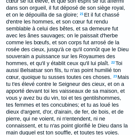
cœur se fut élevé, et que son esprit se fut affermi
dans son orgueil, il fut déposé de son siège royal,
et on le dépouilla de sa gloire;
Et il fut chassé
21
d'entre les hommes, et son cœur fut rendu
semblable à celui des bêtes, et sa demeure fut
avec les ânes sauvages; on le paissait d'herbe
comme les bœufs, et son corps fut arrosé de la
rosée des cieux, jusqu'à ce qu'il connût que le Dieu
souverain a puissance sur les Royaumes des
hommes, et qu'il y établit ceux qu'il lui plaît.
Toi
22
aussi Belsatsar son fils, tu n'as point humilié ton
cœur, quoique tu susses toutes ces choses.
Mais
23
tu t'es élevé contre le Seigneur des cieux, et on a
apporté devant toi les vaisseaux de sa maison, et
vous y avez bu du vin, toi et tes gentilshommes,
tes femmes et tes concubines; et tu as loué les
dieux d'argent, d'or, d'airain, de fer, de bois, et de
pierre, qui ne voient, ni n'entendent, ni ne
connaissent, et tu n'as point glorifié le Dieu dans la
main duquel est ton souffle, et toutes tes voies.