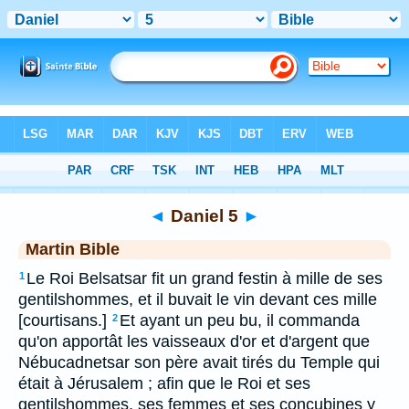
Bible
>
MAR
> Daniel 5
◄
Daniel 5
►
Martin Bible
Le Roi Belsatsar fit un grand festin à mille de ses
1
gentilshommes, et il buvait le vin devant ces mille
[courtisans.]
Et ayant un peu bu, il commanda
2
qu'on apportât les vaisseaux d'or et d'argent que
Nébucadnetsar son père avait tirés du Temple qui
était à Jérusalem ; afin que le Roi et ses
gentilshommes, ses femmes et ses concubines y