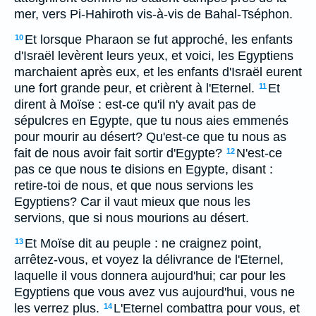
mer, vers Pi-Hahiroth vis-à-vis de Bahal-Tséphon.
Et lorsque Pharaon se fut approché, les enfants
10
d'Israël levèrent leurs yeux, et voici, les Egyptiens
marchaient après eux, et les enfants d'Israël eurent
une fort grande peur, et crièrent à l'Eternel.
Et
11
dirent à Moïse : est-ce qu'il n'y avait pas de
sépulcres en Egypte, que tu nous aies emmenés
pour mourir au désert? Qu'est-ce que tu nous as
fait de nous avoir fait sortir d'Egypte?
N'est-ce
12
pas ce que nous te disions en Egypte, disant :
retire-toi de nous, et que nous servions les
Egyptiens? Car il vaut mieux que nous les
servions, que si nous mourions au désert.
Et Moïse dit au peuple : ne craignez point,
13
arrêtez-vous, et voyez la délivrance de l'Eternel,
laquelle il vous donnera aujourd'hui; car pour les
Egyptiens que vous avez vus aujourd'hui, vous ne
les verrez plus.
L'Eternel combattra pour vous, et
14