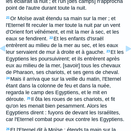
les éclairait la nuit ; et l'un [des camps] n'approcha
point de l'autre durant toute la nuit.
Or Moïse avait étendu sa main sur la mer ; et
21
l'Eternel fit reculer la mer toute la nuit par un vent
d'Orient fort véhément, et mit la mer à sec, et les
eaux se fendirent.
Et les enfants d'Israël
22
entrèrent au milieu de la mer au sec, et les eaux
leur servaient de mur à droite et à gauche.
Et les
23
Egyptiens les poursuivirent; et ils entrèrent après
eux au milieu de la mer, [savoir] tous les chevaux
de Pharaon, ses chariots, et ses gens de cheval.
Mais il arriva que sur la veille du matin, l'Eternel
24
étant dans la colonne de feu et dans la nuée,
regarda le camp des Egyptiens, et le mit en
déroute.
Il ôta les roues de ses chariots, et fit
25
qu'on les menait bien pesamment. Alors les
Egyptiens dirent : fuyons de devant les Israélites,
car l'Eternel combat pour eux contre les Egyptiens.
Et l'Eternel dit à Moïse : étends ta main sur la
26