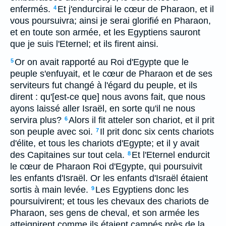
enfermés.
Et j'endurcirai le cœur de Pharaon, et il
4
vous poursuivra; ainsi je serai glorifié en Pharaon,
et en toute son armée, et les Egyptiens sauront
que je suis l'Eternel; et ils firent ainsi.
Or on avait rapporté au Roi d'Egypte que le
5
peuple s'enfuyait, et le cœur de Pharaon et de ses
serviteurs fut changé à l'égard du peuple, et ils
dirent : qu'[est-ce que] nous avons fait, que nous
ayons laissé aller Israël, en sorte qu'il ne nous
servira plus?
Alors il fit atteler son chariot, et il prit
6
son peuple avec soi.
Il prit donc six cents chariots
7
d'élite, et tous les chariots d'Egypte; et il y avait
des Capitaines sur tout cela.
Et l'Eternel endurcit
8
le cœur de Pharaon Roi d'Egypte, qui poursuivit
les enfants d'Israël. Or les enfants d'Israël étaient
sortis à main levée.
Les Egyptiens donc les
9
poursuivirent; et tous les chevaux des chariots de
Pharaon, ses gens de cheval, et son armée les
atteignirent comme ils étaient campés près de la