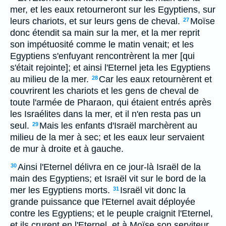
mer, et les eaux retourneront sur les Egyptiens, sur
leurs chariots, et sur leurs gens de cheval.
Moïse
27
donc étendit sa main sur la mer, et la mer reprit
son impétuosité comme le matin venait; et les
Egyptiens s'enfuyant rencontrèrent la mer [qui
s'était rejointe]; et ainsi l'Eternel jeta les Egyptiens
au milieu de la mer.
Car les eaux retournèrent et
28
couvrirent les chariots et les gens de cheval de
toute l'armée de Pharaon, qui étaient entrés après
les Israélites dans la mer, et il n'en resta pas un
seul.
Mais les enfants d'Israël marchèrent au
29
milieu de la mer à sec; et les eaux leur servaient
de mur à droite et à gauche.
Ainsi l'Eternel délivra en ce jour-là Israël de la
30
main des Egyptiens; et Israël vit sur le bord de la
mer les Egyptiens morts.
Israël vit donc la
31
grande puissance que l'Eternel avait déployée
contre les Egyptiens; et le peuple craignit l'Eternel,
et ils crurent en l'Eternel, et à Moïse son serviteur.