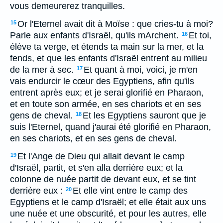
vous demeurerez tranquilles.
Or l'Eternel avait dit à Moïse : que cries-tu à moi?
15
Parle aux enfants d'Israël, qu'ils mArchent.
Et toi,
16
élève ta verge, et étends ta main sur la mer, et la
fends, et que les enfants d'Israël entrent au milieu
de la mer à sec.
Et quant à moi, voici, je m'en
17
vais endurcir le cœur des Egyptiens, afin qu'ils
entrent après eux; et je serai glorifié en Pharaon,
et en toute son armée, en ses chariots et en ses
gens de cheval.
Et les Egyptiens sauront que je
18
suis l'Eternel, quand j'aurai été glorifié en Pharaon,
en ses chariots, et en ses gens de cheval.
Et l'Ange de Dieu qui allait devant le camp
19
d'Israël, partit, et s'en alla derrière eux; et la
colonne de nuée partit de devant eux, et se tint
derrière eux :
Et elle vint entre le camp des
20
Egyptiens et le camp d'Israël; et elle était aux uns
une nuée et une obscurité, et pour les autres, elle