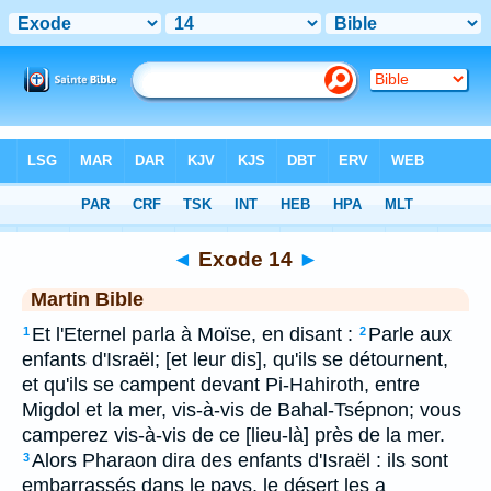
Bible
>
MAR
> Exode 14
◄
Exode 14
►
Martin Bible
Et l'Eternel parla à Moïse, en disant :
Parle aux
1
2
enfants d'Israël; [et leur dis], qu'ils se détournent,
et qu'ils se campent devant Pi-Hahiroth, entre
Migdol et la mer, vis-à-vis de Bahal-Tsépnon; vous
camperez vis-à-vis de ce [lieu-là] près de la mer.
Alors Pharaon dira des enfants d'Israël : ils sont
3
embarrassés dans le pays, le désert les a