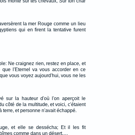
sois monté sur tes chevaux, Sur ton char
 traversèrent la mer Rouge comme un lieu
ptiens qui en firent la tentative furent
e: Ne craignez rien, restez en place, et
e que l'Eternel va vous accorder en ce
 que vous voyez aujourd'hui, vous ne les
vé sur la hauteur d'où l'on aperçoit le
du côté de la multitude, et voici, c'étaient
 terre, et personne n'avait échappé.
e, et elle se dessécha; Et il les fit
 abîmes comme dans un désert.…