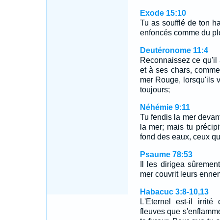
Exode 15:10
Tu as soufflé de ton ha
enfoncés comme du plo
Deutéronome 11:4
Reconnaissez ce qu'il 
et à ses chars, comment
mer Rouge, lorsqu'ils v
toujours;
Néhémie 9:11
Tu fendis la mer devant
la mer; mais tu préci
fond des eaux, ceux qui
Psaume 78:53
Il les dirigea sûrement
mer couvrit leurs enne
Habacuc 3:8-10,13
L'Eternel est-il irrit
fleuves que s'enflamme