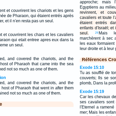
approche; mais l'
Egyptiens au milie
nt et couvrirent les chariots et les gens
revinrent, et cou
mée de Pharaon, qui étaient entrés après
cavaliers et toute 
r, et il n'en resta pas un seul.
étaient entrés d
enfants d'Israël; e
seul.
Mais le
29
t et couvrirent les chars et les cavaliers
marchèrent à sec a
araon qui etait entree apres eux dans la
les eaux formaien
meme un seul.
leur droite et à leu
ed, and covered the chariots, and the
Références Cro
 host of Pharaoh that came into the sea
Exode 15:10
ined not so much as one of them.
Tu as soufflé de to
ion
couverts; Ils se 
ed, and covered the chariots, and the
plomb, Dans la pro
 host of Pharaoh that went in after them
Exode 15:19
mained not so much as one of them.
Car les chevaux de
ses cavaliers sont
e
l'Eternel a ramené
mer; Mais les enfan