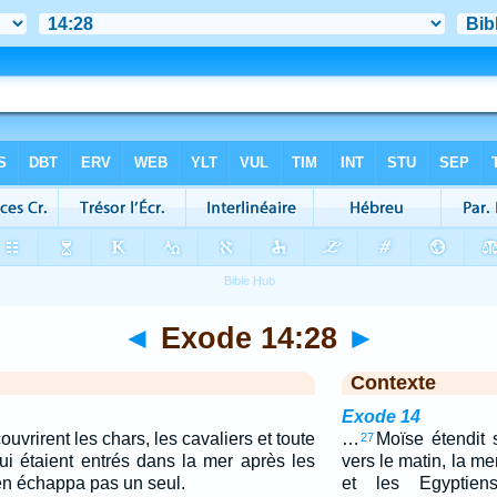
◄
Exode 14:28
►
Contexte
Exode 14
ouvrirent les chars, les cavaliers et toute
…
Moïse étendit 
27
ui étaient entrés dans la mer après les
vers le matin, la me
n'en échappa pas un seul.
et les Egyptien