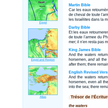
Martin Bible
Car les eaux retournère
de cheval de toute l'ar
les Israélites dans la me
Darby Bible
Et les eaux retourneren
de toute l'armee du Ph
mer; il n'en resta pas 
King James Bible
And the waters return
horsemen,
and
all the
after them; there rema
English Revised Vers
And the waters return
horsemen, even all the
into the sea; there re
Trésor de l'Écritur
the waters