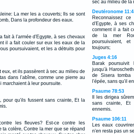
sec au milieu de la 
Deutéronome 11:4
leine: La mer les a couverts; Ils se sont
Reconnaissez ce q
mb, Dans la profondeur des eaux.
d'Egypte, à ses c
comment il a fait 
de la mer Roug
a fait à l'armée d'Egypte, à ses chevaux
poursuivaient, et
 il a fait couler sur eux les eaux de la
toujours;
ous poursuivaient, et les a détruits pour
Juges 4:16
Barak poursuivit 
jusqu'à Haroscheth
 eux, et ils passèrent à sec au milieu de
de Sisera tomba 
pitas dans l'abîme, comme une pierre au
l'épée, sans qu'il e
 marchaient à leur poursuite.
Psaume 78:53
Il les dirigea sûrem
, pour qu'ils fussent sans crainte, Et la
sans crainte, Et 
mis.
ennemis.
Psaume 106:11
é contre les fleuves? Est-ce contre les
Les eaux couvriren
 ta colère, Contre la mer que se répand
n'en resta pas un se