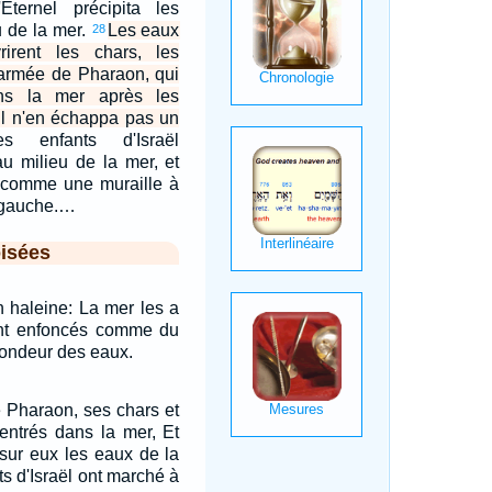
Eternel précipita les
u de la mer.
Les eaux
28
vrirent les chars, les
l'armée de Pharaon, qui
ans la mer après les
t il n'en échappa pas un
s enfants d'Israël
u milieu de la mer, et
t comme une muraille à
r gauche.…
isées
n haleine: La mer les a
sont enfoncés comme du
fondeur des eaux.
 Pharaon, ses chars et
 entrés dans la mer, Et
 sur eux les eaux de la
ts d'Israël ont marché à