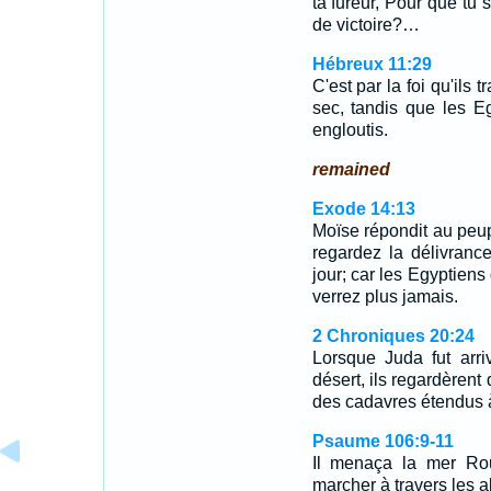
ta fureur, Pour que tu 
de victoire?…
Hébreux 11:29
C'est par la foi qu'ils
sec, tandis que les Egy
engloutis.
remained
Exode 14:13
Moïse répondit au peupl
regardez la délivranc
jour; car les Egyptiens
verrez plus jamais.
2 Chroniques 20:24
Lorsque Juda fut arri
désert, ils regardèrent 
des cadavres étendus à
Psaume 106:9-11
Il menaça la mer Roug
marcher à travers les